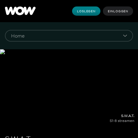
LOSLEGEN
EINLOGGEN
S.W.A.T.
S1-8 streamen