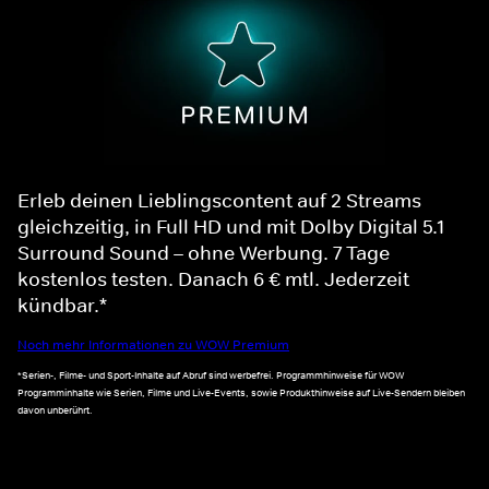
Erleb deinen Lieblingscontent auf 2 Streams
gleichzeitig, in Full HD und mit Dolby Digital 5.1
Surround Sound – ohne Werbung. 7 Tage
kostenlos testen. Danach 6 € mtl. Jederzeit
kündbar.*
Noch mehr Informationen zu WOW Premium
*Serien-, Filme- und Sport-Inhalte auf Abruf sind werbefrei. Programmhinweise für WOW
Programminhalte wie Serien, Filme und Live-Events, sowie Produkthinweise auf Live-Sendern bleiben
davon unberührt.