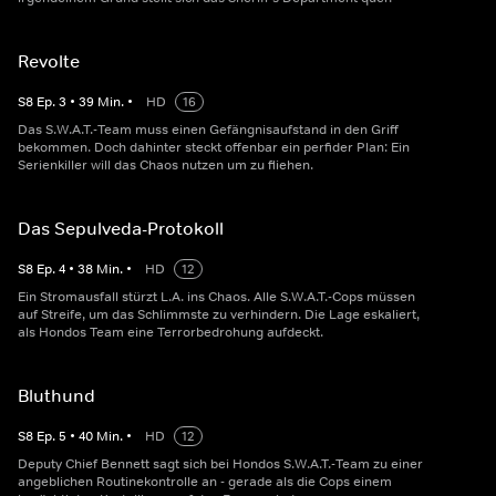
Revolte
S
8
Ep.
3
•
39
Min.
•
HD
16
Das S.W.A.T.-Team muss einen Gefängnisaufstand in den Griff
bekommen. Doch dahinter steckt offenbar ein perfider Plan: Ein
Serienkiller will das Chaos nutzen um zu fliehen.
Das Sepulveda-Protokoll
S
8
Ep.
4
•
38
Min.
•
HD
12
Ein Stromausfall stürzt L.A. ins Chaos. Alle S.W.A.T.-Cops müssen
auf Streife, um das Schlimmste zu verhindern. Die Lage eskaliert,
als Hondos Team eine Terrorbedrohung aufdeckt.
Bluthund
S
8
Ep.
5
•
40
Min.
•
HD
12
Deputy Chief Bennett sagt sich bei Hondos S.W.A.T.-Team zu einer
angeblichen Routinekontrolle an - gerade als die Cops einem