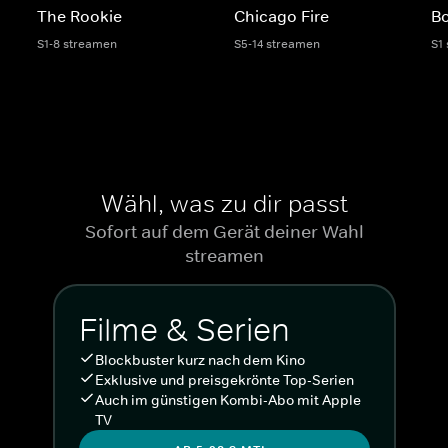
The Rookie
Chicago Fire
Bo
S1-8 streamen
S5-14 streamen
S1
Wähl, was zu dir passt
Sofort auf dem Gerät deiner Wahl
streamen
Filme & Serien
Blockbuster kurz nach dem Kino
Exklusive und preisgekrönte Top-Serien
Auch im günstigen Kombi-Abo mit Apple
TV