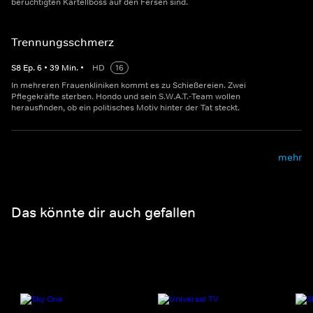
berüchtigten Kartellboss auf den Fersen sind.
Trennungsschmerz
S
8
Ep.
6
•
39
Min.
•
HD
16
In mehreren Frauenkliniken kommt es zu Schießereien. Zwei
Pflegekräfte sterben. Hondo und sein S.W.A.T.-Team wollen
herausfinden, ob ein politisches Motiv hinter der Tat steckt.
mehr
Das könnte dir auch gefallen