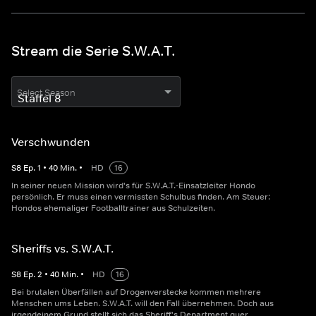
Stream die Serie S.W.A.T.
Select Season
Verschwunden
S
8
Ep.
1
•
40
Min.
•
HD
16
In seiner neuen Mission wird's für S.W.A.T.-Einsatzleiter Hondo
persönlich. Er muss einen vermissten Schulbus finden. Am Steuer:
Hondos ehemaliger Footballtrainer aus Schulzeiten.
Sheriffs vs. S.W.A.T.
S
8
Ep.
2
•
40
Min.
•
HD
16
Bei brutalen Überfällen auf Drogenverstecke kommen mehrere
Menschen ums Leben. S.W.A.T. will den Fall übernehmen. Doch aus
irgendeinem Grund stellt sich das Sheriff's Department quer.