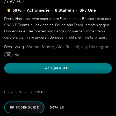
S.W.A.T.
68%
Actionserie
8 Staffeln
Sky One
Daniel Harrelson wird nach einem Fehler seines Bosses Leiter des
S.W.A.T.-Teams in Los Angeles. Er und sein Team kämpfen gegen
Drogendealer, Terroristen und Gangs und werden immer dann
gerufen, wenn alle anderen Behörden nicht mehr weiterwissen.
Besetzung
Shemar Moore, Alex Russell, Jay Harrington
16
HD
AB 5,98 € MTL.
Home
Serien
S.W.A.T.
EPISODENGUIDE
DETAILS