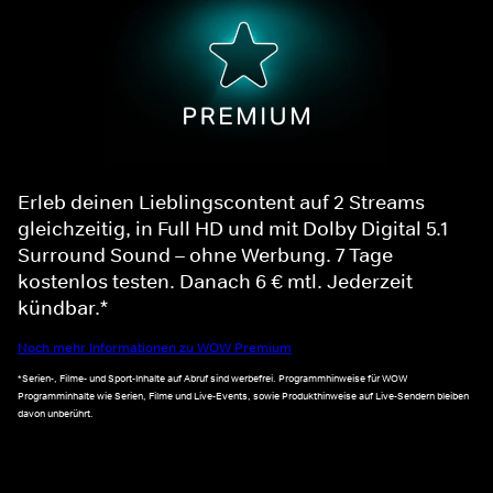
Erleb deinen Lieblingscontent auf 2 Streams
gleichzeitig, in Full HD und mit Dolby Digital 5.1
Surround Sound – ohne Werbung. 7 Tage
kostenlos testen. Danach 6 € mtl. Jederzeit
kündbar.*
Noch mehr Informationen zu WOW Premium
*Serien-, Filme- und Sport-Inhalte auf Abruf sind werbefrei. Programmhinweise für WOW
Programminhalte wie Serien, Filme und Live-Events, sowie Produkthinweise auf Live-Sendern bleiben
davon unberührt.