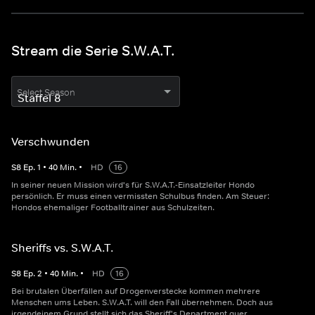
Stream die Serie S.W.A.T.
Select Season
Verschwunden
S
8
Ep.
1
•
40
Min.
•
HD
16
In seiner neuen Mission wird's für S.W.A.T.-Einsatzleiter Hondo
persönlich. Er muss einen vermissten Schulbus finden. Am Steuer:
Hondos ehemaliger Footballtrainer aus Schulzeiten.
Sheriffs vs. S.W.A.T.
S
8
Ep.
2
•
40
Min.
•
HD
16
Bei brutalen Überfällen auf Drogenverstecke kommen mehrere
Menschen ums Leben. S.W.A.T. will den Fall übernehmen. Doch aus
irgendeinem Grund stellt sich das Sheriff's Department quer.