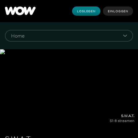
LOSLEGEN
EINLOGGEN
S.W.A.T.
S1-8 streamen