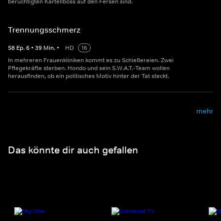
berüchtigten Kartellboss auf den Fersen sind.
Trennungsschmerz
S
8
Ep.
6
•
39
Min.
•
HD
16
In mehreren Frauenkliniken kommt es zu Schießereien. Zwei
Pflegekräfte sterben. Hondo und sein S.W.A.T.-Team wollen
herausfinden, ob ein politisches Motiv hinter der Tat steckt.
mehr
Das könnte dir auch gefallen