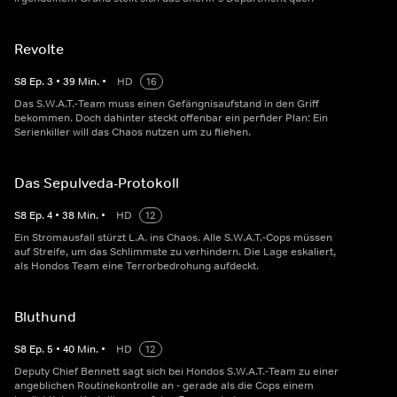
Revolte
S
8
Ep.
3
•
39
Min.
•
HD
16
Das S.W.A.T.-Team muss einen Gefängnisaufstand in den Griff
bekommen. Doch dahinter steckt offenbar ein perfider Plan: Ein
Serienkiller will das Chaos nutzen um zu fliehen.
Das Sepulveda-Protokoll
S
8
Ep.
4
•
38
Min.
•
HD
12
Ein Stromausfall stürzt L.A. ins Chaos. Alle S.W.A.T.-Cops müssen
auf Streife, um das Schlimmste zu verhindern. Die Lage eskaliert,
als Hondos Team eine Terrorbedrohung aufdeckt.
Bluthund
S
8
Ep.
5
•
40
Min.
•
HD
12
Deputy Chief Bennett sagt sich bei Hondos S.W.A.T.-Team zu einer
angeblichen Routinekontrolle an - gerade als die Cops einem