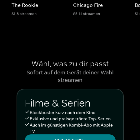
The Rookie
Chicago Fire
Bo
S1-8 streamen
S5-14 streamen
S1
Wähl, was zu dir passt
Sofort auf dem Gerät deiner Wahl
streamen
Filme & Serien
Blockbuster kurz nach dem Kino
Exklusive und preisgekrönte Top-Serien
Auch im günstigen Kombi-Abo mit Apple
TV