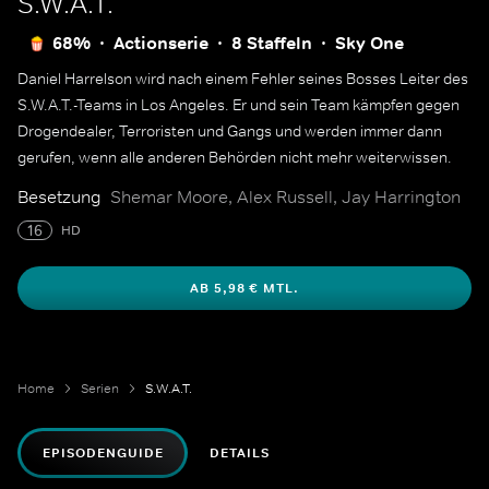
S.W.A.T.
68%
Actionserie
8 Staffeln
Sky One
Daniel Harrelson wird nach einem Fehler seines Bosses Leiter des
S.W.A.T.-Teams in Los Angeles. Er und sein Team kämpfen gegen
Drogendealer, Terroristen und Gangs und werden immer dann
gerufen, wenn alle anderen Behörden nicht mehr weiterwissen.
Besetzung
Shemar Moore, Alex Russell, Jay Harrington
16
HD
AB 5,98 € MTL.
Home
Serien
S.W.A.T.
EPISODENGUIDE
DETAILS