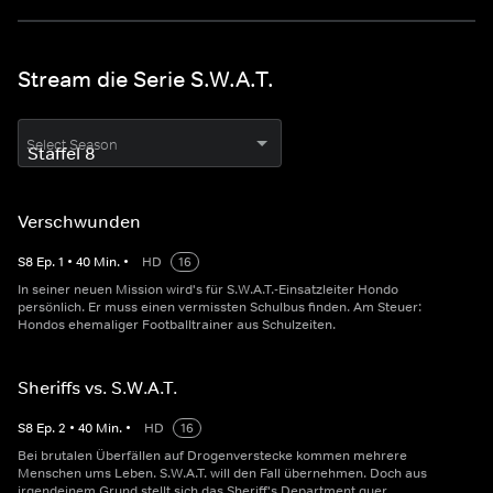
Stream die Serie S.W.A.T.
Select Season
Verschwunden
S
8
Ep.
1
•
40
Min.
•
HD
16
In seiner neuen Mission wird's für S.W.A.T.-Einsatzleiter Hondo
persönlich. Er muss einen vermissten Schulbus finden. Am Steuer:
Hondos ehemaliger Footballtrainer aus Schulzeiten.
Sheriffs vs. S.W.A.T.
S
8
Ep.
2
•
40
Min.
•
HD
16
Bei brutalen Überfällen auf Drogenverstecke kommen mehrere
Menschen ums Leben. S.W.A.T. will den Fall übernehmen. Doch aus
irgendeinem Grund stellt sich das Sheriff's Department quer.