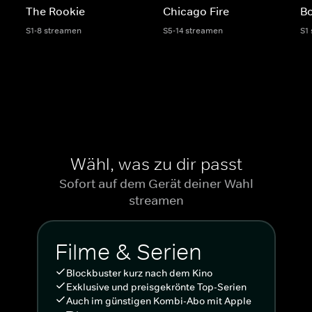
The Rookie
Chicago Fire
Bo
S1-8 streamen
S5-14 streamen
S1
Wähl, was zu dir passt
Sofort auf dem Gerät deiner Wahl
streamen
Filme & Serien
Blockbuster kurz nach dem Kino
Exklusive und preisgekrönte Top-Serien
Auch im günstigen Kombi-Abo mit Apple