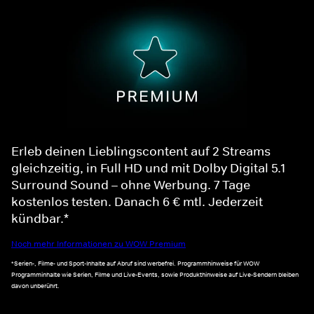
Erleb deinen Lieblingscontent auf 2 Streams
gleichzeitig, in Full HD und mit Dolby Digital 5.1
Surround Sound – ohne Werbung. 7 Tage
kostenlos testen. Danach 6 € mtl. Jederzeit
kündbar.*
Noch mehr Informationen zu WOW Premium
*Serien-, Filme- und Sport-Inhalte auf Abruf sind werbefrei. Programmhinweise für WOW
Programminhalte wie Serien, Filme und Live-Events, sowie Produkthinweise auf Live-Sendern bleiben
davon unberührt.