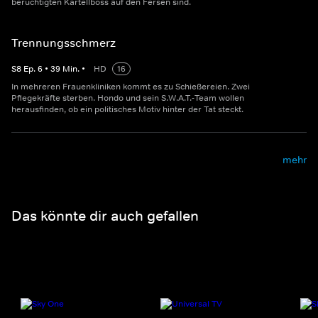
berüchtigten Kartellboss auf den Fersen sind.
Trennungsschmerz
S
8
Ep.
6
•
39
Min.
•
HD
16
In mehreren Frauenkliniken kommt es zu Schießereien. Zwei
Pflegekräfte sterben. Hondo und sein S.W.A.T.-Team wollen
herausfinden, ob ein politisches Motiv hinter der Tat steckt.
mehr
Das könnte dir auch gefallen