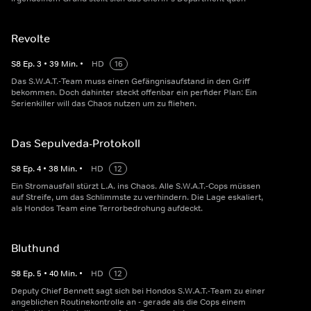
Revolte
S
8
Ep.
3
•
39
Min.
•
HD
16
Das S.W.A.T.-Team muss einen Gefängnisaufstand in den Griff
bekommen. Doch dahinter steckt offenbar ein perfider Plan: Ein
Serienkiller will das Chaos nutzen um zu fliehen.
Das Sepulveda-Protokoll
S
8
Ep.
4
•
38
Min.
•
HD
12
Ein Stromausfall stürzt L.A. ins Chaos. Alle S.W.A.T.-Cops müssen
auf Streife, um das Schlimmste zu verhindern. Die Lage eskaliert,
als Hondos Team eine Terrorbedrohung aufdeckt.
Bluthund
S
8
Ep.
5
•
40
Min.
•
HD
12
Deputy Chief Bennett sagt sich bei Hondos S.W.A.T.-Team zu einer
angeblichen Routinekontrolle an - gerade als die Cops einem