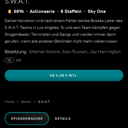
S.W.A.T.
68%
Actionserie
8 Staffeln
Sky One
Daniel Harrelson wird nach einem Fehler seines Bosses Leiter des
S.W.A.T.-Teams in Los Angeles. Er und sein Team kämpfen gegen
Drogendealer, Terroristen und Gangs und werden immer dann
gerufen, wenn alle anderen Behörden nicht mehr weiterwissen.
Besetzung
Shemar Moore, Alex Russell, Jay Harrington
16
HD
AB 5,98 € MTL.
Home
Serien
S.W.A.T.
EPISODENGUIDE
DETAILS