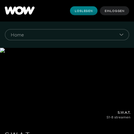
LOSLEGEN
EINLOGGEN
S.W.A.T.
S1-8 streamen