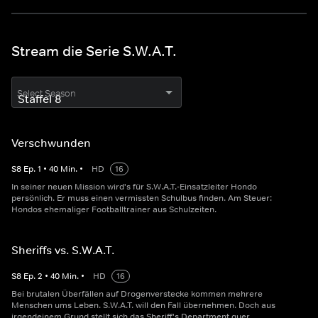
Stream die Serie S.W.A.T.
Select Season
Verschwunden
S
8
Ep.
1
•
40
Min.
•
HD
16
In seiner neuen Mission wird's für S.W.A.T.-Einsatzleiter Hondo
persönlich. Er muss einen vermissten Schulbus finden. Am Steuer:
Hondos ehemaliger Footballtrainer aus Schulzeiten.
Sheriffs vs. S.W.A.T.
S
8
Ep.
2
•
40
Min.
•
HD
16
Bei brutalen Überfällen auf Drogenverstecke kommen mehrere
Menschen ums Leben. S.W.A.T. will den Fall übernehmen. Doch aus
irgendeinem Grund stellt sich das Sheriff's Department quer.