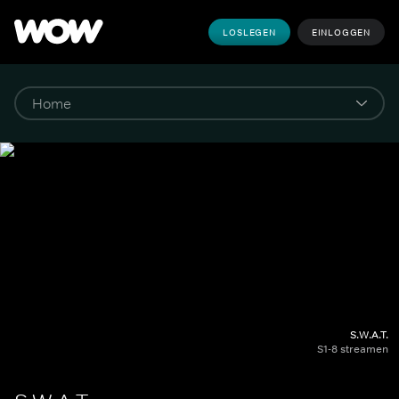
LOSLEGEN
EINLOGGEN
S.W.A.T.
S1-8 streamen