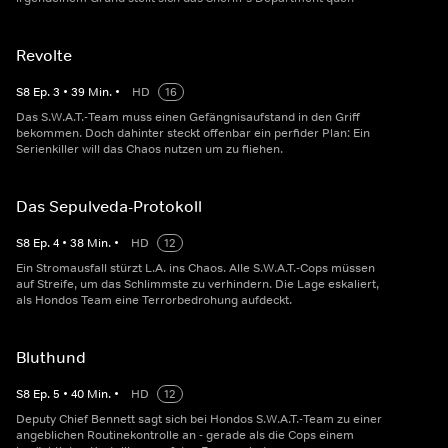
Revolte
S
8
Ep.
3
•
39
Min.
•
HD
16
Das S.W.A.T.-Team muss einen Gefängnisaufstand in den Griff
bekommen. Doch dahinter steckt offenbar ein perfider Plan: Ein
Serienkiller will das Chaos nutzen um zu fliehen.
Das Sepulveda-Protokoll
S
8
Ep.
4
•
38
Min.
•
HD
12
Ein Stromausfall stürzt L.A. ins Chaos. Alle S.W.A.T.-Cops müssen
auf Streife, um das Schlimmste zu verhindern. Die Lage eskaliert,
als Hondos Team eine Terrorbedrohung aufdeckt.
Bluthund
S
8
Ep.
5
•
40
Min.
•
HD
12
Deputy Chief Bennett sagt sich bei Hondos S.W.A.T.-Team zu einer
angeblichen Routinekontrolle an - gerade als die Cops einem