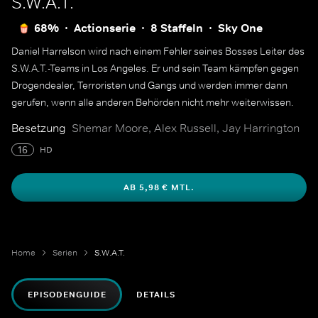
S.W.A.T.
68%
Actionserie
8 Staffeln
Sky One
Daniel Harrelson wird nach einem Fehler seines Bosses Leiter des
S.W.A.T.-Teams in Los Angeles. Er und sein Team kämpfen gegen
Drogendealer, Terroristen und Gangs und werden immer dann
gerufen, wenn alle anderen Behörden nicht mehr weiterwissen.
Besetzung
Shemar Moore, Alex Russell, Jay Harrington
16
HD
AB 5,98 € MTL.
Home
Serien
S.W.A.T.
EPISODENGUIDE
DETAILS