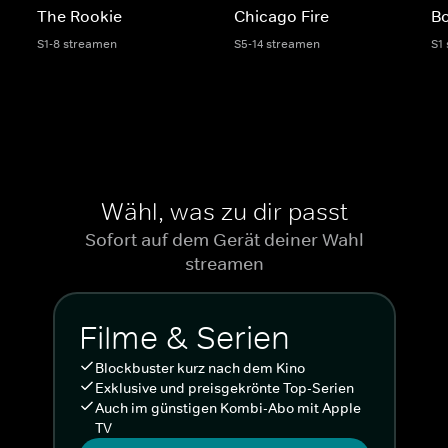
The Rookie
Chicago Fire
Bo
S1-8 streamen
S5-14 streamen
S1
Wähl, was zu dir passt
Sofort auf dem Gerät deiner Wahl
streamen
Filme & Serien
Blockbuster kurz nach dem Kino
Exklusive und preisgekrönte Top-Serien
Auch im günstigen Kombi-Abo mit Apple
TV