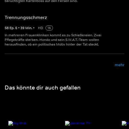
berüchtigten Kartellboss auf den Fersen sind.
Trennungsschmerz
S
8
Ep.
6
•
39
Min.
•
HD
16
In mehreren Frauenkliniken kommt es zu Schießereien. Zwei
Pflegekräfte sterben. Hondo und sein S.W.A.T.-Team wollen
herausfinden, ob ein politisches Motiv hinter der Tat steckt.
mehr
Das könnte dir auch gefallen