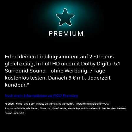
Erleb deinen Lieblingscontent auf 2 Streams
gleichzeitig, in Full HD und mit Dolby Digital 5.1
Surround Sound – ohne Werbung. 7 Tage
kostenlos testen. Danach 6 € mtl. Jederzeit
kündbar.*
Noch mehr Informationen zu WOW Premium
*Serien-, Filme- und Sport-Inhalte auf Abruf sind werbefrei. Programmhinweise für WOW
Programminhalte wie Serien, Filme und Live-Events, sowie Produkthinweise auf Live-Sendern bleiben
davon unberührt.