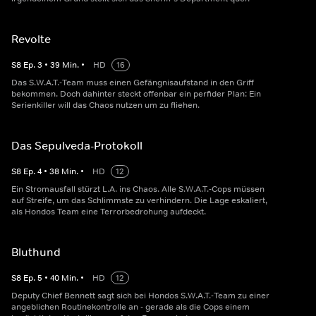
Revolte
S
8
Ep.
3
•
39
Min.
•
HD
16
Das S.W.A.T.-Team muss einen Gefängnisaufstand in den Griff
bekommen. Doch dahinter steckt offenbar ein perfider Plan: Ein
Serienkiller will das Chaos nutzen um zu fliehen.
Das Sepulveda-Protokoll
S
8
Ep.
4
•
38
Min.
•
HD
12
Ein Stromausfall stürzt L.A. ins Chaos. Alle S.W.A.T.-Cops müssen
auf Streife, um das Schlimmste zu verhindern. Die Lage eskaliert,
als Hondos Team eine Terrorbedrohung aufdeckt.
Bluthund
S
8
Ep.
5
•
40
Min.
•
HD
12
Deputy Chief Bennett sagt sich bei Hondos S.W.A.T.-Team zu einer
angeblichen Routinekontrolle an - gerade als die Cops einem