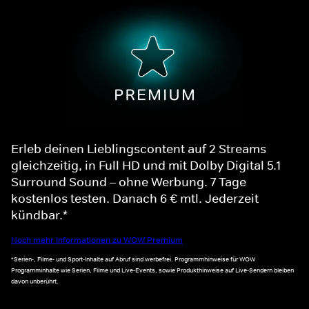
Erleb deinen Lieblingscontent auf 2 Streams
gleichzeitig, in Full HD und mit Dolby Digital 5.1
Surround Sound – ohne Werbung. 7 Tage
kostenlos testen. Danach 6 € mtl. Jederzeit
kündbar.*
Noch mehr Informationen zu WOW Premium
*Serien-, Filme- und Sport-Inhalte auf Abruf sind werbefrei. Programmhinweise für WOW
Programminhalte wie Serien, Filme und Live-Events, sowie Produkthinweise auf Live-Sendern bleiben
davon unberührt.