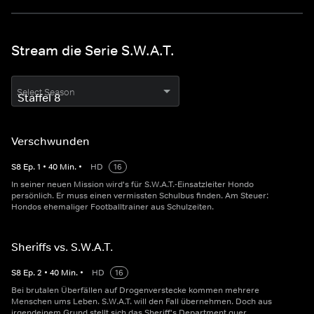
Stream die Serie S.W.A.T.
Select Season
Verschwunden
S
8
Ep.
1
•
40
Min.
•
HD
16
In seiner neuen Mission wird's für S.W.A.T.-Einsatzleiter Hondo
persönlich. Er muss einen vermissten Schulbus finden. Am Steuer:
Hondos ehemaliger Footballtrainer aus Schulzeiten.
Sheriffs vs. S.W.A.T.
S
8
Ep.
2
•
40
Min.
•
HD
16
Bei brutalen Überfällen auf Drogenverstecke kommen mehrere
Menschen ums Leben. S.W.A.T. will den Fall übernehmen. Doch aus
irgendeinem Grund stellt sich das Sheriff's Department quer.