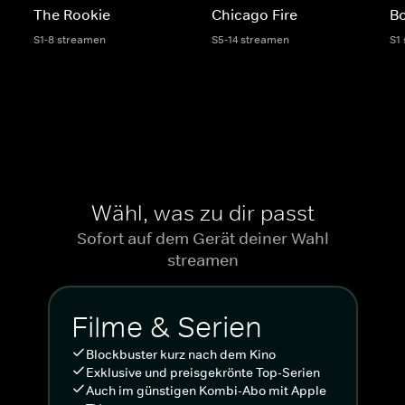
The Rookie
Chicago Fire
Bo
S1-8 streamen
S5-14 streamen
S1
Wähl, was zu dir passt
Sofort auf dem Gerät deiner Wahl
streamen
Filme & Serien
Blockbuster kurz nach dem Kino
Exklusive und preisgekrönte Top-Serien
Auch im günstigen Kombi-Abo mit Apple