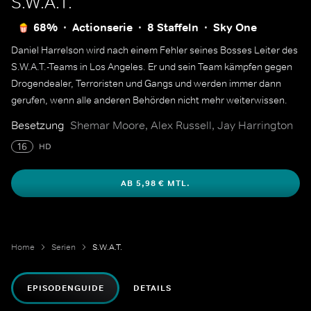
S.W.A.T.
68%
Actionserie
8 Staffeln
Sky One
Daniel Harrelson wird nach einem Fehler seines Bosses Leiter des
S.W.A.T.-Teams in Los Angeles. Er und sein Team kämpfen gegen
Drogendealer, Terroristen und Gangs und werden immer dann
gerufen, wenn alle anderen Behörden nicht mehr weiterwissen.
Besetzung
Shemar Moore, Alex Russell, Jay Harrington
16
HD
AB 5,98 € MTL.
Home
Serien
S.W.A.T.
EPISODENGUIDE
DETAILS