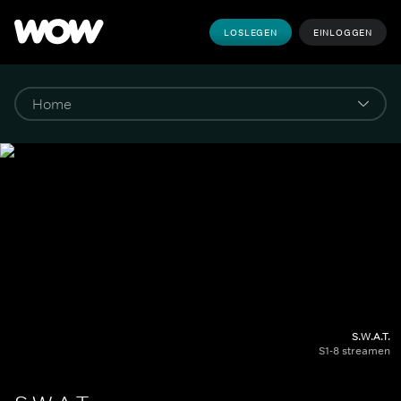
LOSLEGEN
EINLOGGEN
S.W.A.T.
S1-8 streamen