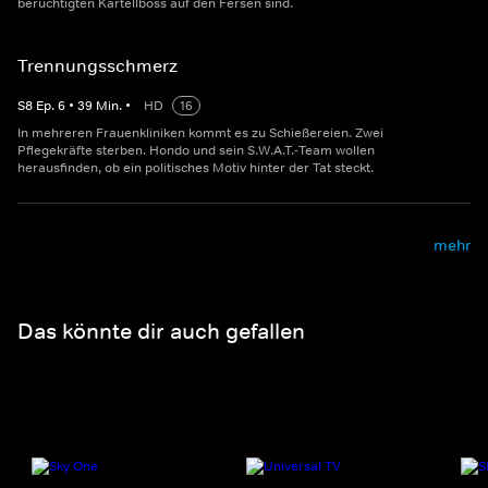
berüchtigten Kartellboss auf den Fersen sind.
Trennungsschmerz
S
8
Ep.
6
•
39
Min.
•
HD
16
In mehreren Frauenkliniken kommt es zu Schießereien. Zwei
Pflegekräfte sterben. Hondo und sein S.W.A.T.-Team wollen
herausfinden, ob ein politisches Motiv hinter der Tat steckt.
mehr
Das könnte dir auch gefallen