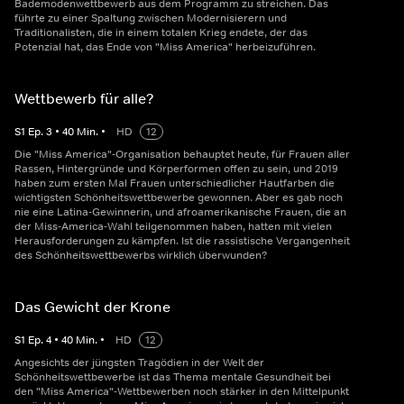
Bademodenwettbewerb aus dem Programm zu streichen. Das
führte zu einer Spaltung zwischen Modernisierern und
Traditionalisten, die in einem totalen Krieg endete, der das
Potenzial hat, das Ende von "Miss America" herbeizuführen.
Wettbewerb für alle?
S
1
Ep.
3
•
40
Min.
•
HD
12
Die "Miss America"-Organisation behauptet heute, für Frauen aller
Rassen, Hintergründe und Körperformen offen zu sein, und 2019
haben zum ersten Mal Frauen unterschiedlicher Hautfarben die
wichtigsten Schönheitswettbewerbe gewonnen. Aber es gab noch
nie eine Latina-Gewinnerin, und afroamerikanische Frauen, die an
der Miss-America-Wahl teilgenommen haben, hatten mit vielen
Herausforderungen zu kämpfen. Ist die rassistische Vergangenheit
des Schönheitswettbewerbs wirklich überwunden?
Das Gewicht der Krone
S
1
Ep.
4
•
40
Min.
•
HD
12
Angesichts der jüngsten Tragödien in der Welt der
Schönheitswettbewerbe ist das Thema mentale Gesundheit bei
den "Miss America"-Wettbewerben noch stärker in den Mittelpunkt