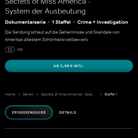
Secrets of Miss America -
System der Ausbeutung
Dokumentarserie
1 Staffel
Crime + Investigation
Die Sendung schaut auf die Geheimnisse und Skandale von
Amerikas ältestem Schönheitswettbewerb.
12
HD
AB 5,98 € MTL.
Home
Serien
Secrets of Miss America - System der Ausbeutung
Staffel 1
EPISODENGUIDE
DETAILS