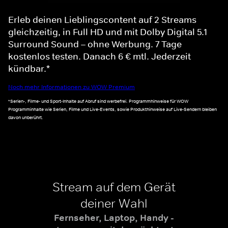
Erleb deinen Lieblingscontent auf 2 Streams
gleichzeitig, in Full HD und mit Dolby Digital 5.1
Surround Sound – ohne Werbung. 7 Tage
kostenlos testen. Danach 6 € mtl. Jederzeit
kündbar.*
Noch mehr Informationen zu WOW Premium
*Serien-, Filme- und Sport-Inhalte auf Abruf sind werbefrei. Programmhinweise für WOW
Programminhalte wie Serien, Filme und Live-Events, sowie Produkthinweise auf Live-Sendern bleiben
davon unberührt.
Stream auf dem Gerät
deiner Wahl
Fernseher, Laptop, Handy -