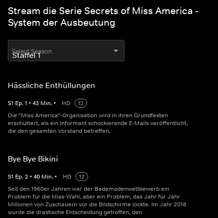
Stream die Serie Secrets of Miss America -
System der Ausbeutung
Select Season
Hässliche Enthüllungen
S
1
Ep.
1
•
43
Min.
•
HD
12
Die "Miss America"-Organisation wird in ihren Grundfesten
erschüttert, als ein Informant schockierende E-Mails veröffentlicht,
die den gesamten Vorstand betreffen.
Bye Bye Bikini
S
1
Ep.
2
•
40
Min.
•
HD
12
Seit den 1960er Jahren war der Bademodenwettbewerb ein
Problem für die Miss-Wahl, aber ein Problem, das Jahr für Jahr
Millionen von Zuschauern vor die Bildschirme lockte. Im Jahr 2018
wurde die drastische Entscheidung getroffen, den