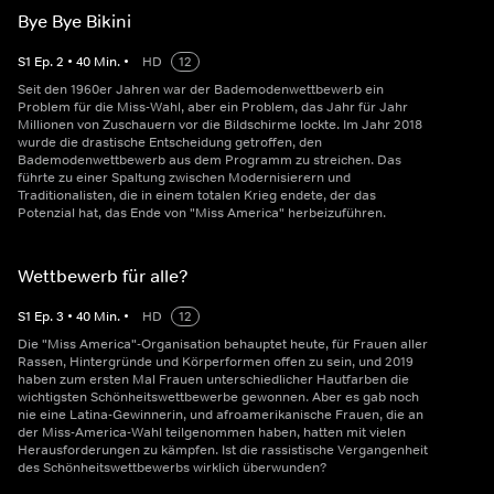
Bye Bye Bikini
S
1
Ep.
2
•
40
Min.
•
HD
12
Seit den 1960er Jahren war der Bademodenwettbewerb ein
Problem für die Miss-Wahl, aber ein Problem, das Jahr für Jahr
Millionen von Zuschauern vor die Bildschirme lockte. Im Jahr 2018
wurde die drastische Entscheidung getroffen, den
Bademodenwettbewerb aus dem Programm zu streichen. Das
führte zu einer Spaltung zwischen Modernisierern und
Traditionalisten, die in einem totalen Krieg endete, der das
Potenzial hat, das Ende von "Miss America" herbeizuführen.
Wettbewerb für alle?
S
1
Ep.
3
•
40
Min.
•
HD
12
Die "Miss America"-Organisation behauptet heute, für Frauen aller
Rassen, Hintergründe und Körperformen offen zu sein, und 2019
haben zum ersten Mal Frauen unterschiedlicher Hautfarben die
wichtigsten Schönheitswettbewerbe gewonnen. Aber es gab noch
nie eine Latina-Gewinnerin, und afroamerikanische Frauen, die an
der Miss-America-Wahl teilgenommen haben, hatten mit vielen
Herausforderungen zu kämpfen. Ist die rassistische Vergangenheit
des Schönheitswettbewerbs wirklich überwunden?