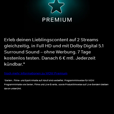
Erleb deinen Lieblingscontent auf 2 Streams
gleichzeitig, in Full HD und mit Dolby Digital 5.1
Surround Sound – ohne Werbung. 7 Tage
kostenlos testen. Danach 6 € mtl. Jederzeit
kündbar.*
Noch mehr Informationen zu WOW Premium
*Serien-, Filme- und Sport-Inhalte auf Abruf sind werbefrei. Programmhinweise für WOW
Programminhalte wie Serien, Filme und Live-Events, sowie Produkthinweise auf Live-Sendern bleiben
davon unberührt.