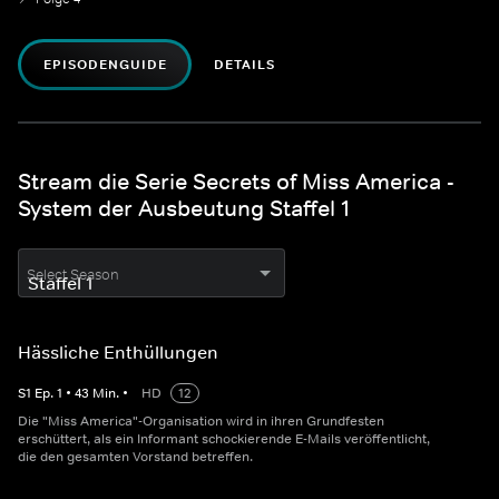
EPISODENGUIDE
DETAILS
Stream die Serie Secrets of Miss America -
System der Ausbeutung Staffel 1
Select Season
Hässliche Enthüllungen
S
1
Ep.
1
•
43
Min.
•
HD
12
Die "Miss America"-Organisation wird in ihren Grundfesten
erschüttert, als ein Informant schockierende E-Mails veröffentlicht,
die den gesamten Vorstand betreffen.