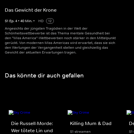
Das Gewicht der Krone
S
1
Ep.
4
•
40
Min.
•
HD
12
Angesichts der jüngsten Tragödien in der Welt der
Schönheitswettbewerbe ist das Thema mentale Gesundheit bei
den "Miss America"-Wettbewerben noch stärker in den Mittelpunkt
gerückt. Von modernen Miss Americas wird erwartet, dass sie sich
den Wertungen der Vergangenheit stellen und gleichzeitig das
Gewicht der aktuellen Erwartungen tragen.
Das könnte dir auch gefallen
Die Russell-Morde:
Killing Mum & Dad
De
Wer tötete Lin und
S1 streamen
S1