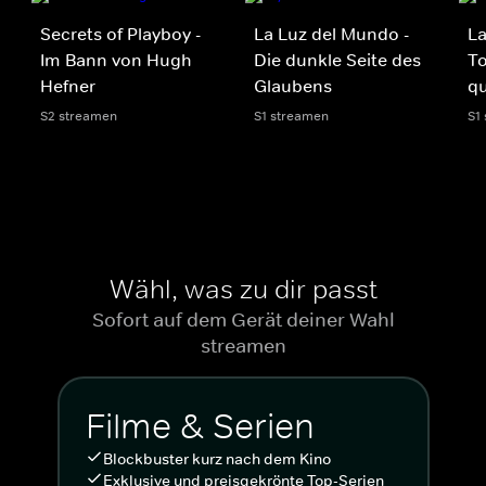
Secrets of Playboy -
La Luz del Mundo -
La
Im Bann von Hugh
Die dunkle Seite des
T
Hefner
Glaubens
q
S2 streamen
S1 streamen
S1
Wähl, was zu dir passt
Sofort auf dem Gerät deiner Wahl
streamen
Filme & Serien
Blockbuster kurz nach dem Kino
Exklusive und preisgekrönte Top-Serien