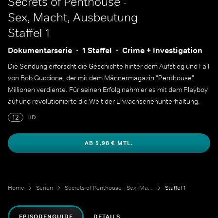
Secrets of Penthouse -
Sex, Macht, Ausbeutung
Staffel 1
Dokumentarserie
1 Staffel
Crime + Investigation
Die Sendung erforscht die Geschichte hinter dem Aufstieg und Fall
von Bob Guccione, der mit dem Männermagazin "Penthouse"
Millionen verdiente. Für seinen Erfolg nahm er es mit dem Playboy
auf und revolutionierte die Welt der Erwachsenenunterhaltung.
12
HD
AB 5,98 € MTL.
Home
Serien
Secrets of Penthouse - Sex, Macht, Ausbeutung
Staffel 1
EPISODENGUIDE
DETAILS