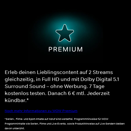
Erleb deinen Lieblingscontent auf 2 Streams
gleichzeitig, in Full HD und mit Dolby Digital 5.1
Surround Sound – ohne Werbung. 7 Tage
kostenlos testen. Danach 6 € mtl. Jederzeit
kündbar.*
Noch mehr Informationen zu WOW Premium
*Serien-, Filme- und Sport-Inhalte auf Abruf sind werbefrei. Programmhinweise für WOW
Programminhalte wie Serien, Filme und Live-Events, sowie Produkthinweise auf Live-Sendern bleiben
davon unberührt.