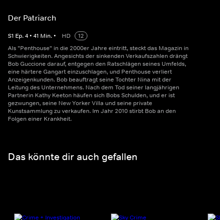
Der Patriarch
S
1
Ep.
4
•
41
Min.
•
HD
12
Als "Penthouse" in die 2000er Jahre eintritt, steckt das Magazin in
Schwierigkeiten. Angesichts der sinkenden Verkaufszahlen drängt
Bob Guccione darauf, entgegen den Ratschlägen seines Umfelds,
eine härtere Gangart einzuschlagen, und Penthouse verliert
Anzeigenkunden. Bob beauftragt seine Tochter Nina mit der
Leitung des Unternehmens. Nach dem Tod seiner langjährigen
Partnerin Kathy Keeton häufen sich Bobs Schulden, und er ist
gezwungen, seine New Yorker Villa und seine private
Kunstsammlung zu verkaufen. Im Jahr 2010 stirbt Bob an den
Folgen einer Krankheit.
Das könnte dir auch gefallen