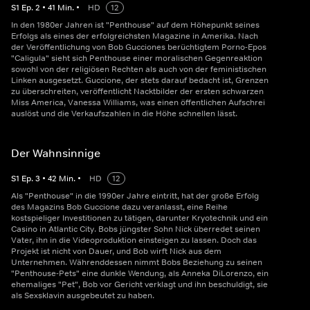
S
1
Ep.
2
•
41
Min.
•
HD
12
In den 1980er Jahren ist "Penthouse" auf dem Höhepunkt seines
Erfolgs als eines der erfolgreichsten Magazine in Amerika. Nach
der Veröffentlichung von Bob Gucciones berüchtigtem Porno-Epos
"Caligula" sieht sich Penthouse einer moralischen Gegenreaktion
sowohl von der religiösen Rechten als auch von der feministischen
Linken ausgesetzt. Guccione, der stets darauf bedacht ist, Grenzen
zu überschreiten, veröffentlicht Nacktbilder der ersten schwarzen
Miss America, Vanessa Williams, was einen öffentlichen Aufschrei
auslöst und die Verkaufszahlen in die Höhe schnellen lässt.
Der Wahnsinnige
S
1
Ep.
3
•
42
Min.
•
HD
12
Als "Penthouse" in die 1990er Jahre eintritt, hat der große Erfolg
des Magazins Bob Guccione dazu veranlasst, eine Reihe
kostspieliger Investitionen zu tätigen, darunter Kryotechnik und ein
Casino in Atlantic City. Bobs jüngster Sohn Nick überredet seinen
Vater, ihn in die Videoproduktion einsteigen zu lassen. Doch das
Projekt ist nicht von Dauer, und Bob wirft Nick aus dem
Unternehmen. Währenddessen nimmt Bobs Beziehung zu seinen
"Penthouse-Pets" eine dunkle Wendung, als Anneka DiLorenzo, ein
ehemaliges "Pet", Bob vor Gericht verklagt und ihn beschuldigt, sie
als Sexsklavin ausgebeutet zu haben.