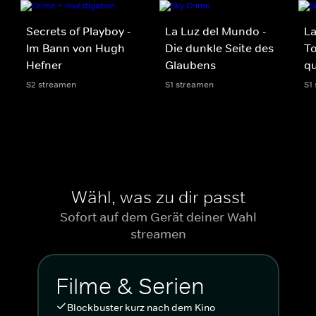
Secrets of Playboy -
La Luz del Mundo -
La
Im Bann von Hugh
Die dunkle Seite des
T
Hefner
Glaubens
q
S2 streamen
S1 streamen
S1
Wähl, was zu dir passt
Sofort auf dem Gerät deiner Wahl
streamen
Filme & Serien
Blockbuster kurz nach dem Kino