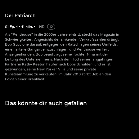
Der Patriarch
S
1
Ep.
4
•
41
Min.
•
HD
12
Als "Penthouse" in die 2000er Jahre eintritt, steckt das Magazin in
Schwierigkeiten. Angesichts der sinkenden Verkaufszahlen drängt
Bob Guccione darauf, entgegen den Ratschlägen seines Umfelds,
eine härtere Gangart einzuschlagen, und Penthouse verliert
Anzeigenkunden. Bob beauftragt seine Tochter Nina mit der
Leitung des Unternehmens. Nach dem Tod seiner langjährigen
Partnerin Kathy Keeton häufen sich Bobs Schulden, und er ist
gezwungen, seine New Yorker Villa und seine private
Kunstsammlung zu verkaufen. Im Jahr 2010 stirbt Bob an den
Folgen einer Krankheit.
Das könnte dir auch gefallen