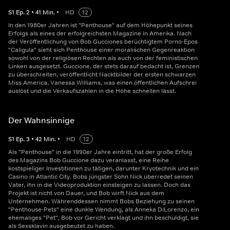
S
1
Ep.
2
•
41
Min.
•
HD
12
In den 1980er Jahren ist "Penthouse" auf dem Höhepunkt seines
Erfolgs als eines der erfolgreichsten Magazine in Amerika. Nach
der Veröffentlichung von Bob Gucciones berüchtigtem Porno-Epos
"Caligula" sieht sich Penthouse einer moralischen Gegenreaktion
sowohl von der religiösen Rechten als auch von der feministischen
Linken ausgesetzt. Guccione, der stets darauf bedacht ist, Grenzen
zu überschreiten, veröffentlicht Nacktbilder der ersten schwarzen
Miss America, Vanessa Williams, was einen öffentlichen Aufschrei
auslöst und die Verkaufszahlen in die Höhe schnellen lässt.
Der Wahnsinnige
S
1
Ep.
3
•
42
Min.
•
HD
12
Als "Penthouse" in die 1990er Jahre eintritt, hat der große Erfolg
des Magazins Bob Guccione dazu veranlasst, eine Reihe
kostspieliger Investitionen zu tätigen, darunter Kryotechnik und ein
Casino in Atlantic City. Bobs jüngster Sohn Nick überredet seinen
Vater, ihn in die Videoproduktion einsteigen zu lassen. Doch das
Projekt ist nicht von Dauer, und Bob wirft Nick aus dem
Unternehmen. Währenddessen nimmt Bobs Beziehung zu seinen
"Penthouse-Pets" eine dunkle Wendung, als Anneka DiLorenzo, ein
ehemaliges "Pet", Bob vor Gericht verklagt und ihn beschuldigt, sie
als Sexsklavin ausgebeutet zu haben.