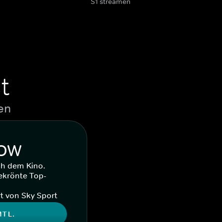
S1 streamen
t
en
WOW
ch dem Kino.
ekrönte Top-
t von Sky Sport
MTL.