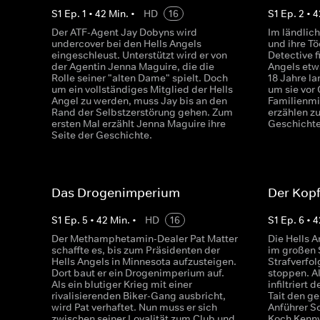
S
1
Ep.
1
•
42
Min.
•
HD
16
S
1
Ep.
2
•
4
Der ATF-Agent Jay Dobyns wird
Im ländlic
undercover bei den Hells Angels
und ihre Tö
eingeschleust. Unterstützt wird er von
Detective f
der Agentin Jenna Maguire, die die
Angels etwa
Rolle seiner "alten Dame" spielt. Doch
18 Jahre la
um ein vollständiges Mitglied der Hells
um sie vor 
Angel zu werden, muss Jay bis an den
Familienmi
Rand der Selbstzerstörung gehen. Zum
erzählen z
ersten Mal erzählt Jenna Maguire ihre
Geschichte
Seite der Geschichte.
Das Drogenimperium
Der Kopf
S
1
Ep.
5
•
42
Min.
•
HD
16
S
1
Ep.
6
•
4
Der Methamphetamin-Dealer Pat Matter
Die Hells 
schaffte es, bis zum Präsidenten der
im großen S
Hells Angels in Minnesota aufzusteigen.
Strafverfo
Dort baut er ein Drogenimperium auf.
stoppen. A
Als ein blutiger Krieg mit einer
infiltriert
rivalisierenden Biker-Gang ausbricht,
Tait den g
wird Pat verhaftet. Nun muss er sich
Anführer S
zwischen seiner Loyalität zum Club und
Koch Kenny