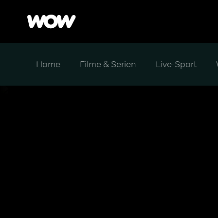
Home
Filme & Serien
Live-Sport