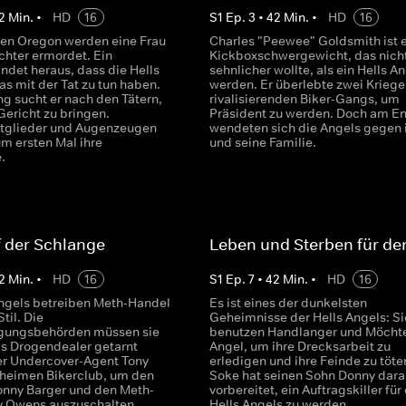
2
Min.
•
HD
16
S
1
Ep.
3
•
42
Min.
•
HD
16
hen Oregon werden eine Frau
Charles "Peewee" Goldsmith ist e
chter ermordet. Ein
Kickboxschwergewicht, das nich
indet heraus, dass die Hells
sehnlicher wollte, als ein Hells A
s mit der Tat zu tun haben.
werden. Er überlebte zwei Kriege
ng sucht er nach den Tätern,
rivalisierenden Biker-Gangs, um
Gericht zu bringen.
Präsident zu werden. Doch am E
tglieder und Augenzeugen
wendeten sich die Angels gegen 
um ersten Mal ihre
und seine Familie.
.
 der Schlange
Leben und Sterben für de
2
Min.
•
HD
16
S
1
Ep.
7
•
42
Min.
•
HD
16
Angels betreiben Meth-Handel
Es ist eines der dunkelsten
til. Die
Geheimnisse der Hells Angels: Si
lgungsbehörden müssen sie
benutzen Handlanger und Möcht
ls Drogendealer getarnt
Angel, um ihre Drecksarbeit zu
 der Undercover-Agent Tony
erledigen und ihre Feinde zu töte
eheimen Bikerclub, um den
Soke hat seinen Sohn Donny dara
onny Barger und den Meth-
vorbereitet, ein Auftragskiller für
 Owens auszuschalten.
Hells Angels zu werden.