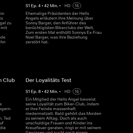
S
1
Ep.
4
•
42
Min.
•
HD
16
in
Ehemalige Präsidenten der Hells
ts
Angels erläutern ihre Meinung über
ngel zu
Sonny Barger, den Anführer des
 mit
berüchtigtsten Bikerclubs der Welt.
Zum ersten Mal enthüllt Sonnys Ex-Frau
nde
Noel Barger, was ihre Beziehung
ihn
zerstört hat.
n Club
Der Loyalitäts-Test
S
1
Ep.
8
•
42
Min.
•
HD
16
Ein Mitglied der Hells Angel beweist
e
seine Loyalität zum Biker-Club, indem
egern-
er ihre Feinde massenhaft
niedermetzelt. Bald gehört das Morden
n. Ted
zu seinem Alltag. Doch als auch
uf
unschuldige Frauen und Kinder ins
 die
Kreuzfeuer geraten, ringt er mit seinem
Gewissen und sucht nach einem