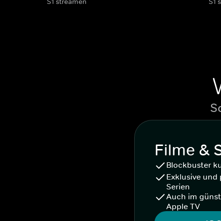
S1 streamen
S1 
S
Filme & 
Blockbuster k
Exklusive und 
Serien
Auch im günst
Apple TV