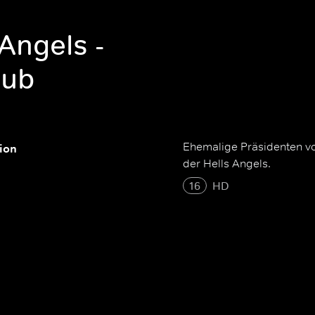
 Angels -
lub
Ehemalige Präsidenten von
tion
der Hells Angels.
16
HD