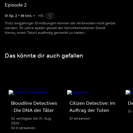
Episode 2
S
1
Ep.
2
•
49
Min.
•
HD
12
Trotz langjähriger Ermittlungen können die Verbrechen nicht gelöst
werden. 30 Jahre später glaubt der Gerichtsmediziner David
Kenny, einen Tatort ausfindig gemacht zu haben.
Das könnte dir auch gefallen
Bloodline Detectives
Citizen Detective: Im
De
- Die DNA der Täter
Auftrag der Toten
S1
S2 verfügbar bis 31. Aug.
S1 streamen
2026
S3-6 streamen