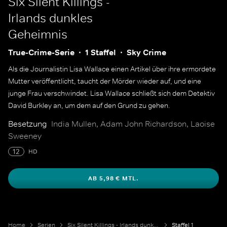
Six Silent Killings -
Irlands dunkles
Geheimnis
True-Crime-Serie
1 Staffel
Sky Crime
Als die Journalistin Lisa Wallace einen Artikel über ihre ermordete
Mutter veröffentlicht, taucht der Mörder wieder auf, und eine
junge Frau verschwindet. Lisa Wallace schließt sich dem Detektiv
David Burkley an, um dem auf den Grund zu gehen.
Besetzung
India Mullen, Adam John Richardson, Laoise
Sweeney
12
HD
AB 5,98 € MTL.
Home
Serien
Six Silent Killings - Irlands dunkles Geheimnis
Staffel 1