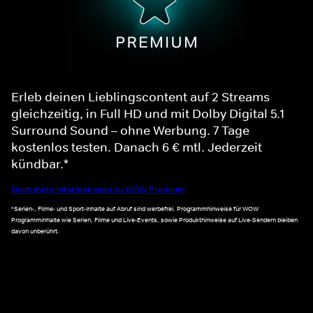
Erleb deinen Lieblingscontent auf 2 Streams
gleichzeitig, in Full HD und mit Dolby Digital 5.1
Surround Sound – ohne Werbung. 7 Tage
kostenlos testen. Danach 6 € mtl. Jederzeit
kündbar.*
Noch mehr Informationen zu WOW Premium
*Serien-, Filme- und Sport-Inhalte auf Abruf sind werbefrei. Programmhinweise für WOW
Programminhalte wie Serien, Filme und Live-Events, sowie Produkthinweise auf Live-Sendern bleiben
davon unberührt.