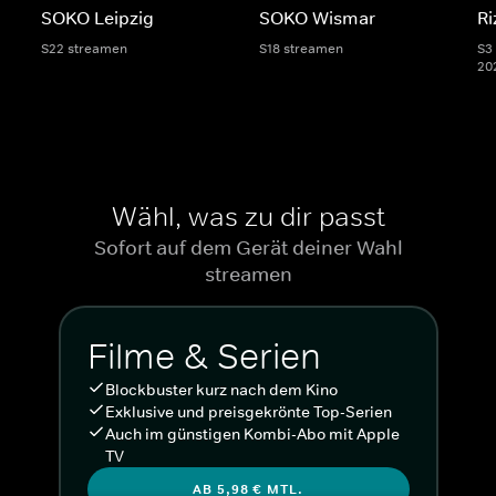
SOKO Leipzig
SOKO Wismar
Ri
S22 streamen
S18 streamen
S3 
20
Wähl, was zu dir passt
Sofort auf dem Gerät deiner Wahl
streamen
Filme & Serien
Blockbuster kurz nach dem Kino
Exklusive und preisgekrönte Top-Serien
Auch im günstigen Kombi-Abo mit Apple
TV
AB 5,98 € MTL.