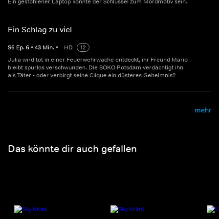
Ein gestohlener Laptop könnte der Schlüssel zum Mordmotiv sein.
Ein Schlag zu viel
S
6
Ep.
6
•
43
Min.
•
HD
12
Julia wird tot in einer Feuerwehrwache entdeckt, ihr Freund Mario
bleibt spurlos verschwunden. Die SOKO Potsdam verdächtigt ihn
als Täter - oder verbirgt seine Clique ein düsteres Geheimnis?
mehr
Das könnte dir auch gefallen