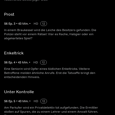
Prost
S
6
Ep.
3
•
43
Min.
•
HD
12
In einem Braukessel wird die Leiche des Besitzers gefunden. Die
Polizei steht vor einem Rätsel: War es Rache, Habgier oder ein
abgekartetes Spiel?
Enkeltrick
S
6
Ep.
4
•
43
Min.
•
HD
12
Eine Seniorin wird Opfer eines tödlichen Enkeltricks. Weitere
Betroffene melden ähnliche Anrufe. Erst die Tatwaffe bringt den
entscheidenden Hinweis.
Unter Kontrolle
S
6
Ep.
5
•
43
Min.
•
HD
12
Am Parkufer wird ein Privatdetektiv tot aufgefunden. Die Ermittler
stoßen auf Spuren, die zu einem Lehrer und einem Anwalt führen.