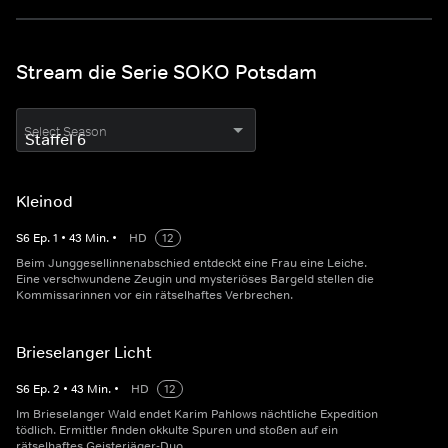
Stream die Serie SOKO Potsdam
Select Season
Kleinod
S
6
Ep.
1
•
43
Min.
•
HD
12
Beim Junggesellinnenabschied entdeckt eine Frau eine Leiche.
Eine verschwundene Zeugin und mysteriöses Bargeld stellen die
Kommissarinnen vor ein rätselhaftes Verbrechen.
Brieselanger Licht
S
6
Ep.
2
•
43
Min.
•
HD
12
Im Brieselanger Wald endet Karim Pahlows nächtliche Expedition
tödlich. Ermittler finden okkulte Spuren und stoßen auf ein
rätselhaftes Geisterjäger-Duo.