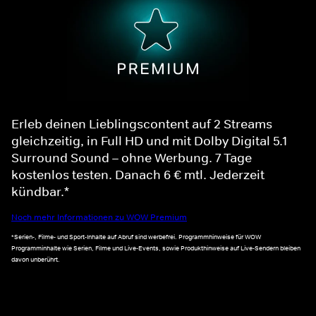
Erleb deinen Lieblingscontent auf 2 Streams
gleichzeitig, in Full HD und mit Dolby Digital 5.1
Surround Sound – ohne Werbung. 7 Tage
kostenlos testen. Danach 6 € mtl. Jederzeit
kündbar.*
Noch mehr Informationen zu WOW Premium
*Serien-, Filme- und Sport-Inhalte auf Abruf sind werbefrei. Programmhinweise für WOW
Programminhalte wie Serien, Filme und Live-Events, sowie Produkthinweise auf Live-Sendern bleiben
davon unberührt.