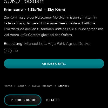
SOKO Potsdam
Krimiserie
1 Staffel
Sky Krimi
Die Kommissare der Potsdamer Mordkommission ermitteln in
Fällen entlang der vielen Potsdamer Seen. Leidenschaftliche
Ermittlerduos decken zusammen knifflige Fälle auf und sorgen mit
viel Herzblut für Gerechtigkeit bei den Opfern.
Besetzung
Michael Lott, Anja Pahl, Agnes Decker
12
HD
AB 5,98 € MTL.
Home
Serien
SOKO Potsdam
Staffel 6
EPISODENGUIDE
DETAILS