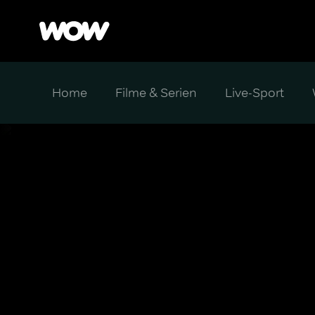
Home
Filme & Serien
Live-Sport