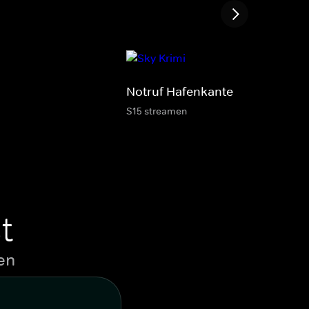
Notruf Hafenkante
S15 streamen
t
en