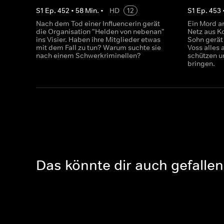
S
1
Ep.
452
•
58
Min.
•
HD
12
S
1
Ep.
453
Nach dem Tod einer Influencerin gerät
Ein Mord an
die Organisation "Helden von nebenan"
Netz aus Ko
ins Visier. Haben ihre Mitglieder etwas
Sohn gerät 
mit dem Fall zu tun? Warum suchte sie
Voss alles 
nach einem Schwerkriminellen?
schützen u
bringen.
Das könnte dir auch gefallen