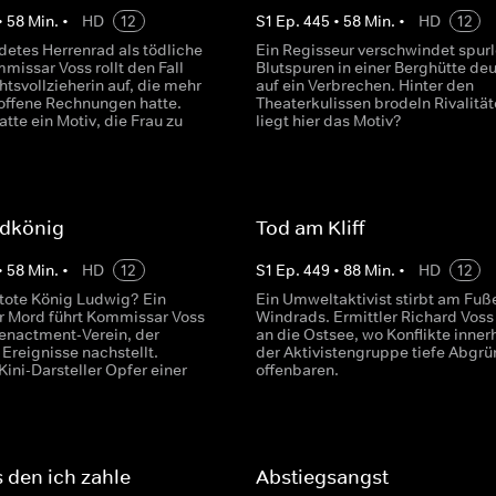
•
58
Min.
•
HD
12
S
1
Ep.
445
•
58
Min.
•
HD
12
detes Herrenrad als tödliche
Ein Regisseur verschwindet spurl
missar Voss rollt den Fall
Blutspuren in einer Berghütte de
htsvollzieherin auf, die mehr
auf ein Verbrechen. Hinter den
 offene Rechnungen hatte.
Theaterkulissen brodeln Rivalität
tte ein Motiv, die Frau zu
liegt hier das Motiv?
dkönig
Tod am Kliff
•
58
Min.
•
HD
12
S
1
Ep.
449
•
88
Min.
•
HD
12
 tote König Ludwig? Ein
Ein Umweltaktivist stirbt am Fuß
r Mord führt Kommissar Voss
Windrads. Ermittler Richard Voss 
eenactment-Verein, der
an die Ostsee, wo Konflikte inner
 Ereignisse nachstellt.
der Aktivistengruppe tiefe Abgr
ini-Darsteller Opfer einer
offenbaren.
s den ich zahle
Abstiegsangst