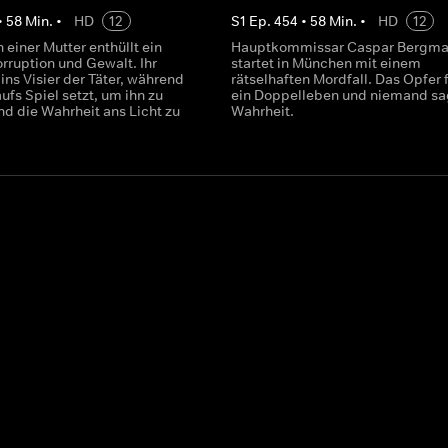
•
58
Min.
•
HD
12
S
1
Ep.
454
•
58
Min.
•
HD
12
 einer Mutter enthüllt ein
Hauptkommissar Caspar Bergm
rruption und Gewalt. Ihr
startet in München mit einem
ins Visier der Täter, während
rätselhaften Mordfall. Das Opfer 
aufs Spiel setzt, um ihn zu
ein Doppelleben und niemand sa
nd die Wahrheit ans Licht zu
Wahrheit.