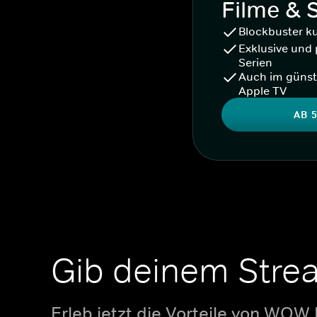
Filme & 
Blockbuster k
Exklusive und 
Serien
Auch im günst
Apple TV
AB 5
Gib deinem Stre
Erleb jetzt die Vorteile von WOW