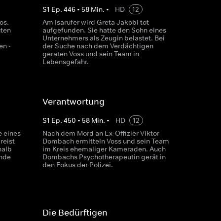
S
1
Ep.
446
•
58
Min.
•
HD
12
os.
Am Isarufer wird Greta Jakobi tot
uten
aufgefunden. Sie hatte den Sohn eines
Unternehmers als Zeugin belastet. Bei
en -
der Suche nach dem Verdächtigen
geraten Voss und sein Team in
Lebensgefahr.
Verantwortung
S
1
Ep.
450
•
58
Min.
•
HD
12
e eines
Nach dem Mord an Ex-Offizier Viktor
reist
Dombach ermitteln Voss und sein Team
halb
im Kreis ehemaliger Kameraden. Auch
ünde
Dombachs Psychotherapeutin gerät in
den Fokus der Polizei.
Die Bedürftigen