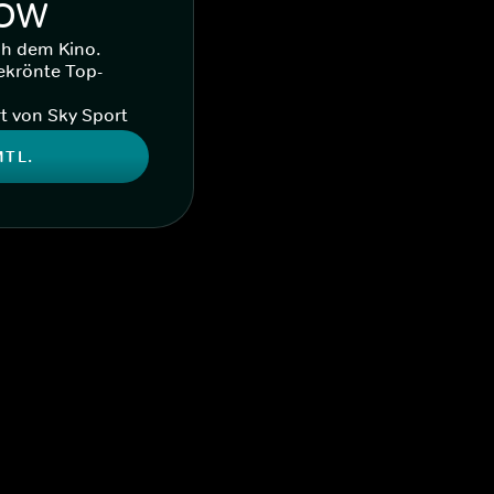
WOW
ch dem Kino.
ekrönte Top-
t von Sky Sport
MTL.