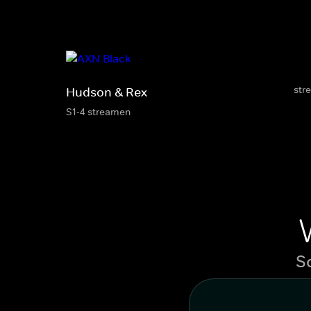
str
Hudson & Rex
S1-4 streamen
S