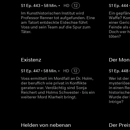
S
1
Ep.
443
•
58
Min.
•
HD
12
S
1
Ep.
444
Im Kunsthistorischen Institut wird
Ein gepfän
Professor Renner tot aufgefunden. Eine
Waffe? Kom
am Tatort entdeckte Eidechse führt
einer Geric
Voss und sein Team auf die Spur zum
Feinde als
Täter.
Doch wer ha
töten?
Existenz
Der Mon
S
1
Ep.
447
•
58
Min.
•
HD
12
S
1
Ep.
448
Voss ermittelt im Mordfall an Dr. Holm,
Wer ist der
der beruflich wie privat in Konflikte
mysteriöse
geraten war. Verdächtig sind Sonja
in einen R
Reichert und Holms Schwester - bis ein
historische
weiterer Mord Klarheit bringt.
Wurde der K
Intrige?
Helden von nebenan
Der Prei