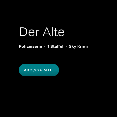
Der Alte
Polizeiserie
1 Staffel
Sky Krimi
AB 5,98 € MTL.