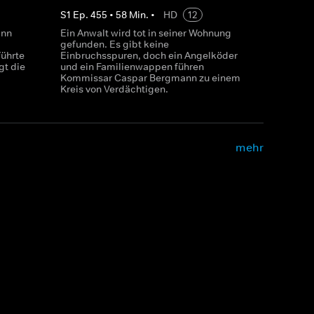
S
1
Ep.
455
•
58
Min.
•
HD
12
ann
Ein Anwalt wird tot in seiner Wohnung
gefunden. Es gibt keine
führte
Einbruchsspuren, doch ein Angelköder
gt die
und ein Familienwappen führen
Kommissar Caspar Bergmann zu einem
Kreis von Verdächtigen.
mehr