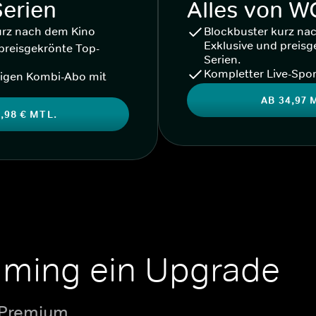
Serien
Alles von 
urz nach dem Kino
Blockbuster kurz na
Exklusive und preisg
preisgekrönte Top-
Serien.
Kompletter Live-Spor
igen Kombi-Abo mit
AB 34,97 
,98 € MTL.
aming ein Upgrade
 Premium.