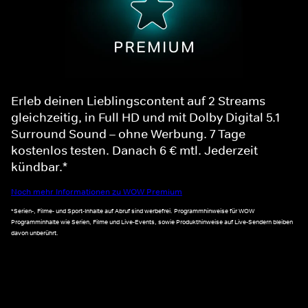
Erleb deinen Lieblingscontent auf 2 Streams
gleichzeitig, in Full HD und mit Dolby Digital 5.1
Surround Sound – ohne Werbung. 7 Tage
kostenlos testen. Danach 6 € mtl. Jederzeit
kündbar.*
Noch mehr Informationen zu WOW Premium
*Serien-, Filme- und Sport-Inhalte auf Abruf sind werbefrei. Programmhinweise für WOW
Programminhalte wie Serien, Filme und Live-Events, sowie Produkthinweise auf Live-Sendern bleiben
davon unberührt.