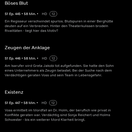
Böses Blut
S
1
Ep.
445
•
58
Min.
•
HD
12
Ein Regisseur verschwindet spurlos. Blutspuren in einer Berghütte
deuten auf ein Verbrechen. Hinter den Theaterkulissen brodeln
Rivalitäten - liegt hier das Motiv?
Zeugen der Anklage
S
1
Ep.
446
•
58
Min.
•
HD
12
Am Isarufer wird Greta Jakobi tot aufgefunden. Sie hatte den Sohn
eines Unternehmers als Zeugin belastet. Bei der Suche nach dem
Verdächtigen geraten Voss und sein Team in Lebensgefahr.
Existenz
S
1
Ep.
447
•
58
Min.
•
HD
12
Voss ermittelt im Mordfall an Dr. Holm, der beruflich wie privat in
Konflikte geraten war. Verdächtig sind Sonja Reichert und Holms
Schwester - bis ein weiterer Mord Klarheit bringt.