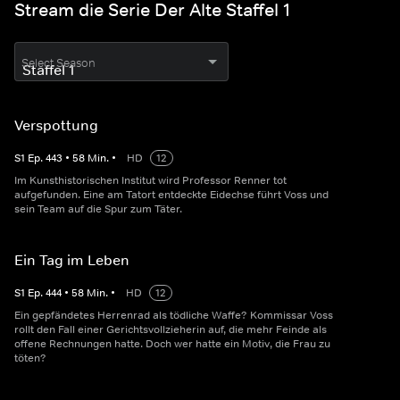
Stream die Serie Der Alte Staffel 1
Select Season
Verspottung
S
1
Ep.
443
•
58
Min.
•
HD
12
Im Kunsthistorischen Institut wird Professor Renner tot
aufgefunden. Eine am Tatort entdeckte Eidechse führt Voss und
sein Team auf die Spur zum Täter.
Ein Tag im Leben
S
1
Ep.
444
•
58
Min.
•
HD
12
Ein gepfändetes Herrenrad als tödliche Waffe? Kommissar Voss
rollt den Fall einer Gerichtsvollzieherin auf, die mehr Feinde als
offene Rechnungen hatte. Doch wer hatte ein Motiv, die Frau zu
töten?