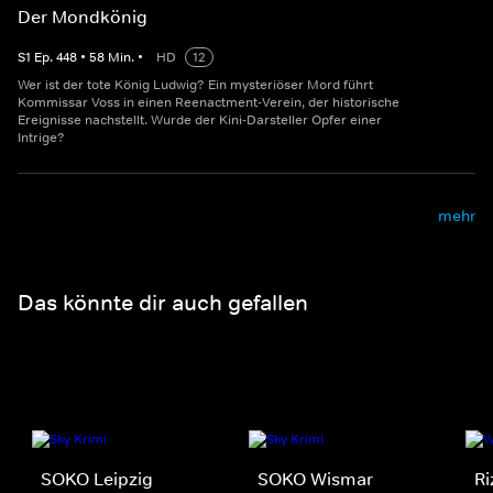
Der Mondkönig
S
1
Ep.
448
•
58
Min.
•
HD
12
Wer ist der tote König Ludwig? Ein mysteriöser Mord führt
Kommissar Voss in einen Reenactment-Verein, der historische
Ereignisse nachstellt. Wurde der Kini-Darsteller Opfer einer
Intrige?
mehr
Das könnte dir auch gefallen
SOKO Leipzig
SOKO Wismar
Ri