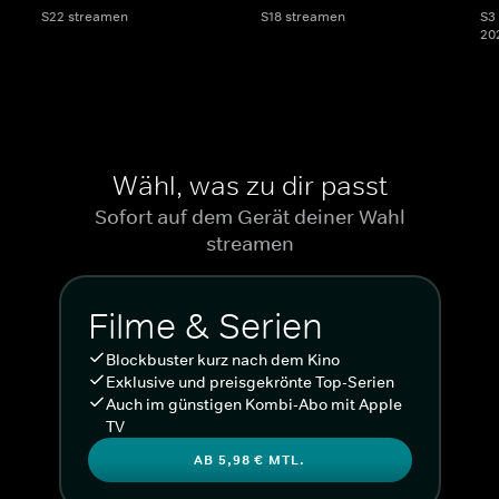
S22 streamen
S18 streamen
S3 
20
Wähl, was zu dir passt
Sofort auf dem Gerät deiner Wahl
streamen
Filme & Serien
Blockbuster kurz nach dem Kino
Exklusive und preisgekrönte Top-Serien
Auch im günstigen Kombi-Abo mit Apple
TV
AB 5,98 € MTL.