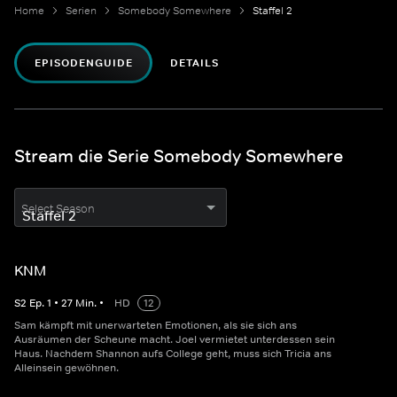
Home
Serien
Somebody Somewhere
Staffel 2
EPISODENGUIDE
DETAILS
Stream die Serie Somebody Somewhere
Select Season
KNM
S
2
Ep.
1
•
27
Min.
•
HD
12
Sam kämpft mit unerwarteten Emotionen, als sie sich ans
Ausräumen der Scheune macht. Joel vermietet unterdessen sein
Haus. Nachdem Shannon aufs College geht, muss sich Tricia ans
Alleinsein gewöhnen.