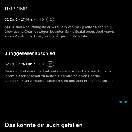
NMB NMP
S
2
Ep.
5
•
27
Min.
•
HD
12
Auf Tricias Geburtstagsfeier wird Sam von Neuigkeiten über Holly
überrascht. Charitys Lügen belasten Sams Sozialleben. Joel macht
einen Vorstoß bei Brad, was zu Ärger mit Sam führt.
Junggesellenabschied
S
2
Ep.
6
•
26
Min.
•
HD
12
Sam sucht Abstand zu Joel und konzentriert sich darauf, Tricia bei
ihrem Kissengeschäft zu helfen. Das wird bald von Charity
sabotiert. Fred versucht zwischen Sam und Joel Frieden zu stiften.
mehr
Das könnte dir auch gefallen