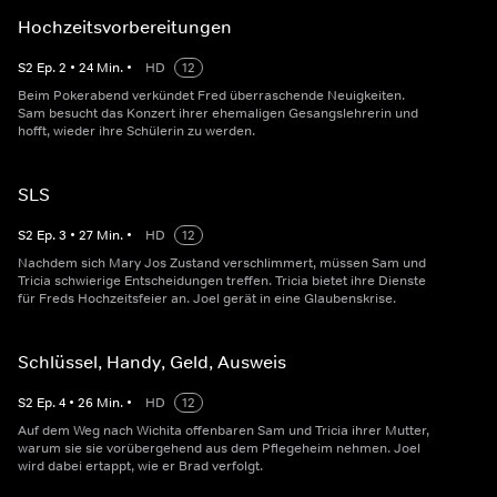
Hochzeitsvorbereitungen
S
2
Ep.
2
•
24
Min.
•
HD
12
Beim Pokerabend verkündet Fred überraschende Neuigkeiten.
Sam besucht das Konzert ihrer ehemaligen Gesangslehrerin und
hofft, wieder ihre Schülerin zu werden.
SLS
S
2
Ep.
3
•
27
Min.
•
HD
12
Nachdem sich Mary Jos Zustand verschlimmert, müssen Sam und
Tricia schwierige Entscheidungen treffen. Tricia bietet ihre Dienste
für Freds Hochzeitsfeier an. Joel gerät in eine Glaubenskrise.
Schlüssel, Handy, Geld, Ausweis
S
2
Ep.
4
•
26
Min.
•
HD
12
Auf dem Weg nach Wichita offenbaren Sam und Tricia ihrer Mutter,
warum sie sie vorübergehend aus dem Pflegeheim nehmen. Joel
wird dabei ertappt, wie er Brad verfolgt.