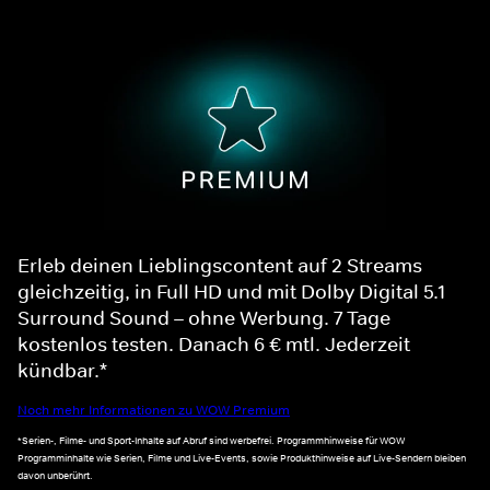
Erleb deinen Lieblingscontent auf 2 Streams
gleichzeitig, in Full HD und mit Dolby Digital 5.1
Surround Sound – ohne Werbung. 7 Tage
kostenlos testen. Danach 6 € mtl. Jederzeit
kündbar.*
Noch mehr Informationen zu WOW Premium
*Serien-, Filme- und Sport-Inhalte auf Abruf sind werbefrei. Programmhinweise für WOW
Programminhalte wie Serien, Filme und Live-Events, sowie Produkthinweise auf Live-Sendern bleiben
davon unberührt.