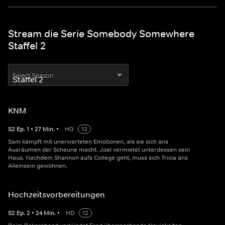
Stream die Serie Somebody Somewhere
Staffel 2
Select Season
KNM
S
2
Ep.
1
•
27
Min.
•
HD
12
Sam kämpft mit unerwarteten Emotionen, als sie sich ans
Ausräumen der Scheune macht. Joel vermietet unterdessen sein
Haus. Nachdem Shannon aufs College geht, muss sich Tricia ans
Alleinsein gewöhnen.
Hochzeitsvorbereitungen
S
2
Ep.
2
•
24
Min.
•
HD
12