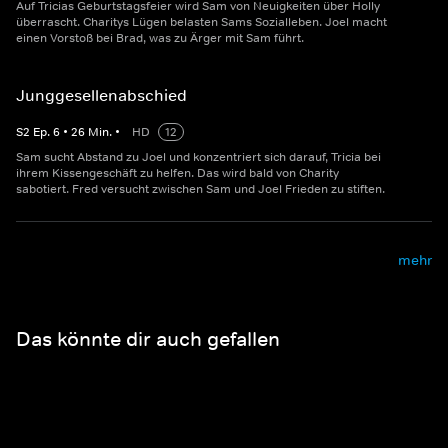
Auf Tricias Geburtstagsfeier wird Sam von Neuigkeiten über Holly
überrascht. Charitys Lügen belasten Sams Sozialleben. Joel macht
einen Vorstoß bei Brad, was zu Ärger mit Sam führt.
Junggesellenabschied
S
2
Ep.
6
•
26
Min.
•
HD
12
Sam sucht Abstand zu Joel und konzentriert sich darauf, Tricia bei
ihrem Kissengeschäft zu helfen. Das wird bald von Charity
sabotiert. Fred versucht zwischen Sam und Joel Frieden zu stiften.
mehr
Das könnte dir auch gefallen