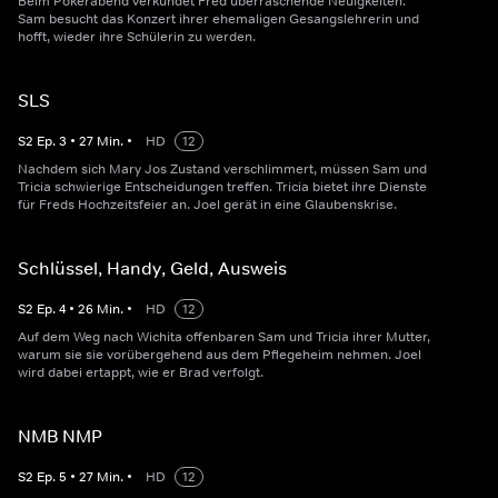
Beim Pokerabend verkündet Fred überraschende Neuigkeiten.
Sam besucht das Konzert ihrer ehemaligen Gesangslehrerin und
hofft, wieder ihre Schülerin zu werden.
SLS
S
2
Ep.
3
•
27
Min.
•
HD
12
Nachdem sich Mary Jos Zustand verschlimmert, müssen Sam und
Tricia schwierige Entscheidungen treffen. Tricia bietet ihre Dienste
für Freds Hochzeitsfeier an. Joel gerät in eine Glaubenskrise.
Schlüssel, Handy, Geld, Ausweis
S
2
Ep.
4
•
26
Min.
•
HD
12
Auf dem Weg nach Wichita offenbaren Sam und Tricia ihrer Mutter,
warum sie sie vorübergehend aus dem Pflegeheim nehmen. Joel
wird dabei ertappt, wie er Brad verfolgt.
NMB NMP
S
2
Ep.
5
•
27
Min.
•
HD
12