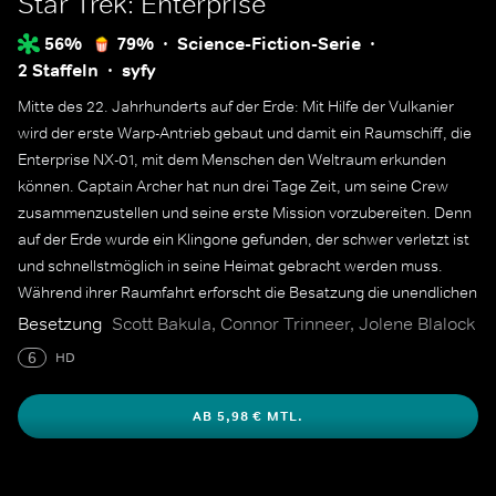
Star Trek: Enterprise
56%
79%
Science-Fiction-Serie
2 Staffeln
syfy
Mitte des 22. Jahrhunderts auf der Erde: Mit Hilfe der Vulkanier
wird der erste Warp-Antrieb gebaut und damit ein Raumschiff, die
Enterprise NX-01, mit dem Menschen den Weltraum erkunden
können. Captain Archer hat nun drei Tage Zeit, um seine Crew
zusammenzustellen und seine erste Mission vorzubereiten. Denn
auf der Erde wurde ein Klingone gefunden, der schwer verletzt ist
und schnellstmöglich in seine Heimat gebracht werden muss.
Während ihrer Raumfahrt erforscht die Besatzung die unendlichen
Weiten des Weltalls und ebnet den Weg für einen interstellaren
Besetzung
Scott Bakula, Connor Trinneer, Jolene Blalock
Völkerbund. Dabei stehen dem Captain sein Hund Porthos, die
6
HD
vulkanische Wissenschaftsoffizierin T'Pol, der Chefingenieur Trip
sowie der medizinische Offizier Dr. Phlox zur Seite.
AB 5,98 € MTL.