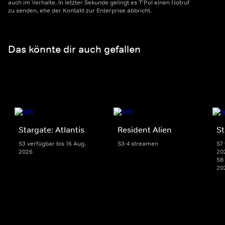
auch im Verhalte. In letzter Sekunde gelingt es T'Pol einen Notruf
zu senden, ehe der Kontakt zur Enterprise abbricht.
Das könnte dir auch gefallen
Stargate: Atlantis
Resident Alien
St
S3 verfügbar bis 16 Aug.
S3-4 streamen
S7 
2026
20
S8 
20