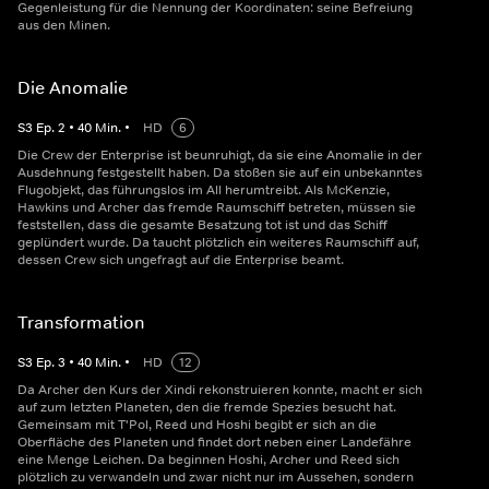
Gegenleistung für die Nennung der Koordinaten: seine Befreiung
aus den Minen.
Die Anomalie
S
3
Ep.
2
•
40
Min.
•
HD
6
Die Crew der Enterprise ist beunruhigt, da sie eine Anomalie in der
Ausdehnung festgestellt haben. Da stoßen sie auf ein unbekanntes
Flugobjekt, das führungslos im All herumtreibt. Als McKenzie,
Hawkins und Archer das fremde Raumschiff betreten, müssen sie
feststellen, dass die gesamte Besatzung tot ist und das Schiff
geplündert wurde. Da taucht plötzlich ein weiteres Raumschiff auf,
dessen Crew sich ungefragt auf die Enterprise beamt.
Transformation
S
3
Ep.
3
•
40
Min.
•
HD
12
Da Archer den Kurs der Xindi rekonstruieren konnte, macht er sich
auf zum letzten Planeten, den die fremde Spezies besucht hat.
Gemeinsam mit T'Pol, Reed und Hoshi begibt er sich an die
Oberfläche des Planeten und findet dort neben einer Landefähre
eine Menge Leichen. Da beginnen Hoshi, Archer und Reed sich
plötzlich zu verwandeln und zwar nicht nur im Aussehen, sondern