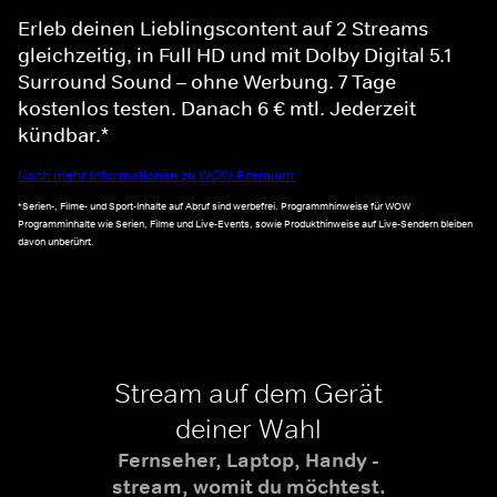
Erleb deinen Lieblingscontent auf 2 Streams
gleichzeitig, in Full HD und mit Dolby Digital 5.1
Surround Sound – ohne Werbung. 7 Tage
kostenlos testen. Danach 6 € mtl. Jederzeit
kündbar.*
Noch mehr Informationen zu WOW Premium
*Serien-, Filme- und Sport-Inhalte auf Abruf sind werbefrei. Programmhinweise für WOW
Programminhalte wie Serien, Filme und Live-Events, sowie Produkthinweise auf Live-Sendern bleiben
davon unberührt.
Stream auf dem Gerät
deiner Wahl
Fernseher, Laptop, Handy -
stream, womit du möchtest.