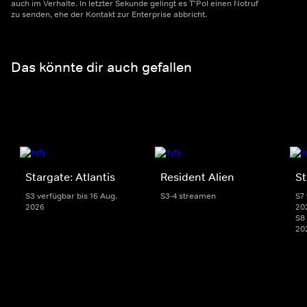
auch im Verhalte. In letzter Sekunde gelingt es T'Pol einen Notruf
zu senden, ehe der Kontakt zur Enterprise abbricht.
Das könnte dir auch gefallen
Stargate: Atlantis
Resident Alien
St
S3 verfügbar bis 16 Aug.
S3-4 streamen
S7 
2026
20
S8 
20