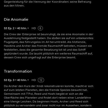
Gegenleistung für die Nennung der Koordinaten: seine Befreiung
aus den Minen.
Die Anomalie
S
3
Ep.
2
•
40
Min.
•
HD
6
Die Crew der Enterprise ist beunruhigt, da sie eine Anomalie in der
Ausdehnung festgestellt haben. Da stoßen sie auf ein unbekanntes
Flugobjekt, das führungslos im All herumtreibt. Als McKenzie,
Hawkins und Archer das fremde Raumschiff betreten, müssen sie
feststellen, dass die gesamte Besatzung tot ist und das Schiff
geplündert wurde. Da taucht plötzlich ein weiteres Raumschiff auf,
dessen Crew sich ungefragt auf die Enterprise beamt.
Transformation
S
3
Ep.
3
•
40
Min.
•
HD
12
Da Archer den Kurs der Xindi rekonstruieren konnte, macht er sich
auf zum letzten Planeten, den die fremde Spezies besucht hat.
Gemeinsam mit T'Pol, Reed und Hoshi begibt er sich an die
Oberfläche des Planeten und findet dort neben einer Landefähre
eine Menge Leichen. Da beginnen Hoshi, Archer und Reed sich
plötzlich zu verwandeln und zwar nicht nur im Aussehen, sondern