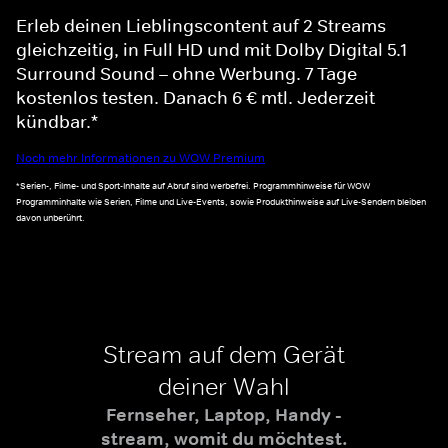
Erleb deinen Lieblingscontent auf 2 Streams
gleichzeitig, in Full HD und mit Dolby Digital 5.1
Surround Sound – ohne Werbung. 7 Tage
kostenlos testen. Danach 6 € mtl. Jederzeit
kündbar.*
Noch mehr Informationen zu WOW Premium
*Serien-, Filme- und Sport-Inhalte auf Abruf sind werbefrei. Programmhinweise für WOW
Programminhalte wie Serien, Filme und Live-Events, sowie Produkthinweise auf Live-Sendern bleiben
davon unberührt.
Stream auf dem Gerät
deiner Wahl
Fernseher, Laptop, Handy -
stream, womit du möchtest.