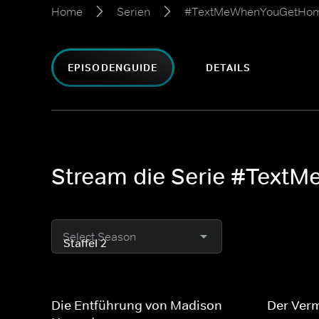
Home
Serien
#TextMeWhenYouGetHo
EPISODENGUIDE
DETAILS
Stream die Serie #Tex
Select Season
Die Entführung von Madison
Der Verm