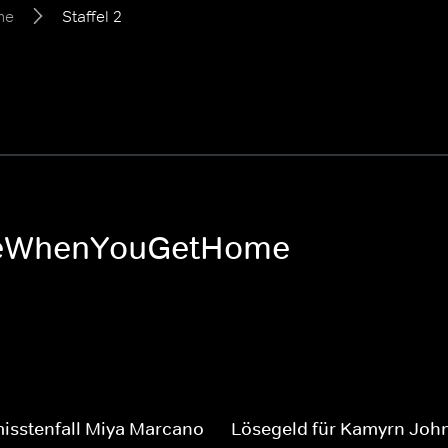
me
Staffel 2
tMeWhenYouGetHome
isstenfall Miya Marcano
Lösegeld für Kamyrn Joh