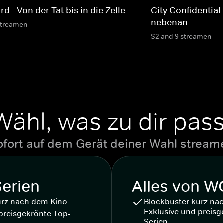
d - Von der Tat bis in die Zelle
City Confidential
nebenan
streamen
S2 and 9 streamen
Wähl, was zu dir pass
ofort auf dem Gerät deiner Wahl stream
Serien
Alles von 
urz nach dem Kino
Blockbuster kurz na
Exklusive und preisg
preisgekrönte Top-
Serien.