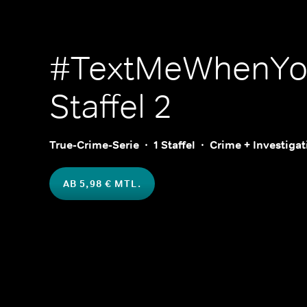
#TextMeWhenY
Staffel 2
True-Crime-Serie
1 Staffel
Crime + Investigat
AB 5,98 € MTL.