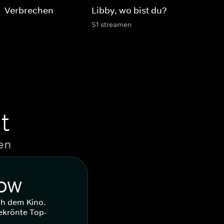
 - Verbrechen
Libby, wo bist du?
S1 streamen
t
en
WOW
ch dem Kino.
ekrönte Top-