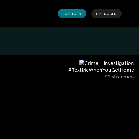
LOSLEGEN
EINLOGGEN
#TextMeWhenYouGetHome
S2 streamen