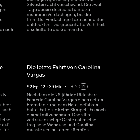
,
Silvesternacht verschwand. Die zwölf
gen
Tage dauernde Suche führte zu
mehreren Verdächtigen, bis die
nd
Ermittler verdächtige Textnachrichten
entdeckten. Die grauenhafte Wahrheit
e nach
erschütterte die Gemeinde.
e
Die letzte Fahrt von Carolina
Vargas
S
2
Ep.
12
•
39
Min.
•
HD
12
olly
Nachdem die 26-jährige Rideshare-
Fahrerin Carolina Vargas einen netten
 ihrer
Fremden zu seinem Hotel gefahren
m nach
hatte, hatte sie keine Skrupel, ihn noch
e
einmal mitzunehmen. Doch ihre
Reihe
vertrauensselige Geste nahm eine
 auf,
tragische Wendung und Carolina
, für
musste um ihr Leben kämpfen.