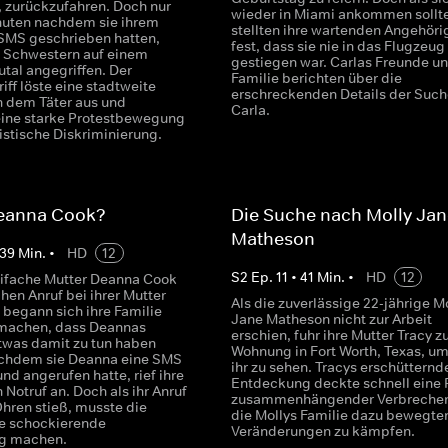
, zurückzufahren. Doch nur
wieder in Miami ankommen sollte
uten nachdem sie ihrem
stellten ihre wartenden Angehöri
 SMS geschrieben hatten,
fest, dass sie nie in das Flugzeug
 Schwestern auf einem
gestiegen war. Carlas Freunde u
tal angegriffen. Der
Familie berichten über die
ff löste eine stadtweite
erschreckenden Details der Such
 dem Täter aus und
Carla.
eine starke Protestbewegung
istische Diskriminierung.
Deanna Cook?
Die Suche nach Molly Jan
Matheson
39
Min.
•
HD
12
S
2
Ep.
11
•
41
Min.
•
HD
12
eifache Mutter Deanna Cook
chen Anruf bei ihrer Mutter
Als die zuverlässige 22-jährige M
 begann sich ihre Familie
Jane Matheson nicht zur Arbeit
 machen, dass Deannas
erschien, fuhr ihre Mutter Tracy zu
etwas damit zu tun haben
Wohnung in Fort Worth, Texas, u
achdem sie Deanna eine SMS
ihr zu sehen. Tracys erschütternd
nd angerufen hatte, rief ihre
Entdeckung deckte schnell eine 
 Notruf an. Doch als ihr Anruf
zusammenhängender Verbrechen
Ohren stieß, musste die
die Mollys Familie dazu bewegten
ne schockierende
Veränderungen zu kämpfen.
g machen.