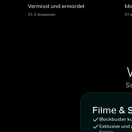
Vermisst und ermordet
Mor
S1-3 streamen
S1 
S
Filme & 
Blockbuster k
Exklusive und 
Serien