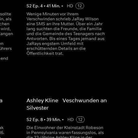
S
2
Ep.
4
•
41
Min.
•
HD
12
sollte
Wenige Minuten vor ihrem
n, als
Verschwinden schrieb JaRay Wilson
schen
eine SMS an ihre Mutter. Über ein Jahr
 wird,
lang suchten die Freunde, die Familie
fangen
und die Gemeinde des Teenagers nach
Antworten. Bis eines Tages jemand aus
en
JaRays engstem Umfeld mit
ührers
erschütternden Details an die
Öffentlichkeit trat.
bend
a
Ashley Kline - Veschwunden an
Silvester
S
2
Ep.
8
•
39
Min.
•
HD
12
ak
Die Einwohner der Kleinstadt Robeson
36.
in Pennsylvania waren fassungslos, als
e
die 23-jährige Ashley Kline in der