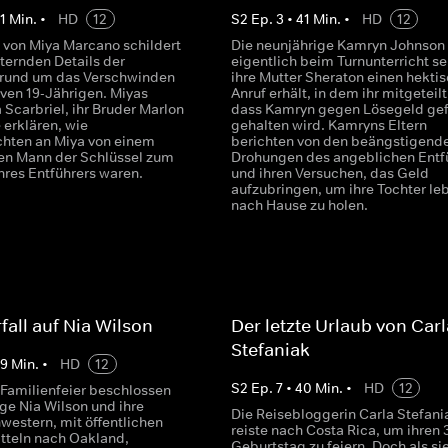
1
Min.
•
HD
12
S
2
Ep.
3
•
41
Min.
•
HD
12
e von Miya Marcano schildert
Die neunjährige Kamryn Johnson 
ternden Details der
eigentlich beim Turnunterricht sei
 rund um das Verschwinden
ihre Mutter Sheraton einen hekti
iven 19-Jährigen. Miyas
Anruf erhält, in dem ihr mitgeteilt
Scarbriel, ihr Bruder Marlon
dass Kamryn gegen Lösegeld ge
 erklären, wie
gehalten wird. Kamryns Eltern
chten an Miya von einem
berichten von den beängstigend
n Mann der Schlüssel zum
Drohungen des angeblichen Entf
hres Entführers waren.
und ihren Versuchen, das Geld
aufzubringen, um ihre Tochter le
nach Hause zu holen.
fall auf Nia Wilson
Der letzte Urlaub von Carl
Stefaniak
39
Min.
•
HD
12
S
2
Ep.
7
•
40
Min.
•
HD
12
 Familienfeier beschlossen
ige Nia Wilson und ihre
Die Reisebloggerin Carla Stefani
western, mit öffentlichen
reiste nach Costa Rica, um ihren 
tteln nach Oakland,
Geburtstag zu feiern. Doch als si