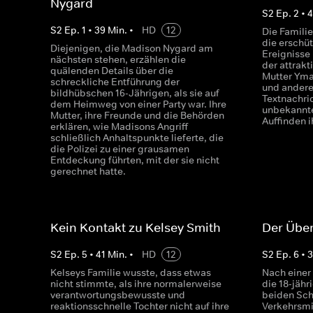
Nygard
S
2
Ep.
2
•
4
S
2
Ep.
1
•
39
Min.
•
HD
12
Die Famili
die erschüt
Diejenigen, die Madison Nygard am
Ereignisse
nächsten stehen, erzählen die
der attrakt
quälenden Details über die
Mutter Yma 
schreckliche Entführung der
und andere
bildhübschen 16-Jährigen, als sie auf
Textnachri
dem Heimweg von einer Party war. Ihre
unbekannte
Mutter, ihre Freunde und die Behörden
Auffinden i
erklären, wie Madisons Angriff
schließlich Anhaltspunkte lieferte, die
die Polizei zu einer grausamen
Entdeckung führten, mit der sie nicht
gerechnet hatte.
Kein Kontakt zu Kelsey Smith
Der Über
S
2
Ep.
5
•
41
Min.
•
HD
12
S
2
Ep.
6
•
Kelseys Familie wusste, dass etwas
Nach einer
nicht stimmte, als ihre normalerweise
die 18-jähr
verantwortungsbewusste und
beiden Sch
reaktionsschnelle Tochter nicht auf ihre
Verkehrsmi