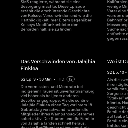
SMS reagierte, während sie eine
Kalifornien
Besorgung machte. Diese Episode
wenige Min
erzählt die erschütternde Geschichte
Vater eine
von Kelseys Verschwinden und wie die
wurden die
Hartnäckigkeit ihrer Eltern gegenüber
Bahnhof bru
Kelseys Mobilfunkanbieter den
Messerangri
Behörden half, sie zu finden
Suche nach
entfachte 
gegen rass
Das Verschwinden von Jalajhia
Wo ist 
Finklea
S
2
Ep.
10
•
S
2
Ep.
9
•
38
Min.
•
HD
12
Als die zw
ihren tägli
Die Vermissten- und Mordrate bei
versäumte,
indigenen Frauen ist unverhältnismäßig
Sorgen zu
viel höher als bei jeder anderen
"Stalker" 
Bevölkerungsgruppe. Als die schöne
könnte. N
Jalajhia Finklea einen Tag vor ihrem 18.
geschickt u
Geburtstag verschwand, wurden die
Familie den
Mitglieder ihres Wampanoag-Stammes
auf taube 
sofort aktiv. Der Stamm und die Familie
Familie ei
von Jalajhia fanden schnell heraus,
Entdeckun
dass ihr Entführer ihr näher stand, als