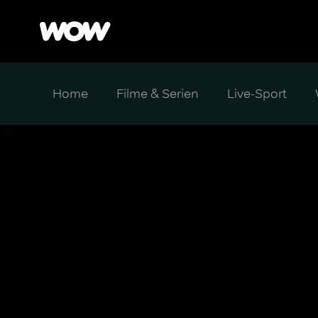
Home
Filme & Serien
Live-Sport