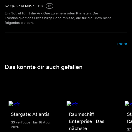
S
2
Ep.
6
•
41
Min.
•
HD
12
Ein Notruf führt die Ark One zu einem öden Planeten. Die
Trostlosigkeit des Ortes birgt Geheimnisse, die für die Crew nicht
folgenlos bleiben.
mehr
Das könnte dir auch gefallen
Stargate: Atlantis
Raumschiff
St
Enterprise - Das
Ra
S3 verfügbar bis 16 Aug.
2026
nächste
S7