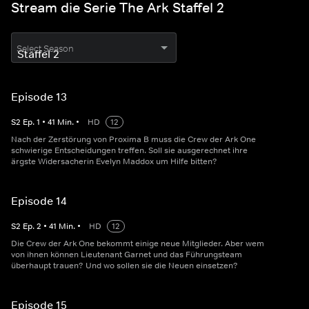
Stream die Serie The Ark Staffel 2
Select Season
Episode 13
S
2
Ep.
1
•
41
Min.
•
HD
12
Nach der Zerstörung von Proxima B muss die Crew der Ark One
schwierige Entscheidungen treffen. Soll sie ausgerechnet ihre
ärgste Widersacherin Evelyn Maddox um Hilfe bitten?
Episode 14
S
2
Ep.
2
•
41
Min.
•
HD
12
Die Crew der Ark One bekommt einige neue Mitglieder. Aber wem
von ihnen können Lieutenant Garnet und das Führungsteam
überhaupt trauen? Und wo sollen sie die Neuen einsetzen?
Episode 15