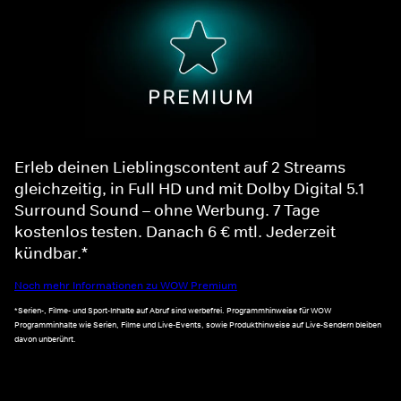
Erleb deinen Lieblingscontent auf 2 Streams
gleichzeitig, in Full HD und mit Dolby Digital 5.1
Surround Sound – ohne Werbung. 7 Tage
kostenlos testen. Danach 6 € mtl. Jederzeit
kündbar.*
Noch mehr Informationen zu WOW Premium
*Serien-, Filme- und Sport-Inhalte auf Abruf sind werbefrei. Programmhinweise für WOW
Programminhalte wie Serien, Filme und Live-Events, sowie Produkthinweise auf Live-Sendern bleiben
davon unberührt.