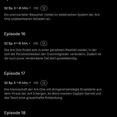
S
2
Ep.
3
•
41
Min.
•
HD
12
Ein unerwarteter Besucher richtet im elektrischen System der Ark
One unabsehbaren Schaden an.
Episode 16
S
2
Ep.
4
•
41
Min.
•
HD
12
Die Ark One findet sich in einer parallelen Realität wieder, in der
sich die Persönlichkeiten der Crewmitglieder verändern. Zudem ist
die kurz zuvor verstorbene Cat dort quicklebendig.
Episode 17
S
2
Ep.
5
•
41
Min.
•
HD
12
Die Mannschaft der Ark One will dringend benötigte Ersatzteile aus
dem Wrack der Ark 3 bergen. An Bord machen Captain Garnet und
das Team eine grauenhafte Entdeckung.
Episode 18