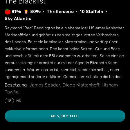
The Blacklist
91%
80%
Thrillerserie
10 Staffeln
Sky Atlantic
Raymond "Red" Reddington ist ein ehemaliger US-amerikanischer
Marineoffizier und gehört zu den meist gesuchten Verbrechern
des Landes. Er ist ein kriminelles Mastermind und verfügt über
exklusive Informationen. Red kennt beide Seiten - Gut und Böse -
und beschließt, mit dem FBI zusammen zu arbeiten. Seine einzige
Voraussetzung: er arbeitet nur mit der Agentin Elizabeth Keen
zusammen. Warum das so ist, kann sich weder sie selbst, noch
irgendjemand anderer erklären. Gemeinsam schalten die beiden,
der persönlichen "Blacklist" Reds entsprechend, einen Terroristen
Besetzung
James Spader, Diego Klattenhoff, Hisham
nach dem anderen aus.
Tawfiq
18
HD
AB 5,98 € MTL.