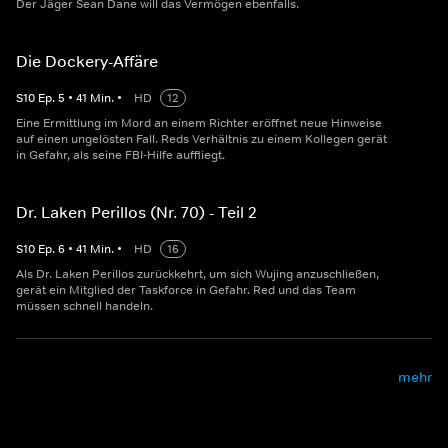
Der Jäger Sean Dane will das Vermögen ebenfalls.
Die Dockery-Affäre
S
10
Ep.
5
•
41
Min.
•
HD
12
Eine Ermittlung im Mord an einem Richter eröffnet neue Hinweise
auf einen ungelösten Fall. Reds Verhältnis zu einem Kollegen gerät
in Gefahr, als seine FBI-Hilfe auffliegt.
Dr. Laken Perillos (Nr. 70) - Teil 2
S
10
Ep.
6
•
41
Min.
•
HD
16
Als Dr. Laken Perillos zurückkehrt, um sich Wujing anzuschließen,
gerät ein Mitglied der Taskforce in Gefahr. Red und das Team
müssen schnell handeln.
mehr