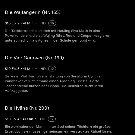
Die Walfängerin (Nr. 165)
S
10
Ep.
2
•
41
Min.
•
HD
16
Die Taskforce schleust sich mit Neuling Siya Malik in eine
Pokerrunde ein, die zu Wujing führt. Red und Cooper reagieren
unterschiedlich, als Agnes in der Schule gemobbt wird.
Die Vier Ganoven (Nr. 199)
S
10
Ep.
3
•
41
Min.
•
HD
12
Bei einer Wahlkampfveranstaltung von Senatorin Cynthia
Panabaker verübt jemand einen Anschlag. Spezialisierte
Taschendiebe nutzen das Chaos. Die Taskforce sucht ihren
Auftraggeber.
Die Hyäne (Nr. 200)
S
10
Ep.
4
•
41
Min.
•
HD
12
Ein wohlhabender Mann hinterlässt seinen Töchtern ein großes
Erbe, doch sie müssen gemeinsam ein verstecktes Rätsel lösen.