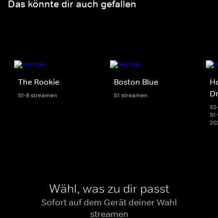
Das könnte dir auch gefallen
The Rookie
Boston Blue
Ho
D
S1-8 streamen
S1 streamen
S2
S1 
20
Wähl, was zu dir passt
Sofort auf dem Gerät deiner Wahl
streamen