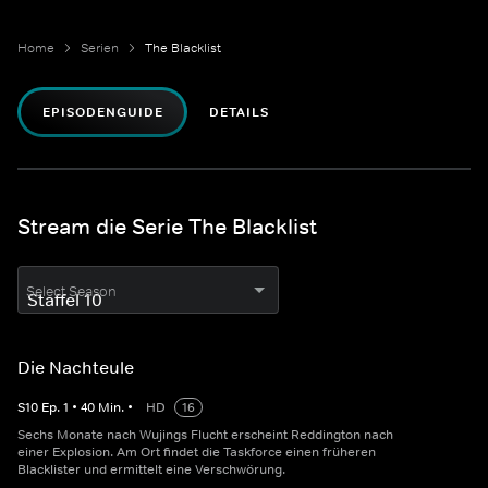
Home
Serien
The Blacklist
EPISODENGUIDE
DETAILS
Stream die Serie The Blacklist
Select Season
Die Nachteule
S
10
Ep.
1
•
40
Min.
•
HD
16
Sechs Monate nach Wujings Flucht erscheint Reddington nach
einer Explosion. Am Ort findet die Taskforce einen früheren
Blacklister und ermittelt eine Verschwörung.