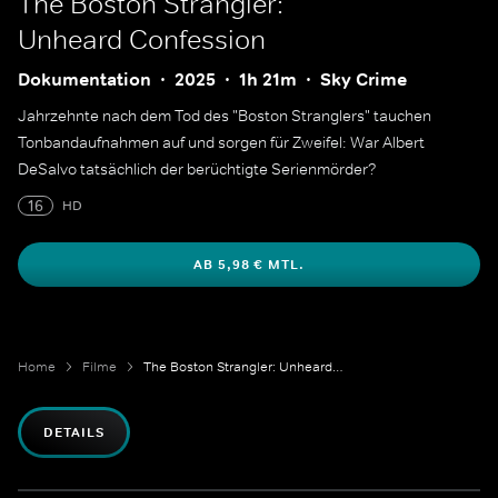
The Boston Strangler:
Unheard Confession
Dokumentation
2025
1h 21m
Sky Crime
Jahrzehnte nach dem Tod des "Boston Stranglers" tauchen
Tonbandaufnahmen auf und sorgen für Zweifel: War Albert
DeSalvo tatsächlich der berüchtigte Serienmörder?
16
HD
AB 5,98 € MTL.
Home
Filme
The Boston Strangler: Unheard Confession
DETAILS