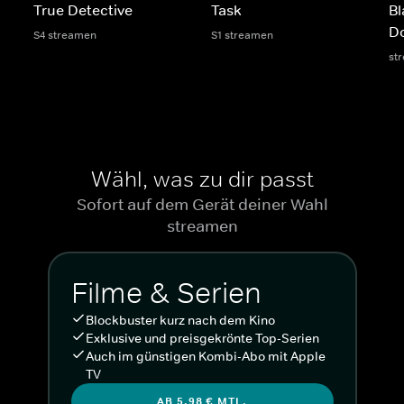
True Detective
Task
Bl
Do
S4 streamen
S1 streamen
st
Wähl, was zu dir passt
Sofort auf dem Gerät deiner Wahl
streamen
Filme & Serien
Blockbuster kurz nach dem Kino
Exklusive und preisgekrönte Top-Serien
Auch im günstigen Kombi-Abo mit Apple
TV
AB 5,98 € MTL.