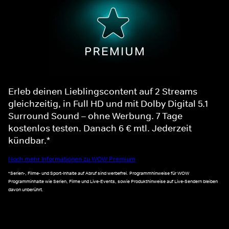
Erleb deinen Lieblingscontent auf 2 Streams
gleichzeitig, in Full HD und mit Dolby Digital 5.1
Surround Sound – ohne Werbung. 7 Tage
kostenlos testen. Danach 6 € mtl. Jederzeit
kündbar.*
Noch mehr Informationen zu WOW Premium
*Serien-, Filme- und Sport-Inhalte auf Abruf sind werbefrei. Programmhinweise für WOW
Programminhalte wie Serien, Filme und Live-Events, sowie Produkthinweise auf Live-Sendern bleiben
davon unberührt.