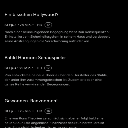
Ein bisschen Hollywood?
S
1
Ep.
3
•
28
Min.
•
HD
12
Nach einer beunruhigenden Begegnung zieht Ron Konsequenzen:
Er installiert ein Sicherheitssystem in seinem Haus und verdoppelt
seine Anstrengungen die Verschwörung aufzudecken.
Bahld Harmon: Schauspieler
S
1
Ep.
4
•
29
Min.
•
HD
12
Ron entwickelt eine neue Theorie über den Hersteller des Stuhls,
der unter ihm zusammengebrochen ist. Zudem erlebt er eine
ganze Reihe verwirrender Begegnungen.
Gewonnen. Ranzoomen!
S
1
Ep.
5
•
25
Min.
•
HD
16
Eine von Rons Theorien zerschlägt sich, aber er folgt bald einer
neuen Spur. Der angebliche Finanzchef des Stuhlherstellers ist
allerdings nicht derjenige, der er zu sein scheint.