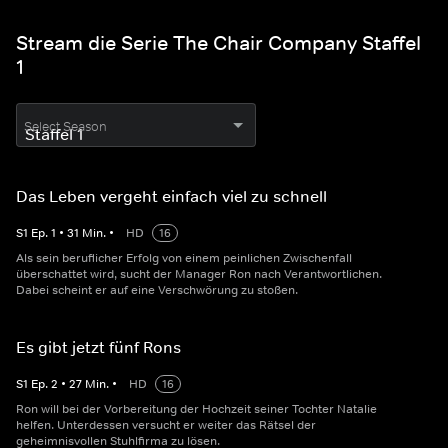
Stream die Serie The Chair Company Staffel
1
Select Season
Das Leben vergeht einfach viel zu schnell
S
1
Ep.
1
•
31
Min.
•
HD
16
Als sein beruflicher Erfolg von einem peinlichen Zwischenfall
überschattet wird, sucht der Manager Ron nach Verantwortlichen.
Dabei scheint er auf eine Verschwörung zu stoßen.
Es gibt jetzt fünf Rons
S
1
Ep.
2
•
27
Min.
•
HD
16
Ron will bei der Vorbereitung der Hochzeit seiner Tochter Natalie
helfen. Unterdessen versucht er weiter das Rätsel der
geheimnisvollen Stuhlfirma zu lösen.