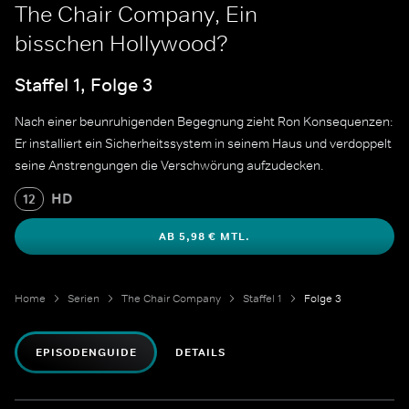
The Chair Company, Ein
bisschen Hollywood?
Staffel 1, Folge 3
Nach einer beunruhigenden Begegnung zieht Ron Konsequenzen:
Er installiert ein Sicherheitssystem in seinem Haus und verdoppelt
seine Anstrengungen die Verschwörung aufzudecken.
HD
12
AB 5,98 € MTL.
Home
Serien
The Chair Company
Staffel 1
Folge 3
EPISODENGUIDE
DETAILS