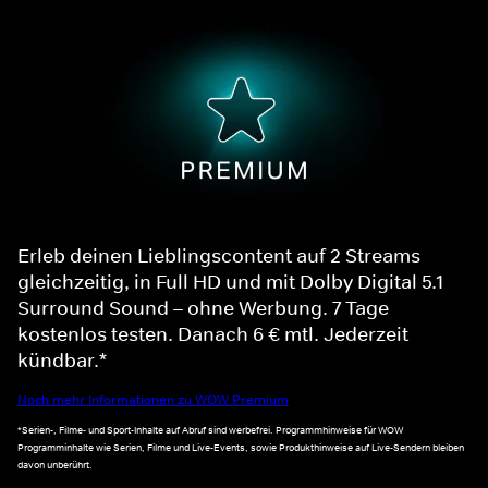
Erleb deinen Lieblingscontent auf 2 Streams
gleichzeitig, in Full HD und mit Dolby Digital 5.1
Surround Sound – ohne Werbung. 7 Tage
kostenlos testen. Danach 6 € mtl. Jederzeit
kündbar.*
Noch mehr Informationen zu WOW Premium
*Serien-, Filme- und Sport-Inhalte auf Abruf sind werbefrei. Programmhinweise für WOW
Programminhalte wie Serien, Filme und Live-Events, sowie Produkthinweise auf Live-Sendern bleiben
davon unberührt.