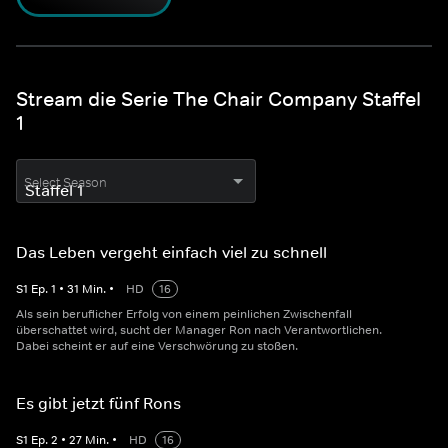
Stream die Serie The Chair Company Staffel
1
Select Season
Das Leben vergeht einfach viel zu schnell
S
1
Ep.
1
•
31
Min.
•
HD
16
Als sein beruflicher Erfolg von einem peinlichen Zwischenfall
überschattet wird, sucht der Manager Ron nach Verantwortlichen.
Dabei scheint er auf eine Verschwörung zu stoßen.
Es gibt jetzt fünf Rons
S
1
Ep.
2
•
27
Min.
•
HD
16