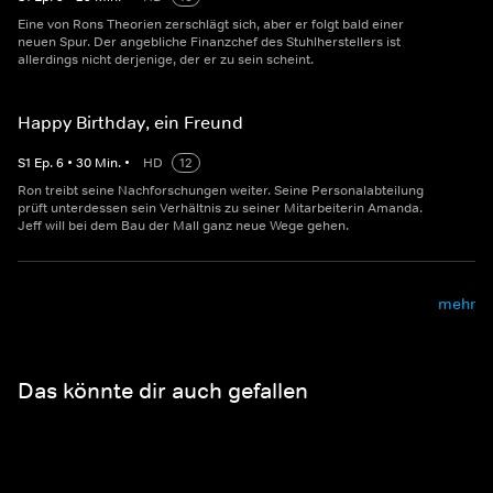
Eine von Rons Theorien zerschlägt sich, aber er folgt bald einer
neuen Spur. Der angebliche Finanzchef des Stuhlherstellers ist
allerdings nicht derjenige, der er zu sein scheint.
Happy Birthday, ein Freund
S
1
Ep.
6
•
30
Min.
•
HD
12
Ron treibt seine Nachforschungen weiter. Seine Personalabteilung
prüft unterdessen sein Verhältnis zu seiner Mitarbeiterin Amanda.
Jeff will bei dem Bau der Mall ganz neue Wege gehen.
mehr
Das könnte dir auch gefallen