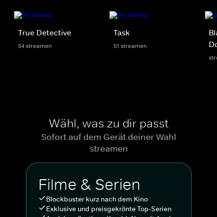
True Detective
Task
Bl
Do
S4 streamen
S1 streamen
st
Wähl, was zu dir passt
Sofort auf dem Gerät deiner Wahl
streamen
Filme & Serien
Blockbuster kurz nach dem Kino
Exklusive und preisgekrönte Top-Serien