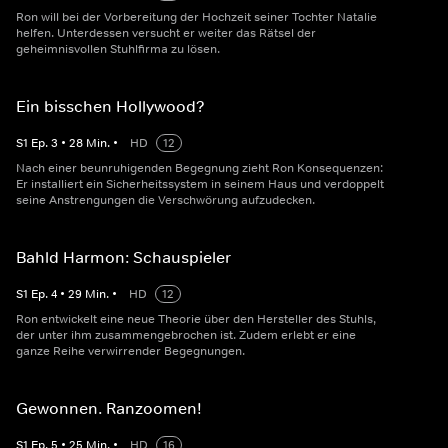
Ron will bei der Vorbereitung der Hochzeit seiner Tochter Natalie
helfen. Unterdessen versucht er weiter das Rätsel der
geheimnisvollen Stuhlfirma zu lösen.
Ein bisschen Hollywood?
S
1
Ep.
3
•
28
Min.
•
HD
12
Nach einer beunruhigenden Begegnung zieht Ron Konsequenzen:
Er installiert ein Sicherheitssystem in seinem Haus und verdoppelt
seine Anstrengungen die Verschwörung aufzudecken.
Bahld Harmon: Schauspieler
S
1
Ep.
4
•
29
Min.
•
HD
12
Ron entwickelt eine neue Theorie über den Hersteller des Stuhls,
der unter ihm zusammengebrochen ist. Zudem erlebt er eine
ganze Reihe verwirrender Begegnungen.
Gewonnen. Ranzoomen!
S
1
Ep.
5
•
25
Min.
•
HD
16