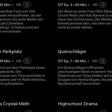
42
Min.
•
HD
12
S
17
Ep.
3
•
40
Min.
•
HD
12
ives Bob Ford und Tom
Der Mord an einer Frau führt Dete
ssen herausfinden, ob der
Chuck Ward und Rob Barrere zu 
eniorin mit einer Reihe von
Haus des Schreckens. Der Mörde
East Cleveland
könnte jemand sein, von dem sie 
ngt. In Dallas wird ein
nicht erwartet hätten.
er erschossen.
r Parkplatz
Querschläger
39
Min.
•
HD
12
S
17
Ep.
7
•
40
Min.
•
HD
12
ird auf dem Parkplatz eines
Ein Querschläger trifft einen
ebracht. Die
unschuldigen Mann in seinem Hau
sion von Tulsa ermittelt in
Detectives von Tulsa stoßen auf e
szene und im Rotlichtmilieu,
Gruppe von Verdächtigen, die di
d aufzuklären.
Nachbarschaft terrorisiert.
s Crystal Meth
Highschool-Drama