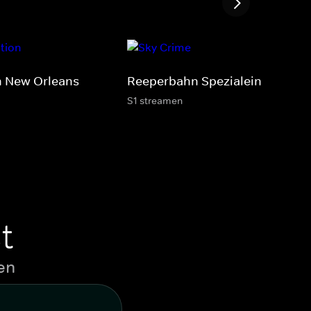
 New Orleans
Reeperbahn Spezialeinheit FD6
S1 streamen
t
en