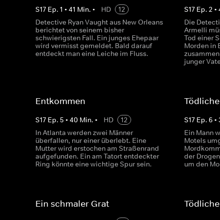
S
17
Ep.
1
•
41
Min.
•
HD
12
S
17
Ep.
2
•
Detective Ryan Vaught aus New Orleans
Die Detect
berichtet von seinem bisher
Armelli mü
schwierigsten Fall. Ein junges Ehepaar
Tod einer S
wird vermisst gemeldet. Bald darauf
Morden in 
entdeckt man eine Leiche im Fluss.
zusammenhä
junger Vat
Entkommen
Tödliche
S
17
Ep.
5
•
40
Min.
•
HD
12
S
17
Ep.
6
•
In Atlanta werden zwei Männer
Ein Mann w
überfallen, nur einer überlebt. Eine
Motels umg
Mutter wird erstochen am Straßenrand
Mordkommis
aufgefunden. Ein am Tatort entdeckter
der Drogen
Ring könnte eine wichtige Spur sein.
um den Mor
Ein schmaler Grat
Tödliche