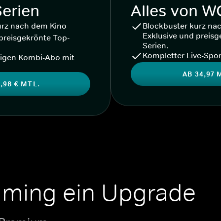
Serien
Alles von 
urz nach dem Kino
Blockbuster kurz na
Exklusive und preisg
preisgekrönte Top-
Serien.
Kompletter Live-Spor
igen Kombi-Abo mit
AB 34,97 
,98 € MTL.
aming ein Upgrade