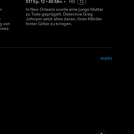
S
17
Ep.
12
•
40
Min.
•
HD
12
r
In New Orleans wurde eine junge Mutter
zu Tode geprügelt. Detective Greg
e
Johnson setzt alles daran, ihren Mörder
g von
hinter Gitter zu bringen.
eines
mehr