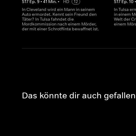
S
17
Ep.
9
•
41
Min.
•
HD
12
S
17
Ep.
10
In Cleveland wird ein Mann in seinem
In Tulsa er
Auto ermordet. Kennt sein Freund den
in einem Mo
Täter? In Tulsa fahndet die
Welt der C
Mordkommission nach einem Mörder,
einem Mörd
der mit einer Schrotflinte bewaffnet ist.
Das könnte dir auch gefallen