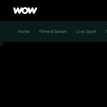
Home
Filme & Serien
Live-Sport