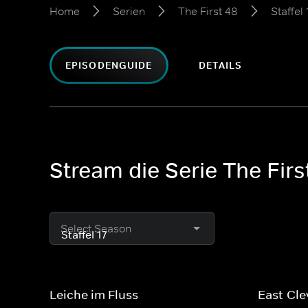
Home
Serien
The First 48
Staffel 
EPISODENGUIDE
DETAILS
Stream die Serie The First
Select Season
Leiche im Fluss
East-Cle