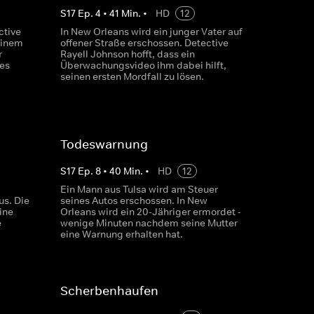
S
17
Ep.
4
•
41
Min.
•
HD
12
ctive
In New Orleans wird ein junger Vater auf
einem
offener Straße erschossen. Detective
r
Rayell Johnson hofft, dass ein
es
Überwachungsvideo ihm dabei hilft,
seinen ersten Mordfall zu lösen.
Todeswarnung
S
17
Ep.
8
•
40
Min.
•
HD
12
Ein Mann aus Tulsa wird am Steuer
s. Die
seines Autos erschossen. In New
ine
Orleans wird ein 20-Jähriger ermordet -
e
wenige Minuten nachdem seine Mutter
eine Warnung erhalten hat.
Scherbenhaufen