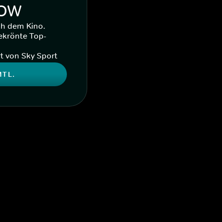
WOW
ch dem Kino.
ekrönte Top-
t von Sky Sport
MTL.