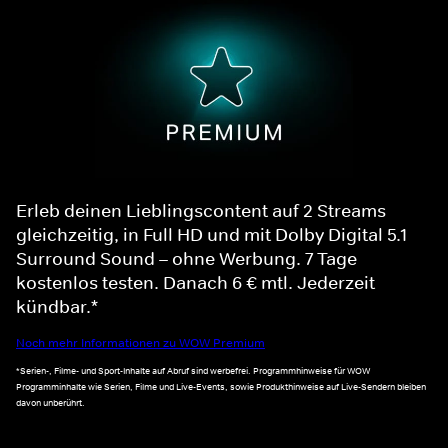
Erleb deinen Lieblingscontent auf 2 Streams
gleichzeitig, in Full HD und mit Dolby Digital 5.1
Surround Sound – ohne Werbung. 7 Tage
kostenlos testen. Danach 6 € mtl. Jederzeit
kündbar.*
Noch mehr Informationen zu WOW Premium
*Serien-, Filme- und Sport-Inhalte auf Abruf sind werbefrei. Programmhinweise für WOW
Programminhalte wie Serien, Filme und Live-Events, sowie Produkthinweise auf Live-Sendern bleiben
davon unberührt.