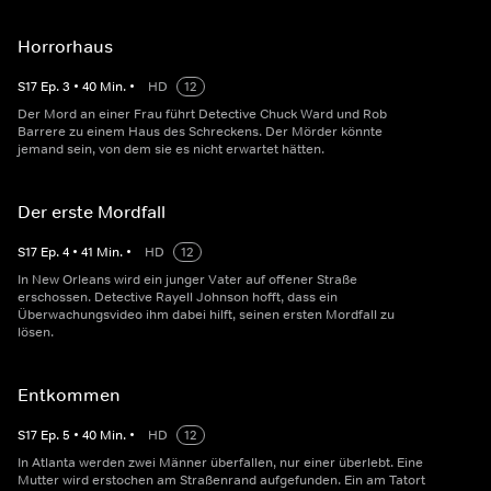
Horrorhaus
S
17
Ep.
3
•
40
Min.
•
HD
12
Der Mord an einer Frau führt Detective Chuck Ward und Rob
Barrere zu einem Haus des Schreckens. Der Mörder könnte
jemand sein, von dem sie es nicht erwartet hätten.
Der erste Mordfall
S
17
Ep.
4
•
41
Min.
•
HD
12
In New Orleans wird ein junger Vater auf offener Straße
erschossen. Detective Rayell Johnson hofft, dass ein
Überwachungsvideo ihm dabei hilft, seinen ersten Mordfall zu
lösen.
Entkommen
S
17
Ep.
5
•
40
Min.
•
HD
12
In Atlanta werden zwei Männer überfallen, nur einer überlebt. Eine
Mutter wird erstochen am Straßenrand aufgefunden. Ein am Tatort