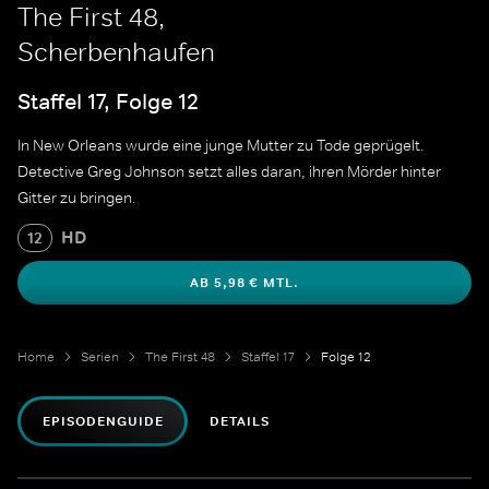
The First 48,
Scherbenhaufen
Staffel 17, Folge 12
In New Orleans wurde eine junge Mutter zu Tode geprügelt.
Detective Greg Johnson setzt alles daran, ihren Mörder hinter
Gitter zu bringen.
HD
12
AB 5,98 € MTL.
Home
Serien
The First 48
Staffel 17
Folge 12
EPISODENGUIDE
DETAILS