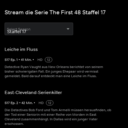
Stream die Serie The First 48 Staffel 17
Select Season
Leiche im Fluss
S
17
Ep.
1
•
41
Min.
•
HD
12
Detective Ryan Vaught aus New Orleans berichtet von seinem
bisher schwierigsten Fall. Ein junges Ehepaar wird vermisst
gemeldet. Bald darauf entdeckt man eine Leiche im Fluss.
East-Cleveland-Serienkiller
S
17
Ep.
2
•
42
Min.
•
HD
12
Die Detectives Bob Ford und Tom Armelli müssen herausfinden, ob
der Tod einer Seniorin mit einer Reihe von Morden in East
Cleveland zusammenhängt. In Dallas wird ein junger Vater
erschossen.