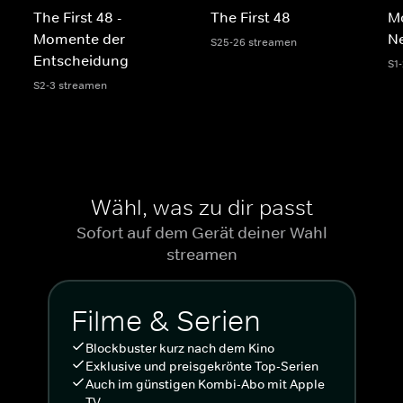
The First 48 -
The First 48
M
Momente der
N
S25-26 streamen
Entscheidung
S1
S2-3 streamen
Wähl, was zu dir passt
Sofort auf dem Gerät deiner Wahl
streamen
Filme & Serien
Blockbuster kurz nach dem Kino
Exklusive und preisgekrönte Top-Serien
Auch im günstigen Kombi-Abo mit Apple
TV