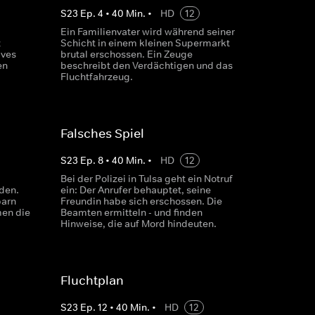
S
23
Ep.
4
•
40
Min.
•
HD
12
Ein Familienvater wird während seiner
z
Schicht in einem kleinen Supermarkt
ives
brutal erschossen. Ein Zeuge
en
beschreibt den Verdächtigen und das
Fluchtfahrzeug.
Falsches Spiel
S
23
Ep.
8
•
40
Min.
•
HD
12
Bei der Polizei in Tulsa geht ein Notruf
den.
ein: Der Anrufer behauptet, seine
barn
Freundin habe sich erschossen. Die
en die
Beamten ermitteln - und finden
Hinweise, die auf Mord hindeuten.
Fluchtplan
S
23
Ep.
12
•
40
Min.
•
HD
12