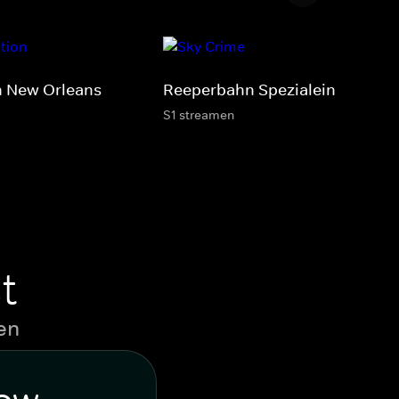
 New Orleans
Reeperbahn Spezialeinheit FD6
S1 streamen
t
en