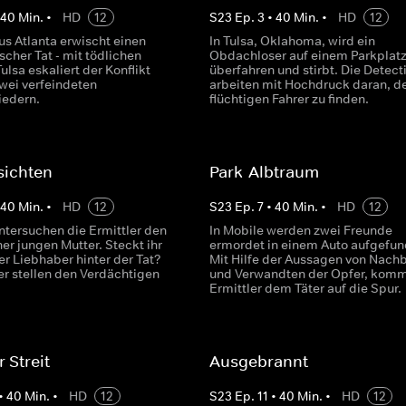
•
40
Min.
•
HD
12
S
23
Ep.
3
•
40
Min.
•
HD
12
us Atlanta erwischt einen
In Tulsa, Oklahoma, wird ein
ischer Tat - mit tödlichen
Obdachloser auf einem Parkplat
Tulsa eskaliert der Konflikt
überfahren und stirbt. Die Detect
wei verfeindeten
arbeiten mit Hochdruck daran, d
iedern.
flüchtigen Fahrer zu finden.
sichten
Park-Albtraum
•
40
Min.
•
HD
12
S
23
Ep.
7
•
40
Min.
•
HD
12
ntersuchen die Ermittler den
In Mobile werden zwei Freunde
er jungen Mutter. Steckt ihr
ermordet in einem Auto aufgefun
er Liebhaber hinter der Tat?
Mit Hilfe der Aussagen von Nach
er stellen den Verdächtigen
und Verwandten der Opfer, komm
Ermittler dem Täter auf die Spur.
 Streit
Ausgebrannt
•
40
Min.
•
HD
12
S
23
Ep.
11
•
40
Min.
•
HD
12