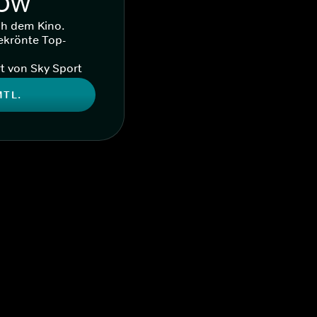
WOW
ch dem Kino.
ekrönte Top-
t von Sky Sport
MTL.