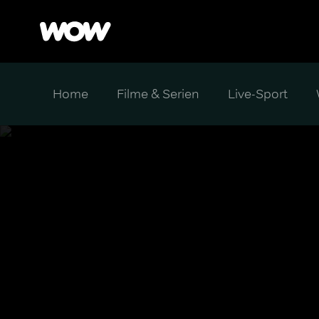
Home
Filme & Serien
Live-Sport