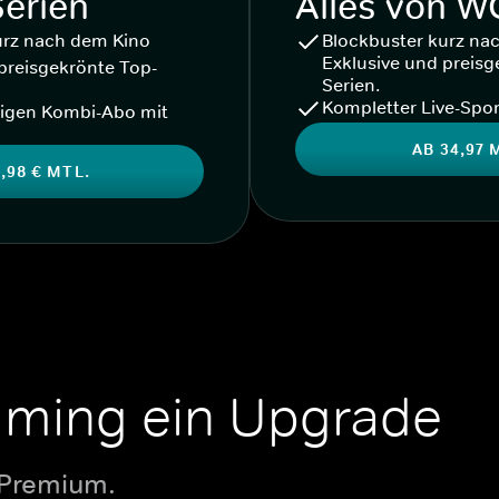
Serien
Alles von 
urz nach dem Kino
Blockbuster kurz na
Exklusive und preisg
preisgekrönte Top-
Serien.
Kompletter Live-Spor
igen Kombi-Abo mit
AB 34,97 
,98 € MTL.
aming ein Upgrade
 Premium.