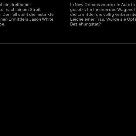
rd ein dreifacher
In New Orleans wurde ein Auto in
ter nach einem Streit
gesetzt: Im Inneren des Wagens 
 Der Fall stellt die Instinkte
die Ermittler die völlig verbrannt
enen Ermittlers Jason White
Leiche einer Frau. Wurde sie Opfe
be.
Beziehungstat?