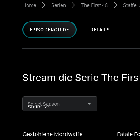
Home
Serien
The First 48
Staffel
EPISODENGUIDE
DETAILS
Stream die Serie The First
Select Season
Gestohlene Mordwaffe
Fatale F