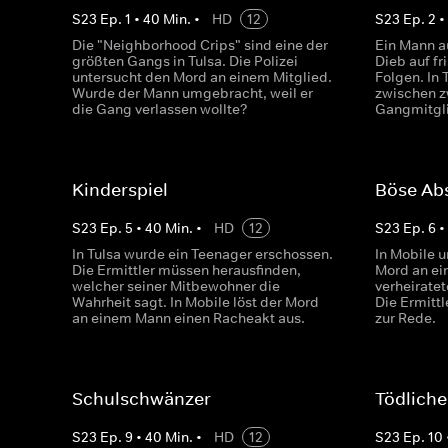
S
23
Ep.
1
•
40
Min.
•
HD
12
S
23
Ep.
2
Die "Neighborhood Crips" sind eine der
Ein Mann a
größten Gangs in Tulsa. Die Polizei
Dieb auf fr
untersucht den Mord an einem Mitglied.
Folgen. In 
Wurde der Mann umgebracht, weil er
zwischen z
die Gang verlassen wollte?
Gangmitgl
Kinderspiel
Böse Ab
S
23
Ep.
5
•
40
Min.
•
HD
12
S
23
Ep.
6
In Tulsa wurde ein Teenager erschossen.
In Mobile u
Die Ermittler müssen herausfinden,
Mord an ein
welcher seiner Mitbewohner die
verheiratet
Wahrheit sagt. In Mobile löst der Mord
Die Ermittl
an einem Mann einen Racheakt aus.
zur Rede.
Schulschwänzer
Tödlicher
S
23
Ep.
9
•
40
Min.
•
HD
12
S
23
Ep.
10