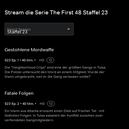
Stream die Serie The First 48 Staffel 23
Select Season
Gestohlene Mordwaffe
S
23
Ep.
1
•
40
Min.
•
HD
12
Die "Neighborhood Crips" sind eine der größten Gangs in Tulsa.
Die Polizei untersucht den Mord an einem Mitglied. Wurde der
Mann umgebracht, weil er die Gang verlassen wollte?
Fatale Folgen
S
23
Ep.
2
•
40
Min.
•
HD
12
Ein Mann aus Atlanta erwischt einen Dieb auf frischer Tat - mit
tödlichen Folgen. In Tulsa eskaliert der Konflikt zwischen zwei
verfeindeten Gangmitgliedern.