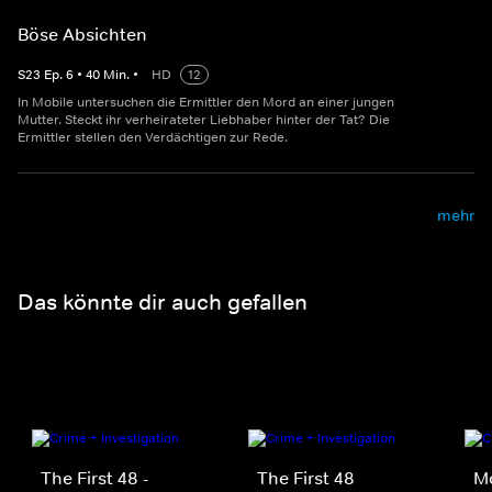
Böse Absichten
S
23
Ep.
6
•
40
Min.
•
HD
12
In Mobile untersuchen die Ermittler den Mord an einer jungen
Mutter. Steckt ihr verheirateter Liebhaber hinter der Tat? Die
Ermittler stellen den Verdächtigen zur Rede.
mehr
Das könnte dir auch gefallen
The First 48 -
The First 48
M