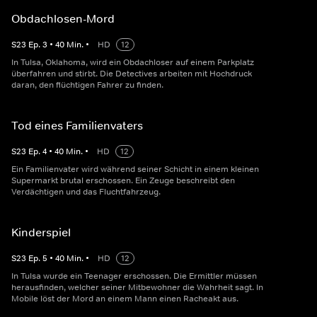
Obdachlosen-Mord
S
23
Ep.
3
•
40
Min.
•
HD
12
In Tulsa, Oklahoma, wird ein Obdachloser auf einem Parkplatz
überfahren und stirbt. Die Detectives arbeiten mit Hochdruck
daran, den flüchtigen Fahrer zu finden.
Tod eines Familienvaters
S
23
Ep.
4
•
40
Min.
•
HD
12
Ein Familienvater wird während seiner Schicht in einem kleinen
Supermarkt brutal erschossen. Ein Zeuge beschreibt den
Verdächtigen und das Fluchtfahrzeug.
Kinderspiel
S
23
Ep.
5
•
40
Min.
•
HD
12
In Tulsa wurde ein Teenager erschossen. Die Ermittler müssen
herausfinden, welcher seiner Mitbewohner die Wahrheit sagt. In
Mobile löst der Mord an einem Mann einen Racheakt aus.