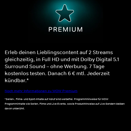
Erleb deinen Lieblingscontent auf 2 Streams
gleichzeitig, in Full HD und mit Dolby Digital 5.1
Surround Sound – ohne Werbung. 7 Tage
kostenlos testen. Danach 6 € mtl. Jederzeit
kündbar.*
Noch mehr Informationen zu WOW Premium
*Serien-, Filme- und Sport-Inhalte auf Abruf sind werbefrei. Programmhinweise für WOW
Programminhalte wie Serien, Filme und Live-Events, sowie Produkthinweise auf Live-Sendern bleiben
davon unberührt.