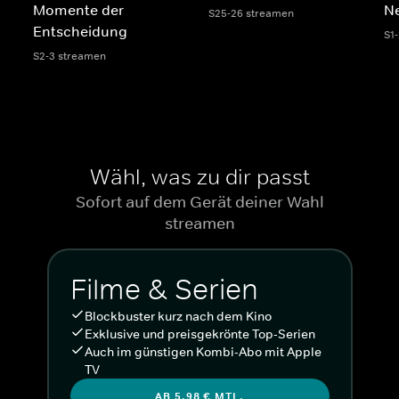
Momente der
N
S25-26 streamen
Entscheidung
S1
S2-3 streamen
Wähl, was zu dir passt
Sofort auf dem Gerät deiner Wahl
streamen
Filme & Serien
Blockbuster kurz nach dem Kino
Exklusive und preisgekrönte Top-Serien
Auch im günstigen Kombi-Abo mit Apple
TV
AB 5,98 € MTL.