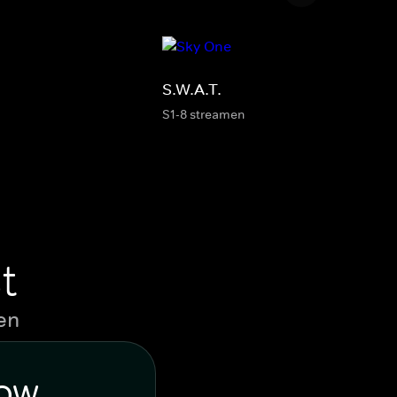
S.W.A.T.
S1-8 streamen
t
en
WOW