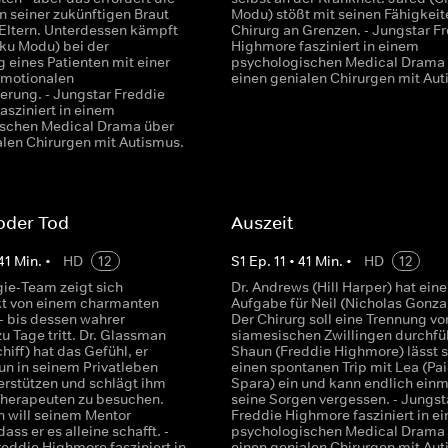
n seiner zukünftigen Braut
Modu) stößt mit seinen Fähigkeit
 Eltern. Unterdessen kämpft
Chirurg an Grenzen. - Jungstar F
ku Modu) bei der
Highmore fasziniert in einem
 eines Patienten mit einer
psychologischen Medical Drama
emotionalen
einen genialen Chirurgen mit Aut
erung. - Jungstar Freddie
asziniert in einem
schen Medical Drama über
alen Chirurgen mit Autismus.
 oder Tod
Auszeit
41
Min.
•
HD
12
S
1
Ep.
11
•
41
Min.
•
HD
12
gie-Team zeigt sich
Dr. Andrews (Hill Harper) hat eine
t von einem charmanten
Aufgabe für Neil (Nicholas Gonza
- bis dessen wahrer
Der Chirurg soll eine Trennung vo
u Tage tritt. Dr. Glassman
siamesischen Zwillingen durchfü
hiff) hat das Gefühl, er
Shaun (Freddie Highmore) lässt s
n in seinem Privatleben
einen spontanen Trip mit Lea (Pa
terstützen und schlägt ihm
Spara) ein und kann endlich einm
 Therapeuten zu besuchen.
seine Sorgen vergessen. - Jungst
 will seinem Mentor
Freddie Highmore fasziniert in e
ass er es alleine schafft. -
psychologischen Medical Drama
reddie Highmore fasziniert in
einen genialen Chirurgen mit Aut