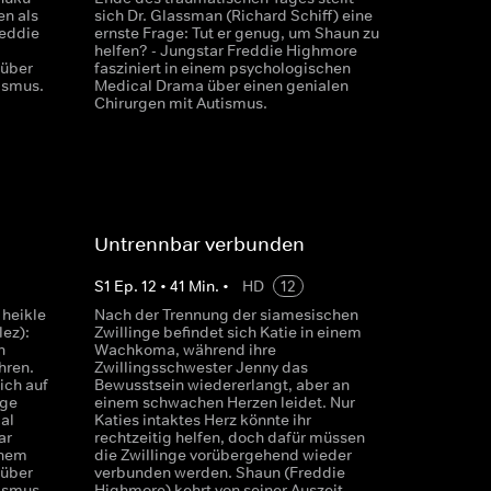
en als
sich Dr. Glassman (Richard Schiff) eine
reddie
ernste Frage: Tut er genug, um Shaun zu
helfen? - Jungstar Freddie Highmore
 über
fasziniert in einem psychologischen
ismus.
Medical Drama über einen genialen
Chirurgen mit Autismus.
Untrennbar verbunden
S
1
Ep.
12
•
41
Min.
•
HD
12
 heikle
Nach der Trennung der siamesischen
lez):
Zwillinge befindet sich Katie in einem
n
Wachkoma, während ihre
hren.
Zwillingsschwester Jenny das
ich auf
Bewusstsein wiedererlangt, aber an
ige
einem schwachen Herzen leidet. Nur
al
Katies intaktes Herz könnte ihr
ar
rechtzeitig helfen, doch dafür müssen
inem
die Zwillinge vorübergehend wieder
 über
verbunden werden. Shaun (Freddie
ismus.
Highmore) kehrt von seiner Auszeit