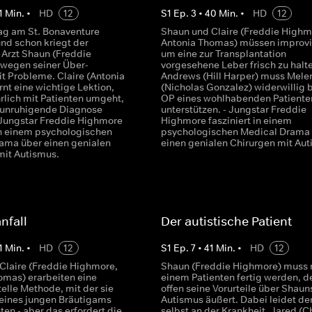
1
Min.
•
HD
12
S
1
Ep.
3
•
40
Min.
•
HD
12
Tag am St. Bonaventure
Shaun und Claire (Freddie Highm
und schon kriegt der
Antonia Thomas) müssen improvi
 Arzt Shaun (Freddie
um eine zur Transplantation
wegen seiner Über-
vorgesehene Leber frisch zu halt
t Probleme. Claire (Antonia
Andrews (Hill Harper) muss Mele
nt eine wichtige Lektion,
(Nicholas Gonzalez) widerwillig b
rlich mit Patienten umgeht,
OP eines wohlhabenden Patiente
eunruhigende Diagnose
unterstützen. - Jungstar Freddie
- Jungstar Freddie Highmore
Highmore fasziniert in einem
 in einem psychologischen
psychologischen Medical Drama
ama über einen genialen
einen genialen Chirurgen mit Aut
mit Autismus.
nfall
Der autistische Patient
1
Min.
•
HD
12
S
1
Ep.
7
•
41
Min.
•
HD
12
Claire (Freddie Highmore,
Shaun (Freddie Highmore) muss 
omas) erarbeiten eine
einem Patienten fertig werden, d
elle Methode, mit der sie
offen seine Vorurteile über Shaun
eines jungen Bräutigams
Autismus äußert. Dabei leidet de
ten - aber das erfordert die
selbst an der Krankheit. Jared (