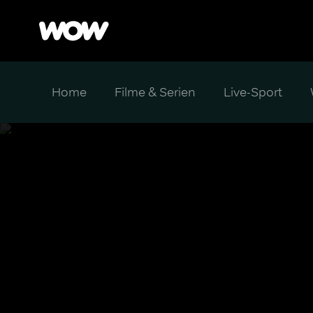
Home
Filme & Serien
Live-Sport