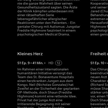
nie die ganze Wahrheit über seinen
Kooperatio
Gesundheitszustand sagten. Die Ärzte
und seiner
der Klinik kämpfen unterdessen mit
Jared (Chu
einer rätselhaften Serie
Behandlung
lebensgefährlicher allergischer
extremen 
Reaktionen unter den Patienten. - Ein
Herausford
genialer Chirurg mit Autismus: Jungstar
Highmore f
Freddie Highmore fasziniert in einem
psychologi
psychologischen Medical Drama.
einen geni
Kleines Herz
Freiheit
S
1
Ep.
9
•
41
Min.
•
HD
12
S
1
Ep.
10
•
Im Rahmen einer internationalen
Das Chirur
humanitären Initiative versorgt das
beeindruck
Team des St. Bonaventure Hospitals
neuen Arzt 
einen herzkranken Jungen aus dem
Charakter z
Kongo. Neil (Nicholas Gonzalez) hat
(Richard Sc
Zweifel an der Sicherheit der geplanten
müsse Shau
OP-Methode, doch Shaun (Freddie
stärker un
Highmore) kommt eine rettende Idee.
vor, einen
Privat hat der junge Arzt eine
Doch Shaun
irritierende Begegnung mit seiner
beweisen, d
Nachbarin. - Jungstar Freddie
Jungstar F