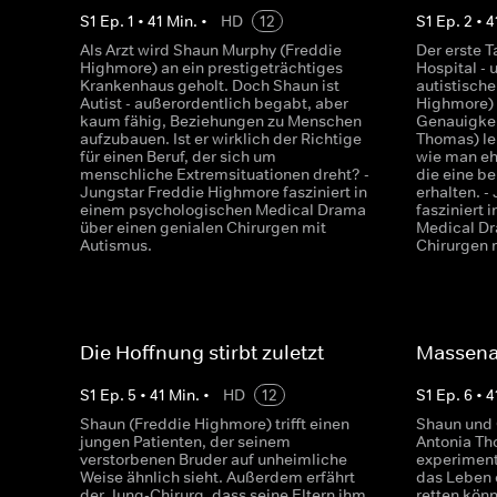
S
1
Ep.
1
•
41
Min.
•
HD
12
S
1
Ep.
2
•
4
Als Arzt wird Shaun Murphy (Freddie
Der erste 
Highmore) an ein prestigeträchtiges
Hospital - 
Krankenhaus geholt. Doch Shaun ist
autistische
Autist - außerordentlich begabt, aber
Highmore) 
kaum fähig, Beziehungen zu Menschen
Genauigkei
aufzubauen. Ist er wirklich der Richtige
Thomas) ler
für einen Beruf, der sich um
wie man eh
menschliche Extremsituationen dreht? -
die eine b
Jungstar Freddie Highmore fasziniert in
erhalten. 
einem psychologischen Medical Drama
fasziniert
über einen genialen Chirurgen mit
Medical Dr
Autismus.
Chirurgen 
Die Hoffnung stirbt zuletzt
Massena
S
1
Ep.
5
•
41
Min.
•
HD
12
S
1
Ep.
6
•
4
Shaun (Freddie Highmore) trifft einen
Shaun und 
jungen Patienten, der seinem
Antonia Th
verstorbenen Bruder auf unheimliche
experiment
Weise ähnlich sieht. Außerdem erfährt
das Leben 
der Jung-Chirurg, dass seine Eltern ihm
retten könn