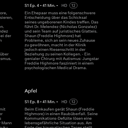
S
1
Ep.
4
•
41
Min.
•
HD
12
ore,
Ein Ehepaar muss eine folgenschwere
sieren,
Entscheidung über das Schicksal
seines ungeborenen Kindes treffen. Das
en.
führt Dr. Melendez (Nicholas Gonzalez)
ndez
und sein Team auf juristisches Glatteis.
ei der
Shaun (Freddie Highmore) hat
n
Probleme, sich an sein neues Zuhause
zu gewöhnen, macht in der Klinik
jedoch einen Riesenschritt in der
 über
Beziehung zu seinen Kollegen. - Ein
ismus.
genialer Chirurg mit Autismus: Jungstar
Freddie Highmore fasziniert in einem
psychologischen Medical Drama.
Apfel
S
1
Ep.
8
•
41
Min.
•
HD
12
mit
Beim Einkaufen gerät Shaun (Freddie
er
Highmore) in einen Raubüberfall. Seine
s
Kommunikations-Defizite lösen eine
r Mann
lebensgefährliche Situation aus. Am
Chuku
Ende des traumatischen Tages stellt