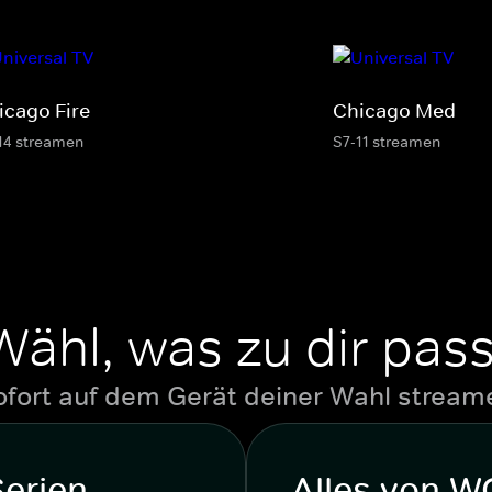
icago Fire
Chicago Med
14 streamen
S7-11 streamen
Wähl, was zu dir pass
ofort auf dem Gerät deiner Wahl stream
Serien
Alles von 