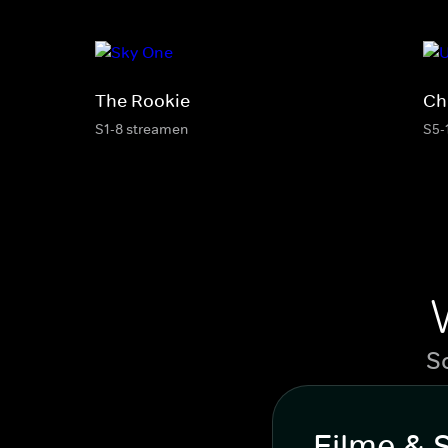
The Rookie
Ch
S1-8 streamen
S5-
S
Filme & 