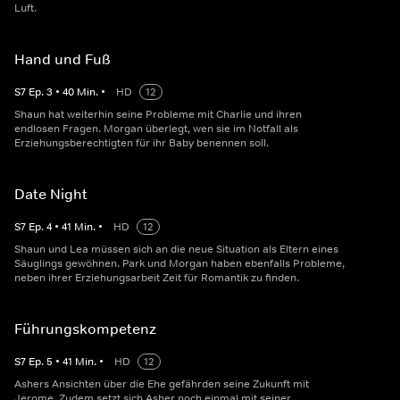
Luft.
Hand und Fuß
S
7
Ep.
3
•
40
Min.
•
HD
12
Shaun hat weiterhin seine Probleme mit Charlie und ihren
endlosen Fragen. Morgan überlegt, wen sie im Notfall als
Erziehungsberechtigten für ihr Baby benennen soll.
Date Night
S
7
Ep.
4
•
41
Min.
•
HD
12
Shaun und Lea müssen sich an die neue Situation als Eltern eines
Säuglings gewöhnen. Park und Morgan haben ebenfalls Probleme,
neben ihrer Erziehungsarbeit Zeit für Romantik zu finden.
Führungskompetenz
S
7
Ep.
5
•
41
Min.
•
HD
12
Ashers Ansichten über die Ehe gefährden seine Zukunft mit
Jerome. Zudem setzt sich Asher noch einmal mit seiner