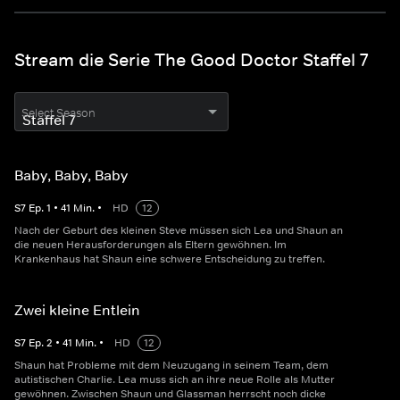
Stream die Serie The Good Doctor Staffel 7
Select Season
Baby, Baby, Baby
S
7
Ep.
1
•
41
Min.
•
HD
12
Nach der Geburt des kleinen Steve müssen sich Lea und Shaun an
die neuen Herausforderungen als Eltern gewöhnen. Im
Krankenhaus hat Shaun eine schwere Entscheidung zu treffen.
Zwei kleine Entlein
S
7
Ep.
2
•
41
Min.
•
HD
12
Shaun hat Probleme mit dem Neuzugang in seinem Team, dem
autistischen Charlie. Lea muss sich an ihre neue Rolle als Mutter
gewöhnen. Zwischen Shaun und Glassman herrscht noch dicke