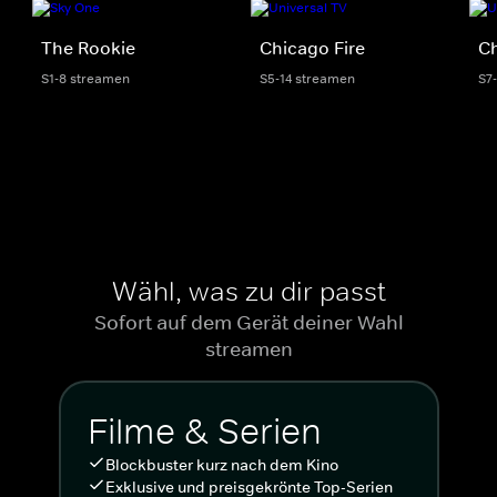
The Rookie
Chicago Fire
C
S1-8 streamen
S5-14 streamen
S7
Wähl, was zu dir passt
Sofort auf dem Gerät deiner Wahl
streamen
Filme & Serien
Blockbuster kurz nach dem Kino
Exklusive und preisgekrönte Top-Serien