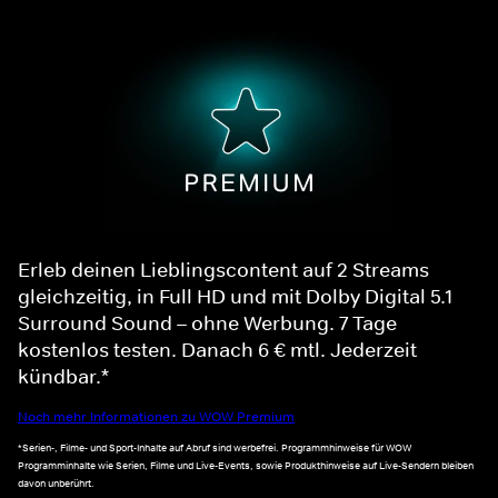
Erleb deinen Lieblingscontent auf 2 Streams
gleichzeitig, in Full HD und mit Dolby Digital 5.1
Surround Sound – ohne Werbung. 7 Tage
kostenlos testen. Danach 6 € mtl. Jederzeit
kündbar.*
Noch mehr Informationen zu WOW Premium
*Serien-, Filme- und Sport-Inhalte auf Abruf sind werbefrei. Programmhinweise für WOW
Programminhalte wie Serien, Filme und Live-Events, sowie Produkthinweise auf Live-Sendern bleiben
davon unberührt.