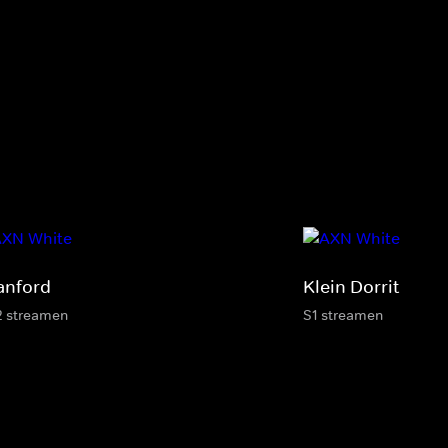
anford
Klein Dorrit
2 streamen
S1 streamen