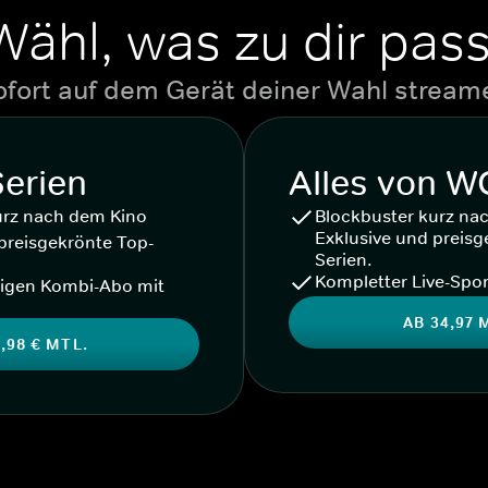
Wähl, was zu dir pass
ofort auf dem Gerät deiner Wahl stream
Serien
Alles von 
urz nach dem Kino
Blockbuster kurz na
Exklusive und preisg
preisgekrönte Top-
Serien.
Kompletter Live-Spor
igen Kombi-Abo mit
AB 34,97 
,98 € MTL.