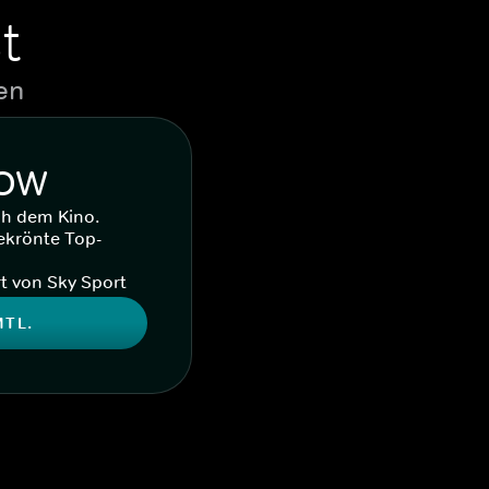
t
en
WOW
ch dem Kino.
ekrönte Top-
t von Sky Sport
MTL.