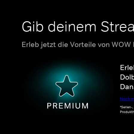
Gib deinem Stre
Erleb jetzt die Vorteile von WOW
Erle
Dolb
Dana
Noch m
*Serien-
Produkth