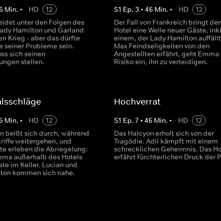
6
Min.
•
HD
12
S
1
Ep.
3
•
46
Min.
•
HD
12
eidet unter den Folgen des
Der Fall von Frankreich bringt de
ady Hamilton und Garland
Hotel eine Welle neuer Gäste, ink
en Krieg - aber das dürfte
einem, der Lady Hamilton auffällt
e seiner Probleme sein.
Max Feindseligkeiten von den
ss sich seinen
Angestellten erfährt, geht Emma
ungen stellen.
Risiko ein, ihn zu verteidigen.
alsschläge
Hochverrat
5
Min.
•
HD
12
S
1
Ep.
7
•
46
Min.
•
HD
12
n beißt sich durch, während
Das Halcyon erholt sich von der
riffe weitergehen, und
Tragödie. Adil kämpft mit einem
te erleben die Abriegelung:
schrecklichen Geheimnis. Das Ho
ma außerhalb des Hotels
erfährt fürchterlichen Druck der P
te im Keller. Lucian und
ton kommen sich nahe.