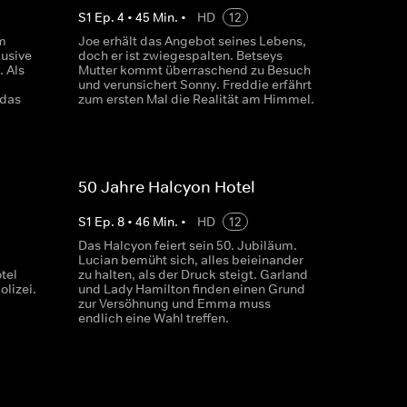
S
1
Ep.
4
•
45
Min.
•
HD
12
m
Joe erhält das Angebot seines Lebens,
lusive
doch er ist zwiegespalten. Betseys
. Als
Mutter kommt überraschend zu Besuch
und verunsichert Sonny. Freddie erfährt
 das
zum ersten Mal die Realität am Himmel.
50 Jahre Halcyon Hotel
S
1
Ep.
8
•
46
Min.
•
HD
12
Das Halcyon feiert sein 50. Jubiläum.
Lucian bemüht sich, alles beieinander
tel
zu halten, als der Druck steigt. Garland
olizei.
und Lady Hamilton finden einen Grund
zur Versöhnung und Emma muss
endlich eine Wahl treffen.