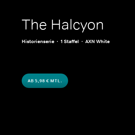
The Halcyon
Historienserie
1 Staffel
AXN White
AB 5,98 € MTL.