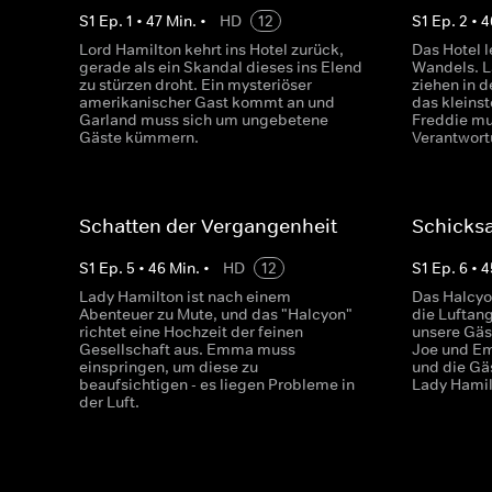
S
1
Ep.
1
•
47
Min.
•
HD
12
S
1
Ep.
2
•
4
Lord Hamilton kehrt ins Hotel zurück,
Das Hotel l
gerade als ein Skandal dieses ins Elend
Wandels. L
zu stürzen droht. Ein mysteriöser
ziehen in d
amerikanischer Gast kommt an und
das kleinst
Garland muss sich um ungebetene
Freddie mu
Gäste kümmern.
Verantwort
Schatten der Vergangenheit
Schicks
S
1
Ep.
5
•
46
Min.
•
HD
12
S
1
Ep.
6
•
4
Lady Hamilton ist nach einem
Das Halcyo
Abenteuer zu Mute, und das "Halcyon"
die Luftang
richtet eine Hochzeit der feinen
unsere Gäs
Gesellschaft aus. Emma muss
Joe und Em
einspringen, um diese zu
und die Gäs
beaufsichtigen - es liegen Probleme in
Lady Hamil
der Luft.