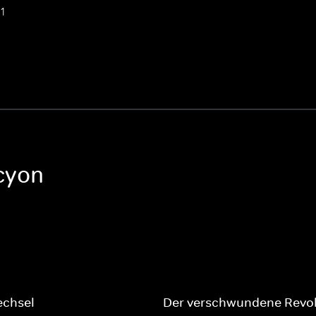
 1
cyon
chsel
Der verschwundene Revol