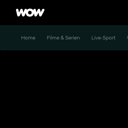
Home
Filme & Serien
Live-Sport