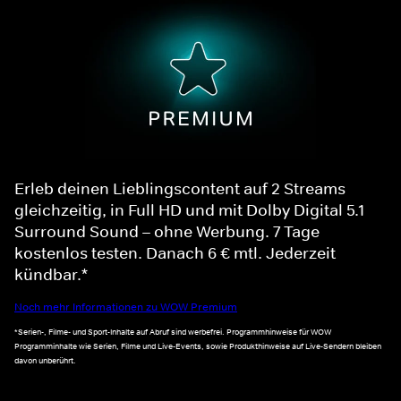
Erleb deinen Lieblingscontent auf 2 Streams
gleichzeitig, in Full HD und mit Dolby Digital 5.1
Surround Sound – ohne Werbung. 7 Tage
kostenlos testen. Danach 6 € mtl. Jederzeit
kündbar.*
Noch mehr Informationen zu WOW Premium
*Serien-, Filme- und Sport-Inhalte auf Abruf sind werbefrei. Programmhinweise für WOW
Programminhalte wie Serien, Filme und Live-Events, sowie Produkthinweise auf Live-Sendern bleiben
davon unberührt.