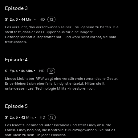
Episode 3
S
1
Ep.
3
•
44
Min.
•
HD
12
Les versucht, das Verschwinden seiner Frau geheim zu halten. Die
stellt fest, dass er das Puppenhaus für eine längere
Gefangenschaft ausgestattet hat - und wohl nicht vorhat, sie bald
freizulassen.
Episode 4
S
1
Ep.
4
•
44
Min.
•
HD
12
Lindys Liebhaber RPW wagt eine verstörende romantische Geste:
Er verkleinert sich ebenfalls. Lindy ist entsetzt. Hilton stellt
unterdessen Les' Technologie Militär-Investoren vor.
Episode 5
S
1
Ep.
5
•
42
Min.
•
HD
12
Les leidet zunehmend unter Paranoia und stellt Lindy absurde
Fallen. Lindy beginnt, die Kontrolle zurückzugewinnen. Sie hat es
satt, klein zu sein - in jeder Hinsicht.