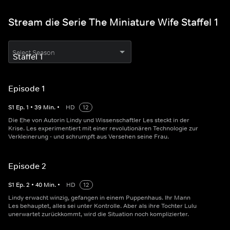
Stream die Serie The Miniature Wife Staffel 1
Select Season
Episode 1
S
1
Ep.
1
•
39
Min.
•
HD
12
Die Ehe von Autorin Lindy und Wissenschaftler Les steckt in der
Krise. Les experimentiert mit einer revolutionären Technologie zur
Verkleinerung - und schrumpft aus Versehen seine Frau.
Episode 2
S
1
Ep.
2
•
40
Min.
•
HD
12
Lindy erwacht winzig, gefangen in einem Puppenhaus. Ihr Mann
Les behauptet, alles sei unter Kontrolle. Aber als ihre Tochter Lulu
unerwartet zurückkommt, wird die Situation noch komplizierter.