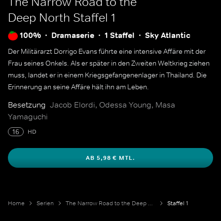
The Narrow Road to the
Deep North
Staffel 1
100%
Dramaserie
1 Staffel
Sky Atlantic
Der Militärarzt Dorrigo Evans führte eine intensive Affäre mit der
Frau seines Onkels. Als er später in den Zweiten Weltkrieg ziehen
muss, landet er in einem Kriegsgefangenenlager in Thailand. Die
Erinnerung an seine Affäre hält ihn am Leben.
Besetzung
Jacob Elordi, Odessa Young, Masa
Yamaguchi
16
HD
AB 5,98 € MTL.
Home
Serien
The Narrow Road to the Deep North
Staffel 1