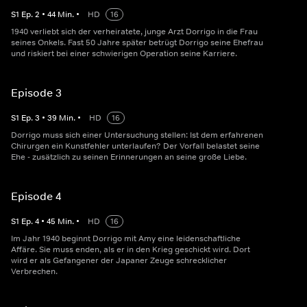
S
1
Ep.
2
•
44
Min.
•
HD
16
1940 verliebt sich der verheiratete, junge Arzt Dorrigo in die Frau
seines Onkels. Fast 50 Jahre später betrügt Dorrigo seine Ehefrau
und riskiert bei einer schwierigen Operation seine Karriere.
Episode 3
S
1
Ep.
3
•
39
Min.
•
HD
16
Dorrigo muss sich einer Untersuchung stellen: Ist dem erfahrenen
Chirurgen ein Kunstfehler unterlaufen? Der Vorfall belastet seine
Ehe - zusätzlich zu seinen Erinnerungen an seine große Liebe.
Episode 4
S
1
Ep.
4
•
45
Min.
•
HD
16
Im Jahr 1940 beginnt Dorrigo mit Amy eine leidenschaftliche
Affäre. Sie muss enden, als er in den Krieg geschickt wird. Dort
wird er als Gefangener der Japaner Zeuge schrecklicher
Verbrechen.