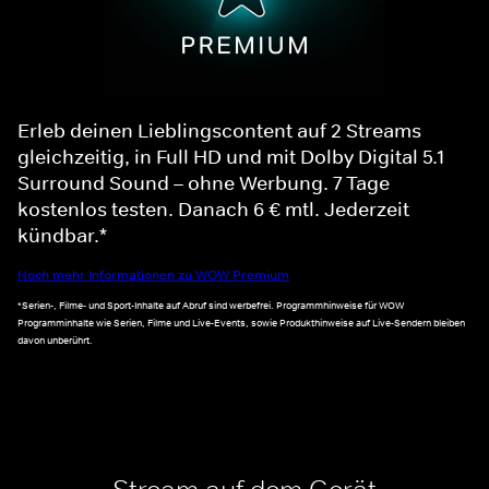
Erleb deinen Lieblingscontent auf 2 Streams
gleichzeitig, in Full HD und mit Dolby Digital 5.1
Surround Sound – ohne Werbung. 7 Tage
kostenlos testen. Danach 6 € mtl. Jederzeit
kündbar.*
Noch mehr Informationen zu WOW Premium
*Serien-, Filme- und Sport-Inhalte auf Abruf sind werbefrei. Programmhinweise für WOW
Programminhalte wie Serien, Filme und Live-Events, sowie Produkthinweise auf Live-Sendern bleiben
davon unberührt.