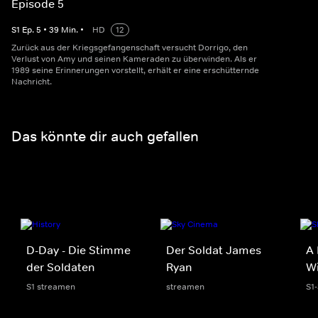
Episode 5
S
1
Ep.
5
•
39
Min.
•
HD
12
Zurück aus der Kriegsgefangenschaft versucht Dorrigo, den
Verlust von Amy und seinen Kameraden zu überwinden. Als er
1989 seine Erinnerungen vorstellt, erhält er eine erschütternde
Nachricht.
Das könnte dir auch gefallen
D-Day - Die Stimme
Der Soldat James
A 
der Soldaten
Ryan
W
S1 streamen
streamen
S1