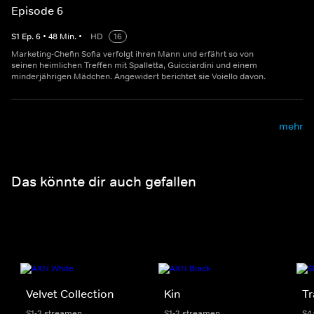
Episode 6
S
1
Ep.
6
•
48
Min.
•
HD
16
Marketing-Chefin Sofia verfolgt ihren Mann und erfährt so von
seinen heimlichen Treffen mit Spalletta, Guicciardini und einem
minderjährigen Mädchen. Angewidert berichtet sie Voiello davon.
mehr
Das könnte dir auch gefallen
Velvet Collection
Kin
Tr
S1-2 streamen
S1-2 streamen
S4 