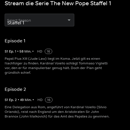
Stream die Serie The New Pope Staffel 1
Select Season
Episode 1
S
1
Ep.
1
•
58
Min.
•
HD
16
Papst Pius XIII (Jude Law) liegt im Koma. Jetzt gilt es einen
Nachfolger zu finden. Kardinal Voiello schlägt Tommaso Viglietti
vor, den er für manipulierbar genug hält. Doch der Plan geht
gründlich schief.
Episode 2
S
1
Ep.
2
•
49
Min.
•
HD
16
Eine Delegation aus Rom, angeführt von Kardinal Voiello (Silvio
Orlando), reist nach England um den Aristokraten Sir John
Brannox (John Malkovich) für das Amt des Papstes zu gewinnen.