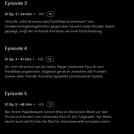
Episode 3
S
1
Ep.
3
•
54
Min.
•
HD
16
Wird Sir John Brannox das Pontifikat annehmen? Von
Minderwertigkeitsgefühlen gegenüber seinem toten Bruder Adam
geplagt, ringt der britische Kardinal um eine Entscheidung.
Episode 4
S
1
Ep.
4
•
47
Min.
•
HD
16
Sir John Brannox hat als neuer Papst Johannes Paul III. sein
Pontifikat angetreten. Sogleich gerät er zwischen die Fronten
zweier alter Feinde: Kardinal Spalletta und Kardinal Voiello.
Episode 5
S
1
Ep.
5
•
46
Min.
•
HD
12
Bei ihrem Papstbesuch nimmt Sharon Stone kein Blatt vor den
Mund und fordert von Johannes Paul III. ein "Upgrade" der Bibel,
damit auch die Kirche die Ehe für Homosexuelle erlauben kann.