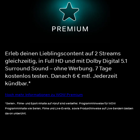
Erleb deinen Lieblingscontent auf 2 Streams
gleichzeitig, in Full HD und mit Dolby Digital 5.1
Surround Sound – ohne Werbung. 7 Tage
kostenlos testen. Danach 6 € mtl. Jederzeit
kündbar.*
Noch mehr Informationen zu WOW Premium
*Serien-, Filme- und Sport-Inhalte auf Abruf sind werbefrei. Programmhinweise für WOW
Programminhalte wie Serien, Filme und Live-Events, sowie Produkthinweise auf Live-Sendern bleiben
davon unberührt.