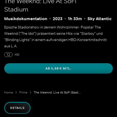
The Weeknd: Live At SoFi
Stadium
Musikdokumentation
2023
1h 33m
Sky Atlantic
Epische Stadionshow in deinem Wohnzimmer: Popstar The
Weeknd ("The Idol") präsentiert seine Hits wie "Starboy" und
"Blinding Lights" in einem aufwendigen HBO-Konzertmitschnitt
aus L.A.
12
HD
AB 5,98 € MTL.
Home
Filme
The Weeknd: Live At SoFi Stadium
DETAILS