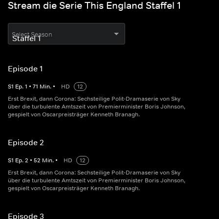
Stream die Serie This England Staffel 1
Select Season
Episode 1
S
1
Ep.
1
•
71
Min.
•
HD
12
Erst Brexit, dann Corona: Sechsteilige Polit-Dramaserie von Sky
über die turbulente Amtszeit von Premierminister Boris Johnson,
gespielt von Oscarpreisträger Kenneth Branagh.
Episode 2
S
1
Ep.
2
•
52
Min.
•
HD
12
Erst Brexit, dann Corona: Sechsteilige Polit-Dramaserie von Sky
über die turbulente Amtszeit von Premierminister Boris Johnson,
gespielt von Oscarpreisträger Kenneth Branagh.
Episode 3