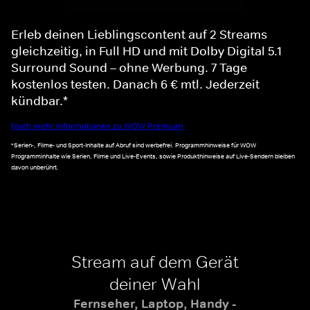
Erleb deinen Lieblingscontent auf 2 Streams
gleichzeitig, in Full HD und mit Dolby Digital 5.1
Surround Sound – ohne Werbung. 7 Tage
kostenlos testen. Danach 6 € mtl. Jederzeit
kündbar.*
Noch mehr Informationen zu WOW Premium
*Serien-, Filme- und Sport-Inhalte auf Abruf sind werbefrei. Programmhinweise für WOW
Programminhalte wie Serien, Filme und Live-Events, sowie Produkthinweise auf Live-Sendern bleiben
davon unberührt.
Stream auf dem Gerät
deiner Wahl
Fernseher, Laptop, Handy -