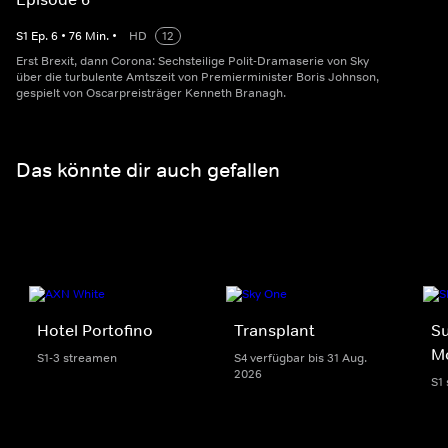
S
1
Ep.
6
•
76
Min.
•
HD
12
Erst Brexit, dann Corona: Sechsteilige Polit-Dramaserie von Sky
über die turbulente Amtszeit von Premierminister Boris Johnson,
gespielt von Oscarpreisträger Kenneth Branagh.
Das könnte dir auch gefallen
Hotel Portofino
Transplant
Su
M
S1-3 streamen
S4 verfügbar bis 31 Aug.
2026
S1