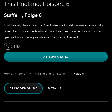
This England, Episode 6
Staffel 1, Folge 6
Erst Brexit, dann Corona: Sechsteilige Polit-Dramaserie von Sky
über die turbulente Amtszeit von Premierminister Boris Johnson,
gespielt von Oscarpreisträger Kenneth Branagh.
HD
12
AB 5,98 € MTL.
Home
Serien
This England
Staffel 1
Folge 6
EPISODENGUIDE
DETAILS