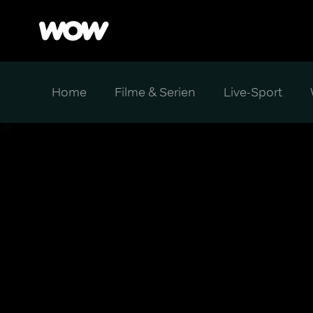
Home
Filme & Serien
Live-Sport