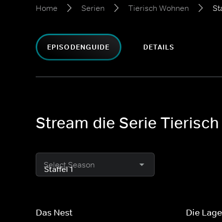
Home
Serien
Tierisch Wohnen
Sta
EPISODENGUIDE
DETAILS
Stream die Serie Tierisc
Select Season
Das Nest
Die Lag