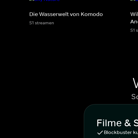
Die Wasserwelt von Komodo
Wi
An
S1 streamen
S1 
S
Filme & 
Blockbuster k