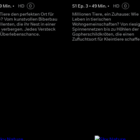
9
Min.
•
HD
0
S
1
Ep.
3
•
49
Min.
•
HD
0
Tiere den perfekten Ort für
Millionen Tiere, ein Zuhause: Wie 
e? Vom kunstvollen Biberbau
Leben in tierischen
llenten, die ihr Nest in einer
Wohngemeinschaften? Von riesi
verbergen. Jedes Versteck
Spinnennetzen bis zu Höhlen der
e Überlebenschance.
Gopherschildkröten, die einen
Zufluchtsort für Kleintiere schaffe