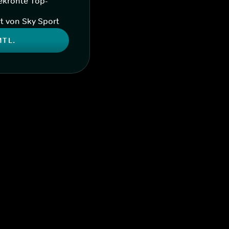
ekrönte Top-
t von Sky Sport
MTL.