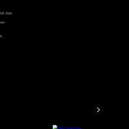
ist das
gen
n.