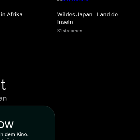
in Afrika
Wildes Japan - Land der tausen
Inseln
S1 streamen
t
en
WOW
ch dem Kino.