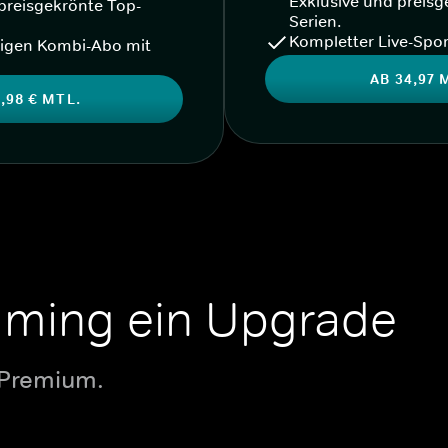
Exklusive und preisg
preisgekrönte Top-
Serien.
Kompletter Live-Spor
igen Kombi-Abo mit
AB 34,97 
,98 € MTL.
aming ein Upgrade
 Premium.