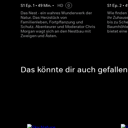
S
1
Ep.
1
•
49
Min.
•
HD
0
S
1
Ep.
2
•
4
Das Nest - ein wahres Wunderwerk der
Wie finden 
Natur. Das Herzstück von
ihr Zuhaus
Familienleben, Fortpflanzung und
bis zu Sche
Schutz. Abenteurer und Moderator Chris
Baumhöhle 
Morgan wagt sich an den Nestbau mit
bietet ein
Zweigen und Ästen.
Das könnte dir auch gefallen