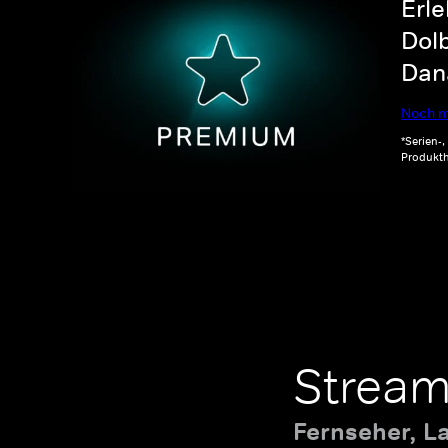
Erle
Dolb
Dana
Noch m
*Serien-
Produkth
Stream
Fernseher, L