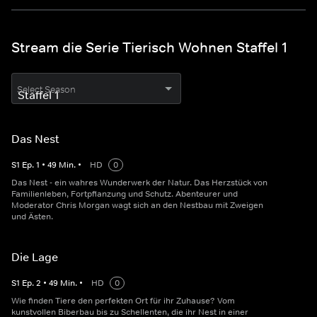
Stream die Serie Tierisch Wohnen Staffel 1
Select Season
Das Nest
S
1
Ep.
1
•
49
Min.
•
HD
0
Das Nest - ein wahres Wunderwerk der Natur. Das Herzstück von
Familienleben, Fortpflanzung und Schutz. Abenteurer und
Moderator Chris Morgan wagt sich an den Nestbau mit Zweigen
und Ästen.
Die Lage
S
1
Ep.
2
•
49
Min.
•
HD
0
Wie finden Tiere den perfekten Ort für ihr Zuhause? Vom
kunstvollen Biberbau bis zu Schellenten, die ihr Nest in einer