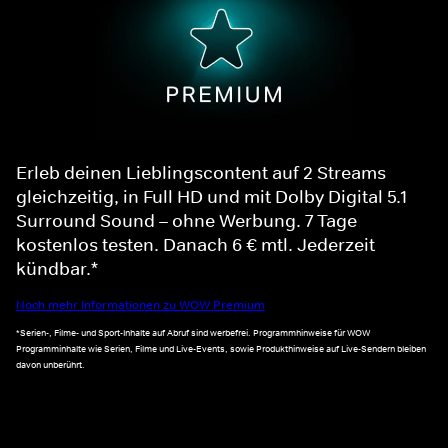
Erleb deinen Lieblingscontent auf 2 Streams
gleichzeitig, in Full HD und mit Dolby Digital 5.1
Surround Sound – ohne Werbung. 7 Tage
kostenlos testen. Danach 6 € mtl. Jederzeit
kündbar.*
Noch mehr Informationen zu WOW Premium
*Serien-, Filme- und Sport-Inhalte auf Abruf sind werbefrei. Programmhinweise für WOW
Programminhalte wie Serien, Filme und Live-Events, sowie Produkthinweise auf Live-Sendern bleiben
davon unberührt.