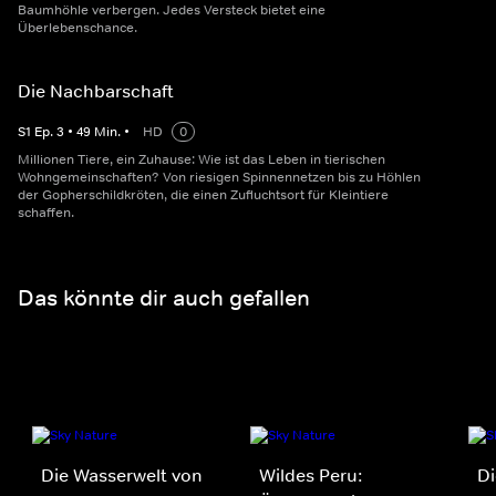
Baumhöhle verbergen. Jedes Versteck bietet eine
Überlebenschance.
Die Nachbarschaft
S
1
Ep.
3
•
49
Min.
•
HD
0
Millionen Tiere, ein Zuhause: Wie ist das Leben in tierischen
Wohngemeinschaften? Von riesigen Spinnennetzen bis zu Höhlen
der Gopherschildkröten, die einen Zufluchtsort für Kleintiere
schaffen.
Das könnte dir auch gefallen
Die Wasserwelt von
Wildes Peru:
Di