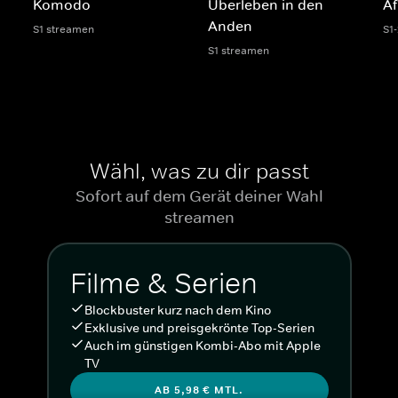
Komodo
Überleben in den
Af
Anden
S1 streamen
S1
S1 streamen
Wähl, was zu dir passt
Sofort auf dem Gerät deiner Wahl
streamen
Filme & Serien
Blockbuster kurz nach dem Kino
Exklusive und preisgekrönte Top-Serien
Auch im günstigen Kombi-Abo mit Apple
TV
AB 5,98 € MTL.