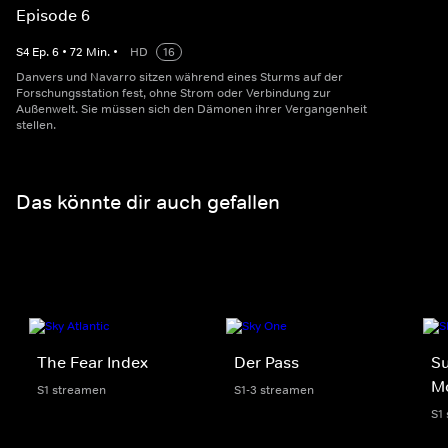
Episode 6
S
4
Ep.
6
•
72
Min.
•
HD
16
Danvers und Navarro sitzen während eines Sturms auf der
Forschungsstation fest, ohne Strom oder Verbindung zur
Außenwelt. Sie müssen sich den Dämonen ihrer Vergangenheit
stellen.
Das könnte dir auch gefallen
The Fear Index
Der Pass
Su
M
S1 streamen
S1-3 streamen
S1