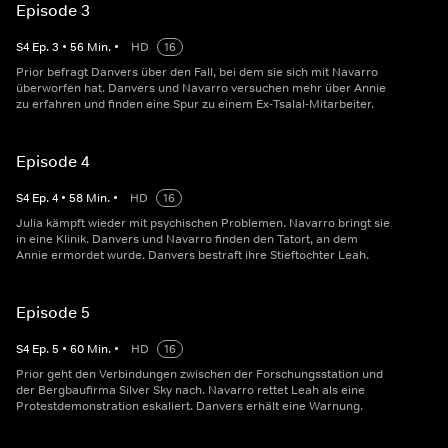
Episode 3
S
4
Ep.
3
•
56
Min.
•
HD
16
Prior befragt Danvers über den Fall, bei dem sie sich mit Navarro
überworfen hat. Danvers und Navarro versuchen mehr über Annie
zu erfahren und finden eine Spur zu einem Ex-Tsalal-Mitarbeiter.
Episode 4
S
4
Ep.
4
•
58
Min.
•
HD
16
Julia kämpft wieder mit psychischen Problemen. Navarro bringt sie
in eine Klinik. Danvers und Navarro finden den Tatort, an dem
Annie ermordet wurde. Danvers bestraft ihre Stieftochter Leah.
Episode 5
S
4
Ep.
5
•
60
Min.
•
HD
16
Prior geht den Verbindungen zwischen der Forschungsstation und
der Bergbaufirma Silver Sky nach. Navarro rettet Leah als eine
Protestdemonstration eskaliert. Danvers erhält eine Warnung.