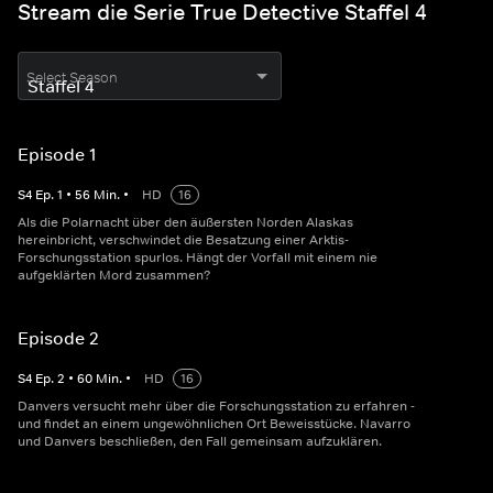
Stream die Serie True Detective Staffel 4
Select Season
Episode 1
S
4
Ep.
1
•
56
Min.
•
HD
16
Als die Polarnacht über den äußersten Norden Alaskas
hereinbricht, verschwindet die Besatzung einer Arktis-
Forschungsstation spurlos. Hängt der Vorfall mit einem nie
aufgeklärten Mord zusammen?
Episode 2
S
4
Ep.
2
•
60
Min.
•
HD
16
Danvers versucht mehr über die Forschungsstation zu erfahren -
und findet an einem ungewöhnlichen Ort Beweisstücke. Navarro
und Danvers beschließen, den Fall gemeinsam aufzuklären.