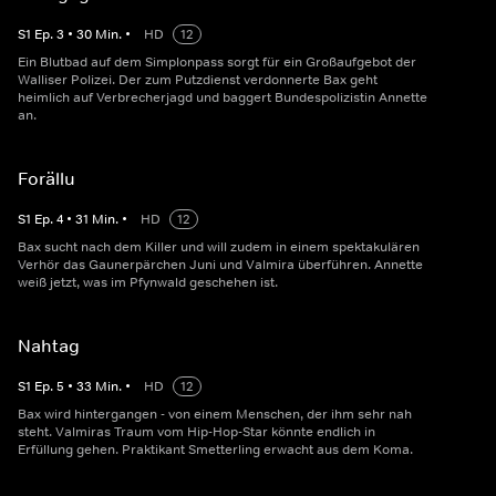
S
1
Ep.
3
•
30
Min.
•
HD
12
Ein Blutbad auf dem Simplonpass sorgt für ein Großaufgebot der
Walliser Polizei. Der zum Putzdienst verdonnerte Bax geht
heimlich auf Verbrecherjagd und baggert Bundespolizistin Annette
an.
Forällu
S
1
Ep.
4
•
31
Min.
•
HD
12
Bax sucht nach dem Killer und will zudem in einem spektakulären
Verhör das Gaunerpärchen Juni und Valmira überführen. Annette
weiß jetzt, was im Pfynwald geschehen ist.
Nahtag
S
1
Ep.
5
•
33
Min.
•
HD
12
Bax wird hintergangen - von einem Menschen, der ihm sehr nah
steht. Valmiras Traum vom Hip-Hop-Star könnte endlich in
Erfüllung gehen. Praktikant Smetterling erwacht aus dem Koma.