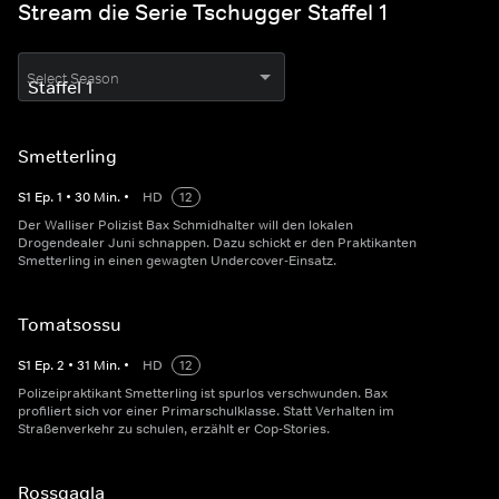
Stream die Serie Tschugger Staffel 1
Select Season
Smetterling
S
1
Ep.
1
•
30
Min.
•
HD
12
Der Walliser Polizist Bax Schmidhalter will den lokalen
Drogendealer Juni schnappen. Dazu schickt er den Praktikanten
Smetterling in einen gewagten Undercover-Einsatz.
Tomatsossu
S
1
Ep.
2
•
31
Min.
•
HD
12
Polizeipraktikant Smetterling ist spurlos verschwunden. Bax
profiliert sich vor einer Primarschulklasse. Statt Verhalten im
Straßenverkehr zu schulen, erzählt er Cop-Stories.
Rossgagla