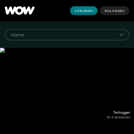
LOSLEGEN
EINLOGGEN
Tschugger
S1-4 streamen