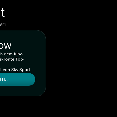
t
en
WOW
ch dem Kino.
ekrönte Top-
t von Sky Sport
MTL.