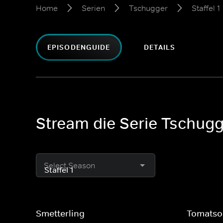
Home
Serien
Tschugger
Staffel 1
EPISODENGUIDE
DETAILS
Stream die Serie Tschugge
Select Season
Smetterling
Tomatso