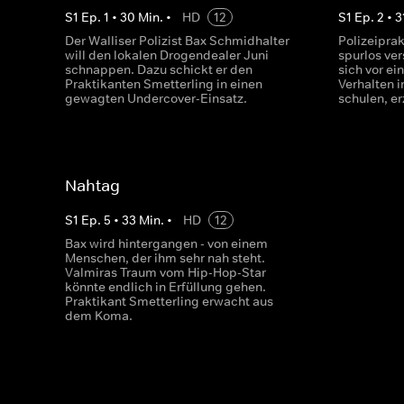
S
1
Ep.
1
•
30
Min.
•
HD
12
S
1
Ep.
2
•
3
Der Walliser Polizist Bax Schmidhalter
Polizeiprak
will den lokalen Drogendealer Juni
spurlos ver
schnappen. Dazu schickt er den
sich vor ei
Praktikanten Smetterling in einen
Verhalten 
gewagten Undercover-Einsatz.
schulen, er
Nahtag
S
1
Ep.
5
•
33
Min.
•
HD
12
Bax wird hintergangen - von einem
Menschen, der ihm sehr nah steht.
Valmiras Traum vom Hip-Hop-Star
könnte endlich in Erfüllung gehen.
Praktikant Smetterling erwacht aus
dem Koma.