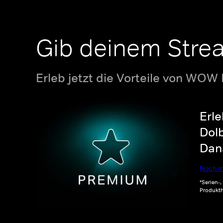
Gib deinem Stre
Erleb jetzt die Vorteile von WOW
Erle
Dolb
Dana
Noch m
*Serien-
Produkth