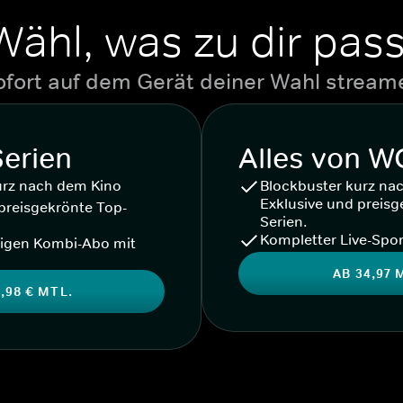
Wähl, was zu dir pass
ofort auf dem Gerät deiner Wahl stream
Serien
Alles von 
urz nach dem Kino
Blockbuster kurz na
Exklusive und preisg
preisgekrönte Top-
Serien.
Kompletter Live-Spor
igen Kombi-Abo mit
AB 34,97 
,98 € MTL.