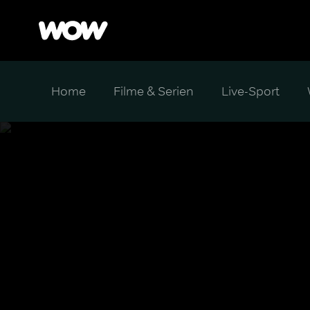
Home
Filme & Serien
Live-Sport