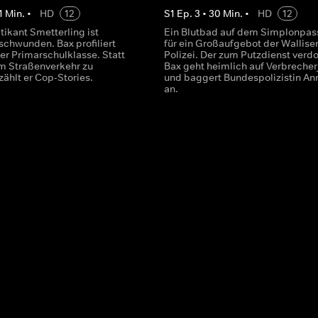
1
Min.
•
HD
12
S
1
Ep.
3
•
30
Min.
•
HD
12
tikant Smetterling ist
Ein Blutbad auf dem Simplonpass
schwunden. Bax profiliert
für ein Großaufgebot der Wallise
ner Primarschulklasse. Statt
Polizei. Der zum Putzdienst verd
im Straßenverkehr zu
Bax geht heimlich auf Verbreche
zählt er Cop-Stories.
und baggert Bundespolizistin An
an.