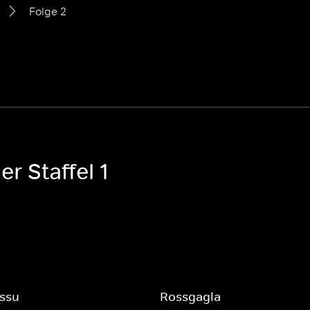
Folge 2
r Staffel 1
ssu
Rossgagla