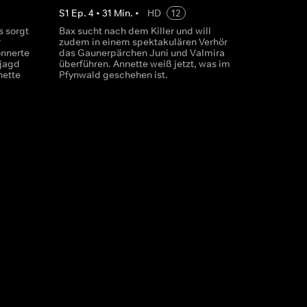
S
1
Ep.
4
•
31
Min.
•
HD
12
 sorgt
Bax sucht nach dem Killer und will
r
zudem in einem spektakulären Verhör
onnerte
das Gaunerpärchen Juni und Valmira
rjagd
überführen. Annette weiß jetzt, was im
nette
Pfynwald geschehen ist.