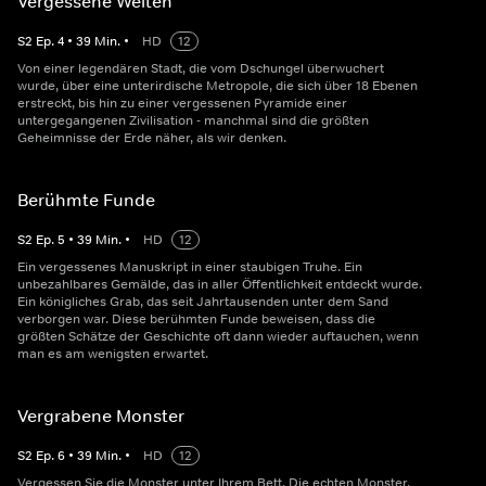
Vergessene Welten
S
2
Ep.
4
•
39
Min.
•
HD
12
Von einer legendären Stadt, die vom Dschungel überwuchert
wurde, über eine unterirdische Metropole, die sich über 18 Ebenen
erstreckt, bis hin zu einer vergessenen Pyramide einer
untergegangenen Zivilisation - manchmal sind die größten
Geheimnisse der Erde näher, als wir denken.
Berühmte Funde
S
2
Ep.
5
•
39
Min.
•
HD
12
Ein vergessenes Manuskript in einer staubigen Truhe. Ein
unbezahlbares Gemälde, das in aller Öffentlichkeit entdeckt wurde.
Ein königliches Grab, das seit Jahrtausenden unter dem Sand
verborgen war. Diese berühmten Funde beweisen, dass die
größten Schätze der Geschichte oft dann wieder auftauchen, wenn
man es am wenigsten erwartet.
Vergrabene Monster
S
2
Ep.
6
•
39
Min.
•
HD
12
Vergessen Sie die Monster unter Ihrem Bett. Die echten Monster,