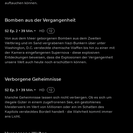
auftauchen können.
Bomben aus der Vergangenheit
S
2
Ep.
2
•
39
Min.
•
HD
12
Von aus dem Meer geborgenen Bomben aus dem Zweiten
Weltkrieg und im Sand vergrabenen Nazi-Bunkern über unter
Washington, D.C. versteckte chemische Waffen bis hin zu einer mit
der Kamera eingefangenen Supernova - diese explosiven
Entdeckungen beweisen, dass die Explosionen der Vergangenheit
unsere Welt auch heute noch erschüttern können.
Verborgene Geheimnisse
S
2
Ep.
3
•
39
Min.
•
HD
12
Manche Geheimnisse lassen sich nicht verbergen. Ob es sich um
illegale Güter in einem zugefrorenen See, ein gestohlenes
Meisterwerk im Wert von Millionen oder ein im Schatten des
Kapitols verstecktes Bordell handelt - die Wahrheit kommt immer
ans Licht.