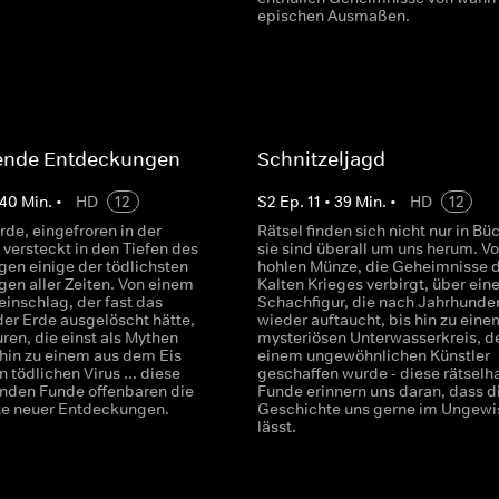
epischen Ausmaßen.
ende Entdeckungen
Schnitzeljagd
40
Min.
•
HD
12
S
2
Ep.
11
•
39
Min.
•
HD
12
rde, eingefroren in der
Rätsel finden sich nicht nur in Bü
versteckt in den Tiefen des
sie sind überall um uns herum. Vo
gen einige der tödlichsten
hohlen Münze, die Geheimnisse 
en aller Zeiten. Von einem
Kalten Krieges verbirgt, über eine
einschlag, der fast das
Schachfigur, die nach Jahrhunde
der Erde ausgelöscht hätte,
wieder auftaucht, bis hin zu eine
ren, die einst als Mythen
mysteriösen Unterwasserkreis, d
 hin zu einem aus dem Eis
einem ungewöhnlichen Künstler
 tödlichen Virus ... diese
geschaffen wurde - diese rätselh
nden Funde offenbaren die
Funde erinnern uns daran, dass d
te neuer Entdeckungen.
Geschichte uns gerne im Ungewi
lässt.