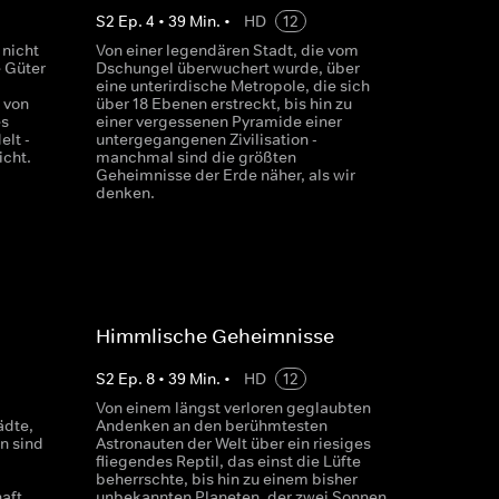
S
2
Ep.
4
•
39
Min.
•
HD
12
nicht
Von einer legendären Stadt, die vom
e Güter
Dschungel überwuchert wurde, über
eine unterirdische Metropole, die sich
 von
über 18 Ebenen erstreckt, bis hin zu
es
einer vergessenen Pyramide einer
elt -
untergegangenen Zivilisation -
cht.
manchmal sind die größten
Geheimnisse der Erde näher, als wir
denken.
Himmlische Geheimnisse
S
2
Ep.
8
•
39
Min.
•
HD
12
Von einem längst verloren geglaubten
ädte,
Andenken an den berühmtesten
n sind
Astronauten der Welt über ein riesiges
fliegendes Reptil, das einst die Lüfte
beherrschte, bis hin zu einem bisher
aft
unbekannten Planeten, der zwei Sonnen