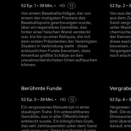
S
2
Ep.
1
•
39
Min.
•
HD
12
S
2
Ep.
2
•
Von einem Baseballschläger, der von
Von aus d
einem der mutigsten Pioniere des
aus dem Zw
Baseballsports geschwungen wurde,
Sand vergr
über ein legendäres Gemälde, das
unter Wash
hinter einer falschen Wand versteckt
chemische 
war, bis hin zu einer Reliquie, die mit
der Kamera
dem ersten Präsidenten der Vereinigten
diese expl
Staaten in Verbindung steht - diese
beweisen, 
erstaunlichen Funde beweisen, dass
Vergangenh
Amerikas größte Schätze an den
noch ersch
unwahrscheinlichsten Orten auftauchen
können.
Berühmte Funde
Vergrab
S
2
Ep.
5
•
39
Min.
•
HD
12
S
2
Ep.
6
•
Ein vergessenes Manuskript in einer
Vergessen 
staubigen Truhe. Ein unbezahlbares
Bett. Die e
Gemälde, das in aller Öffentlichkeit
Dinosaurie
entdeckt wurde. Ein königliches Grab,
sind übera
das seit Jahrtausenden unter dem Sand
darauf, en
verborgen war. Diese berühmten Funde