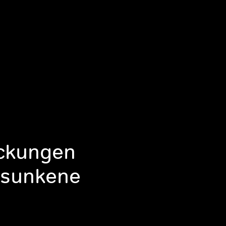
eckungen
ersunkene