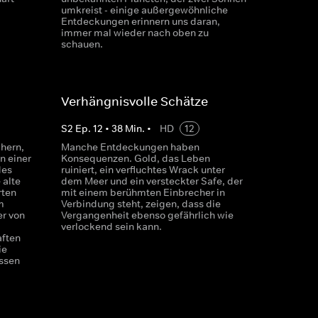
umkreist - einige außergewöhnliche
Entdeckungen erinnern uns daran,
immer mal wieder nach oben zu
schauen.
Verhängnisvolle Schätze
S
2
Ep.
12
•
38
Min.
•
HD
12
chern,
Manche Entdeckungen haben
n einer
Konsequenzen. Gold, das Leben
des
ruiniert, ein verfluchtes Wrack unter
 alte
dem Meer und ein versteckter Safe, der
rten
mit einem berühmten Einbrecher in
m
Verbindung steht, zeigen, dass die
er von
Vergangenheit ebenso gefährlich wie
verlockend sein kann.
aften
ie
ssen