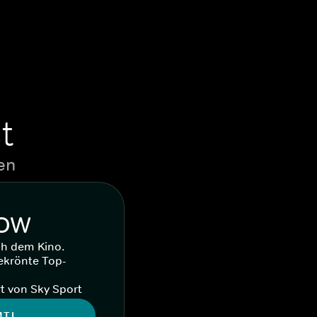
t
en
WOW
ch dem Kino.
ekrönte Top-
t von Sky Sport
MTL.