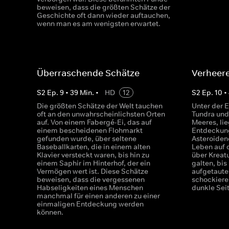
beweisen, dass die größten Schätze der
Geschichte oft dann wieder auftauchen,
wenn man es am wenigsten erwartet.
Überraschende Schätze
Verheer
S
2
Ep.
9
•
39
Min.
•
HD
12
S
2
Ep.
10
•
Die größten Schätze der Welt tauchen
Unter der E
oft an den unwahrscheinlichsten Orten
Tundra und 
auf. Von einem Fabergé-Ei, das auf
Meeres, lie
einem bescheidenen Flohmarkt
Entdeckung
gefunden wurde, über seltene
Asteroiden
Baseballkarten, die in einem alten
Leben auf 
Klavier versteckt waren, bis hin zu
über Kreatu
einem Saphir im Hinterhof, der ein
galten, bis
Vermögen wert ist. Diese Schätze
aufgetauten
beweisen, dass die vergessenen
schockiere
Habseligkeiten eines Menschen
dunkle Sei
manchmal für einen anderen zu einer
einmaligen Entdeckung werden
können.