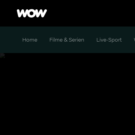
Home
Filme & Serien
Live-Sport