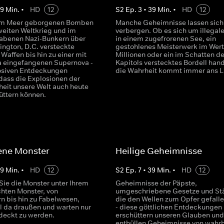
39
Min.
•
HD
12
S
2
Ep.
3
•
39
Min.
•
HD
12
em Meer geborgenen Bomben
Manche Geheimnisse lassen sich 
eiten Weltkrieg und im
verbergen. Ob es sich um illegal
abenen Nazi-Bunkern über
in einem zugefrorenen See, ein
ington, D.C. versteckte
gestohlenes Meisterwerk im Wert
Waffen bis hin zu einer mit
Millionen oder ein im Schatten d
 eingefangenen Supernova -
Kapitols verstecktes Bordell hand
osiven Entdeckungen
die Wahrheit kommt immer ans Li
dass die Explosionen der
eit unsere Welt auch heute
üttern können.
ene Monster
Heilige Geheimnisse
39
Min.
•
HD
12
S
2
Ep.
7
•
39
Min.
•
HD
12
Sie die Monster unter Ihrem
Geheimnisse der Päpste,
chten Monster, von
umgeschriebene Gesetze und St
rn bis hin zu Fabelwesen,
die den Wellen zum Opfer gefalle
ll da draußen und warten nur
- diese göttlichen Entdeckungen
tdeckt zu werden.
erschüttern unseren Glauben und
enthüllen Geheimnisse von wahrh