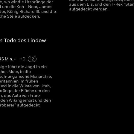
e, wo wir die Ursprünge der
aus dem Eis, und den T-Rex "Stan
d um die Koh-i-Noor, James
aufgedeckt werden.
r, König Richard III. und die
che Stele aufdecken.
en Tode des Lindow-
46
Min.
•
HD
12
olge führt die Jagd in ein
ches Moor, in die
isch-ungarische Monarchie,
ritannien im frühen
 und in die Wüste von Utah,
prünge der Flüche um den
, das Auto von Franz
 den Wikingerhort und den
Eroberer" aufgedeckt