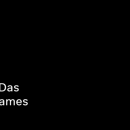
 Das
James