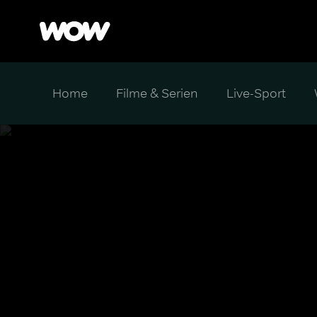
Home
Filme & Serien
Live-Sport