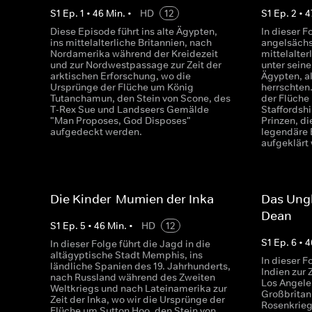
S
1
Ep.
1
•
46
Min.
•
HD
12
S
1
Ep.
2
•
4
Diese Episode führt ins alte Ägypten,
In dieser F
ins mittelalterliche Britannien, nach
angelsächs
Nordamerika während der Kreidezeit
mittelalter
und zur Nordwestpassage zur Zeit der
unter sein
arktischen Erforschung, wo die
Ägypten, a
Ursprünge der Flüche um König
herrschten
Tutanchamun, den Stein von Scone, des
der Flüche
T-Rex Sue und Landseers Gemälde
Staffordsh
"Man Proposes, God Disposes"
Prinzen, d
aufgedeckt werden.
legendäre 
aufgeklärt
Die Kinder-Mumien der Inka
Das Ung
Dean
S
1
Ep.
5
•
46
Min.
•
HD
12
S
1
Ep.
6
•
4
In dieser Folge führt die Jagd in die
altägyptische Stadt Memphis, ins
In dieser F
ländliche Spanien des 19. Jahrhunderts,
Indien zur 
nach Russland während des Zweiten
Los Angele
Weltkriegs und nach Lateinamerika zur
Großbritan
Zeit der Inka, wo wir die Ursprünge der
Rosenkriege
Flüche um Sutton Hoo, den Stein von