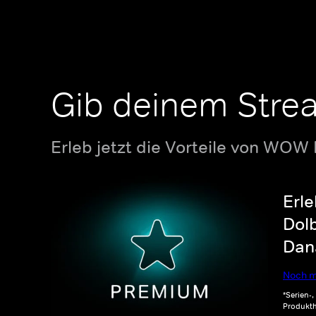
Gib deinem Stre
Erleb jetzt die Vorteile von WOW
Erle
Dolb
Dana
Noch m
*Serien-
Produkth