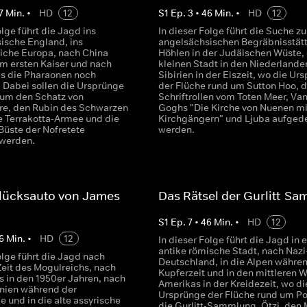
7
Min.
•
HD
12
S
1
Ep.
3
•
46
Min.
•
HD
12
olge führt die Jagd ins
In dieser Folge führt die Suche zu
ische England, ins
angelsächsischen Begräbnisstätt
liche Europa, nach China
Höhlen in der Judäischen Wüste, 
em ersten Kaiser und nach
kleinen Stadt in den Niederlande
ls die Pharaonen noch
Sibirien in der Eiszeit, wo die Ur
. Dabei sollen die Ursprünge
der Flüche rund um Sutton Hoo, d
 um den Schatz von
Schriftrollen vom Toten Meer, Va
ire, den Rubin des Schwarzen
Goghs "Die Kirche von Nuenen mi
ie Terrakotta-Armee und die
Kirchgängern" und Ljuba aufged
Büste der Nofretete
werden.
 werden.
lücksauto von James
Das Rätsel der Gurlitt-S
S
1
Ep.
7
•
46
Min.
•
HD
12
6
Min.
•
HD
12
In dieser Folge führt die Jagd in 
antike römische Stadt, nach Nazi
olge führt die Jagd nach
Deutschland, in die Alpen währe
Zeit des Mogulreichs, nach
Kupferzeit und in den mittleren 
s in den 1950er Jahren, nach
Amerikas in der Kreidezeit, wo di
nien während der
Ursprünge der Flüche rund um P
 und in die alte assyrische
die Gurlitt-Sammlung, Ötzi, den