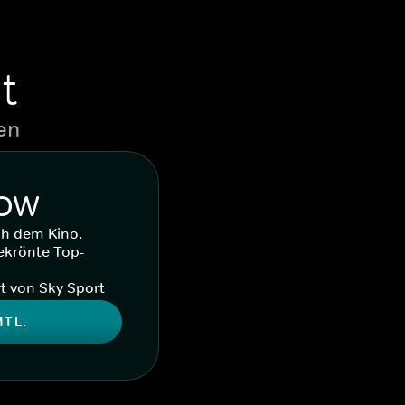
t
en
WOW
ch dem Kino.
ekrönte Top-
t von Sky Sport
MTL.