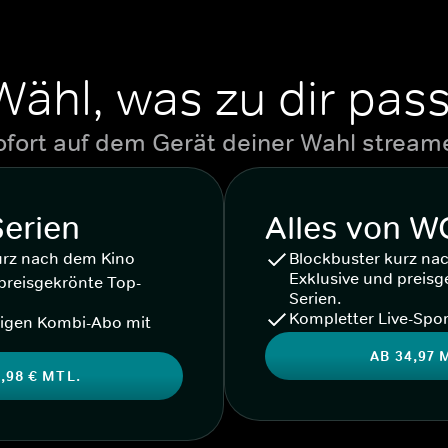
Wähl, was zu dir pass
ofort auf dem Gerät deiner Wahl stream
Serien
Alles von 
urz nach dem Kino
Blockbuster kurz na
Exklusive und preisg
preisgekrönte Top-
Serien.
Kompletter Live-Spor
igen Kombi-Abo mit
AB 34,97 
,98 € MTL.