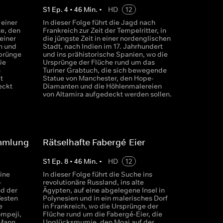
S
1
Ep.
4
•
46
Min.
•
HD
12
 einer
In dieser Folge führt die Jagd nach
e, den
Frankreich zur Zeit der Tempelritter, in
einer
die jüngste Zeit in einer nordenglischen
n und
Stadt, nach Indien im 17. Jahrhundert
sprünge
und ins prähistorische Spanien, wo die
ie
Ursprünge der Flüche rund um das
n
Turiner Grabtuch, die sich bewegende
t
Statue von Manchester, den Hope-
eckt
Diamanten und die Höhlenmalereien
von Altamira aufgedeckt werden sollen.
ammlung
Rätselhafte Fabergé-Eier
S
1
Ep.
8
•
46
Min.
•
HD
12
eine
In dieser Folge führt die Suche ins
-
revolutionäre Russland, ins alte
nd der
Ägypten, auf eine abgelegene Insel in
Westen
Polynesien und in ein malerisches Dorf
e
in Frankreich, wo die Ursprünge der
ompeji,
Flüche rund um die Fabergé-Eier, die
 Mann
Unglücksmumie, den Moai auf der