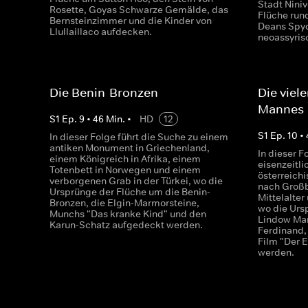
Stadt Niniv
Rosette, Goyas Schwarze Gemälde, das
Flüche run
Bernsteinzimmer und die Kinder von
Deans Spyde
Llullaillaco aufdecken.
neoassyris
Die Benin-Bronzen
Die viel
Mannes
S
1
Ep.
9
•
46
Min.
•
HD
12
S
1
Ep.
10
•
In dieser Folge führt die Suche zu einem
antiken Monument in Griechenland,
In dieser F
einem Königreich in Afrika, einem
eisenzeitli
Totenbett in Norwegen und einem
österreich
verborgenen Grab in der Türkei, wo die
nach Großb
Ursprünge der Flüche um die Benin-
Mittelalter
Bronzen, die Elgin-Marmorsteine,
wo die Urs
Munchs "Das kranke Kind" und den
Lindow Man
Karun-Schatz aufgedeckt werden.
Ferdinand,
Film "Der 
werden.