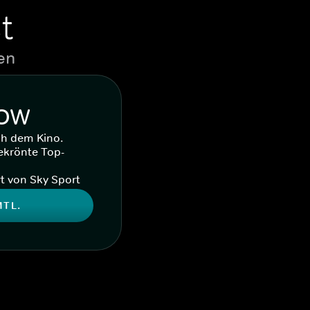
t
en
WOW
ch dem Kino.
ekrönte Top-
t von Sky Sport
MTL.