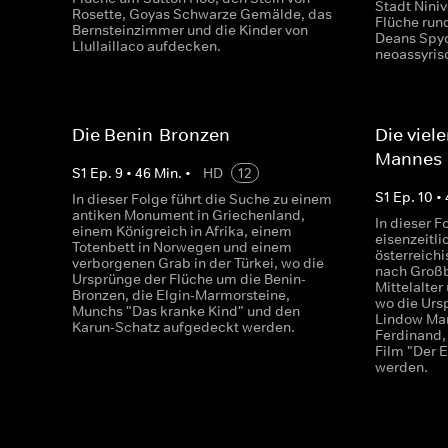
Stadt Niniv
Rosette, Goyas Schwarze Gemälde, das
Flüche run
Bernsteinzimmer und die Kinder von
Deans Spyde
Llullaillaco aufdecken.
neoassyris
Die Benin-Bronzen
Die viel
Mannes
S
1
Ep.
9
•
46
Min.
•
HD
12
S
1
Ep.
10
•
In dieser Folge führt die Suche zu einem
antiken Monument in Griechenland,
In dieser F
einem Königreich in Afrika, einem
eisenzeitli
Totenbett in Norwegen und einem
österreich
verborgenen Grab in der Türkei, wo die
nach Großb
Ursprünge der Flüche um die Benin-
Mittelalter
Bronzen, die Elgin-Marmorsteine,
wo die Urs
Munchs "Das kranke Kind" und den
Lindow Man
Karun-Schatz aufgedeckt werden.
Ferdinand,
Film "Der 
werden.