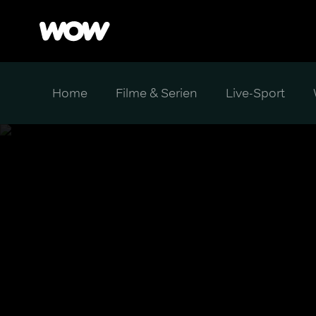
Home
Filme & Serien
Live-Sport