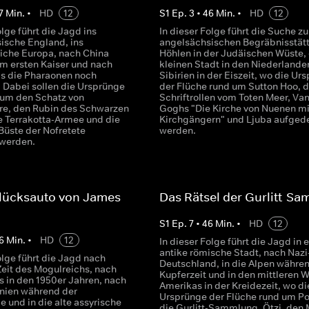
7
Min.
•
HD
12
S
1
Ep.
3
•
46
Min.
•
HD
12
olge führt die Jagd ins
In dieser Folge führt die Suche zu
ische England, ins
angelsächsischen Begräbnisstätt
liche Europa, nach China
Höhlen in der Judäischen Wüste, 
em ersten Kaiser und nach
kleinen Stadt in den Niederlande
ls die Pharaonen noch
Sibirien in der Eiszeit, wo die Ur
. Dabei sollen die Ursprünge
der Flüche rund um Sutton Hoo, d
 um den Schatz von
Schriftrollen vom Toten Meer, Va
ire, den Rubin des Schwarzen
Goghs "Die Kirche von Nuenen mi
ie Terrakotta-Armee und die
Kirchgängern" und Ljuba aufged
Büste der Nofretete
werden.
 werden.
lücksauto von James
Das Rätsel der Gurlitt-S
S
1
Ep.
7
•
46
Min.
•
HD
12
6
Min.
•
HD
12
In dieser Folge führt die Jagd in 
antike römische Stadt, nach Nazi
olge führt die Jagd nach
Deutschland, in die Alpen währe
Zeit des Mogulreichs, nach
Kupferzeit und in den mittleren 
s in den 1950er Jahren, nach
Amerikas in der Kreidezeit, wo di
nien während der
Ursprünge der Flüche rund um P
 und in die alte assyrische
die Gurlitt-Sammlung, Ötzi, den