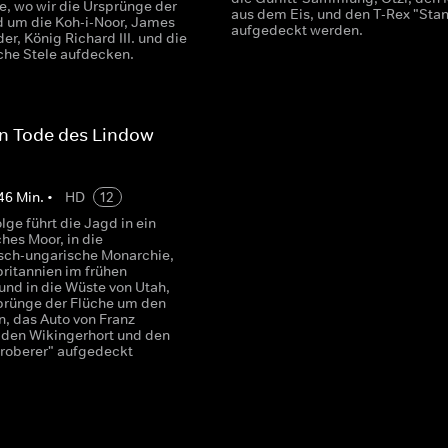
e, wo wir die Ursprünge der
aus dem Eis, und den T-Rex "Stan
d um die Koh-i-Noor, James
aufgedeckt werden.
r, König Richard III. und die
che Stele aufdecken.
en Tode des Lindow-
46
Min.
•
HD
12
olge führt die Jagd in ein
ches Moor, in die
isch-ungarische Monarchie,
ritannien im frühen
 und in die Wüste von Utah,
prünge der Flüche um den
, das Auto von Franz
 den Wikingerhort und den
Eroberer" aufgedeckt