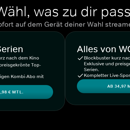
Wähl, was zu dir pass
ofort auf dem Gerät deiner Wahl stream
Serien
Alles von 
urz nach dem Kino
Blockbuster kurz na
Exklusive und preisg
preisgekrönte Top-
Serien.
Kompletter Live-Spor
igen Kombi-Abo mit
AB 34,97 
,98 € MTL.