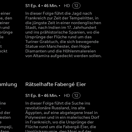
S
1
Ep.
4
•
46
Min.
•
HD
12
 einer
In dieser Folge führt die Jagd nach
e, den
Frankreich zur Zeit der Tempelritter, in
einer
die jüngste Zeit in einer nordenglischen
n und
Stadt, nach Indien im 17. Jahrhundert
sprünge
und ins prähistorische Spanien, wo die
ie
Ursprünge der Flüche rund um das
n
Turiner Grabtuch, die sich bewegende
t
Statue von Manchester, den Hope-
eckt
Diamanten und die Höhlenmalereien
von Altamira aufgedeckt werden sollen.
ammlung
Rätselhafte Fabergé-Eier
S
1
Ep.
8
•
46
Min.
•
HD
12
eine
In dieser Folge führt die Suche ins
-
revolutionäre Russland, ins alte
nd der
Ägypten, auf eine abgelegene Insel in
Westen
Polynesien und in ein malerisches Dorf
e
in Frankreich, wo die Ursprünge der
ompeji,
Flüche rund um die Fabergé-Eier, die
 Mann
Unglücksmumie, den Moai auf der