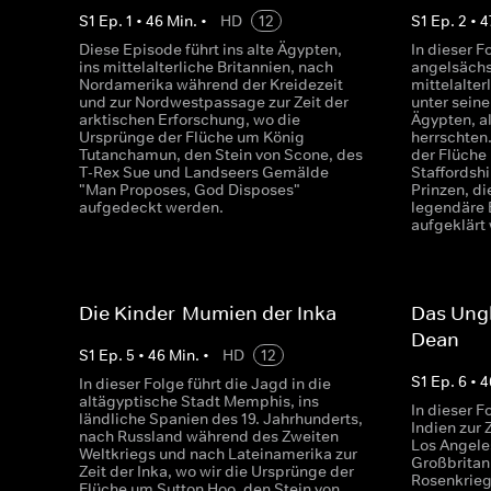
S
1
Ep.
1
•
46
Min.
•
HD
12
S
1
Ep.
2
•
4
Diese Episode führt ins alte Ägypten,
In dieser F
ins mittelalterliche Britannien, nach
angelsächs
Nordamerika während der Kreidezeit
mittelalter
und zur Nordwestpassage zur Zeit der
unter sein
arktischen Erforschung, wo die
Ägypten, a
Ursprünge der Flüche um König
herrschten
Tutanchamun, den Stein von Scone, des
der Flüche
T-Rex Sue und Landseers Gemälde
Staffordsh
"Man Proposes, God Disposes"
Prinzen, d
aufgedeckt werden.
legendäre 
aufgeklärt
Die Kinder-Mumien der Inka
Das Ung
Dean
S
1
Ep.
5
•
46
Min.
•
HD
12
S
1
Ep.
6
•
4
In dieser Folge führt die Jagd in die
altägyptische Stadt Memphis, ins
In dieser F
ländliche Spanien des 19. Jahrhunderts,
Indien zur 
nach Russland während des Zweiten
Los Angele
Weltkriegs und nach Lateinamerika zur
Großbritan
Zeit der Inka, wo wir die Ursprünge der
Rosenkriege
Flüche um Sutton Hoo, den Stein von