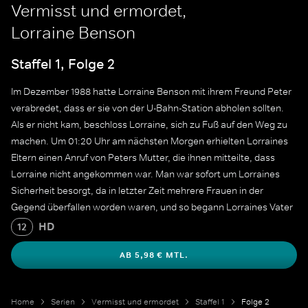
Vermisst und ermordet,
Lorraine Benson
Staffel 1, Folge 2
Im Dezember 1988 hatte Lorraine Benson mit ihrem Freund Peter
verabredet, dass er sie von der U-Bahn-Station abholen sollten.
Als er nicht kam, beschloss Lorraine, sich zu Fuß auf den Weg zu
machen. Um 01:20 Uhr am nächsten Morgen erhielten Lorraines
Eltern einen Anruf von Peters Mutter, die ihnen mitteilte, dass
Lorraine nicht angekommen war. Man war sofort um Lorraines
Sicherheit besorgt, da in letzter Zeit mehrere Frauen in der
Gegend überfallen worden waren, und so begann Lorraines Vater
zusammen mit der Polizei nach ihr zu suchen. Etwa zwölf Stunden
HD
12
später wurde Lorraines Leiche gefunden.
AB 5,98 € MTL.
Home
Serien
Vermisst und ermordet
Staffel 1
Folge 2