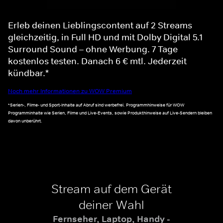
Erleb deinen Lieblingscontent auf 2 Streams
gleichzeitig, in Full HD und mit Dolby Digital 5.1
Surround Sound – ohne Werbung. 7 Tage
kostenlos testen. Danach 6 € mtl. Jederzeit
kündbar.*
Noch mehr Informationen zu WOW Premium
*Serien-, Filme- und Sport-Inhalte auf Abruf sind werbefrei. Programmhinweise für WOW
Programminhalte wie Serien, Filme und Live-Events, sowie Produkthinweise auf Live-Sendern bleiben
davon unberührt.
Stream auf dem Gerät
deiner Wahl
Fernseher, Laptop, Handy -