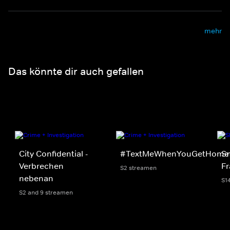
mehr
Das könnte dir auch gefallen
City Confidential -
#TextMeWhenYouGetHome
S
Verbrechen
Fr
S2 streamen
nebenan
S1
S2 and 9 streamen