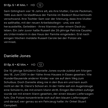
S
1
Ep.
5
•
41
Min.
•
HD
12
Sam Gillingham war 16 Jahre alt, als ihre Mutter, Carole Packman,
1985 aus dem Vorstadthaus der Familie im Badeort Bournemouth
verschwand. Ihre Tochter Sam war der Meinung, dass ihre Mutter
es satthatte, mit der neuen Arbeitskollegin - und, wie sich
herausstellte, Geliebten - ihres Mannes unter einem Dach zu
leben. Ein Jahr zuvor hatte Russell die 26-jährige Patricia Causley
als Untermieterin in das Haus der Familie eingeladen. Erst nach
einigen Wochen meldete Russell Carole bei der Polizei als
vermisst.
Danielle Jones
S
1
Ep.
6
•
42
Min.
•
HD
12
Die 15-jährige Schülerin Danielle Jones wurde zuletzt am Morgen
des 18. Juni 2001 in der Nähe ihres Hauses in Essex gesehen. Wie
Hunderttausende anderer Kinder war sie auf dem Weg zum
Schulbus. Doch Danielle stieg nie in den Bus ein und kam auch
nicht an der St. Clere's School an. In der Nähe sah ein Augenzeuge
eine Schülerin, die mit einem Mann stritt. Einigen Berichten zufolge
wurde sie mit einem Mann gesehen, der einen blauen Lieferwagen
fuhr. Die Polizei konzentrierte sich auf den blauen Lieferwagen -
und darauf, wer genau so ein Fahrzeug hatte: ihr Onkel Stuart
Campbell.