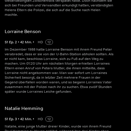
wetterbedingten Zwischenfalls verspätet hätte. Doch nachdem sie
sich bei Freunden und Verwandten erkundigt hatten, verständigten
Helens Eltern die Polizei, die sich auf die Suche nach Helen
machte.
Lorraine Benson
S
1
Ep.
2
•
42
Min.
•
HD
12
Im Dezember 1988 hatte Lorraine Benson mit ihrem Freund Peter
verabredet, dass er sie von der U-Bahn-Station abholen sollten. Als
er nicht kam, beschloss Lorraine, sich zu Fuß auf den Weg zu
machen. Um 01:20 Uhr am nächsten Morgen erhielten Lorraines
Eltern einen Anruf von Peters Mutter, die ihnen mitteilte, dass
Lorraine nicht angekommen war. Man war sofort um Lorraines
Sicherheit besorgt, da in letzter Zeit mehrere Frauen in der
Gegend überfallen worden waren, und so begann Lorraines Vater
zusammen mit der Polizei nach ihr zu suchen. Etwa zwölf Stunden
später wurde Lorraines Leiche gefunden.
Natalie Hemming
S
1
Ep.
3
•
42
Min.
•
HD
12
Natalie, eine junge Mutter dreier Kinder, wurde von ihrem Freund