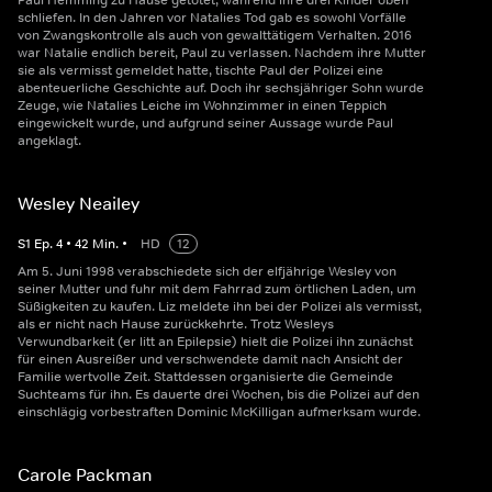
Paul Hemming zu Hause getötet, während ihre drei Kinder oben
schliefen. In den Jahren vor Natalies Tod gab es sowohl Vorfälle
von Zwangskontrolle als auch von gewalttätigem Verhalten. 2016
war Natalie endlich bereit, Paul zu verlassen. Nachdem ihre Mutter
sie als vermisst gemeldet hatte, tischte Paul der Polizei eine
abenteuerliche Geschichte auf. Doch ihr sechsjähriger Sohn wurde
Zeuge, wie Natalies Leiche im Wohnzimmer in einen Teppich
eingewickelt wurde, und aufgrund seiner Aussage wurde Paul
angeklagt.
Wesley Neailey
S
1
Ep.
4
•
42
Min.
•
HD
12
Am 5. Juni 1998 verabschiedete sich der elfjährige Wesley von
seiner Mutter und fuhr mit dem Fahrrad zum örtlichen Laden, um
Süßigkeiten zu kaufen. Liz meldete ihn bei der Polizei als vermisst,
als er nicht nach Hause zurückkehrte. Trotz Wesleys
Verwundbarkeit (er litt an Epilepsie) hielt die Polizei ihn zunächst
für einen Ausreißer und verschwendete damit nach Ansicht der
Familie wertvolle Zeit. Stattdessen organisierte die Gemeinde
Suchteams für ihn. Es dauerte drei Wochen, bis die Polizei auf den
einschlägig vorbestraften Dominic McKilligan aufmerksam wurde.
Carole Packman