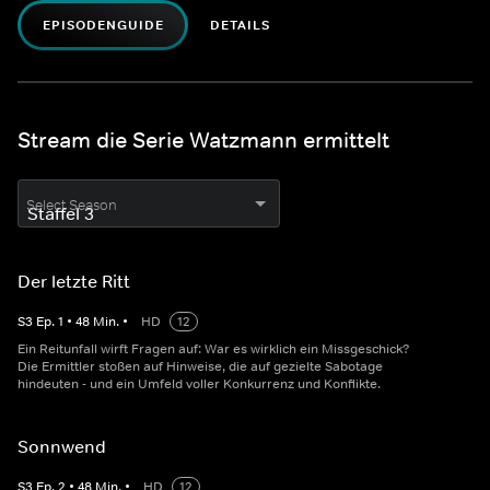
EPISODENGUIDE
DETAILS
Stream die Serie Watzmann ermittelt
Select Season
Der letzte Ritt
S
3
Ep.
1
•
48
Min.
•
HD
12
Ein Reitunfall wirft Fragen auf: War es wirklich ein Missgeschick?
Die Ermittler stoßen auf Hinweise, die auf gezielte Sabotage
hindeuten - und ein Umfeld voller Konkurrenz und Konflikte.
Sonnwend
S
3
Ep.
2
•
48
Min.
•
HD
12