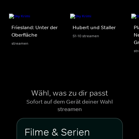
Friesland: Unter der
Hubert und Staller
Pl
Oberfläche
Ne
S1-10 streamen
G
streamen
st
Wähl, was zu dir passt
Sofort auf dem Gerät deiner Wahl
streamen
Filme & Serien