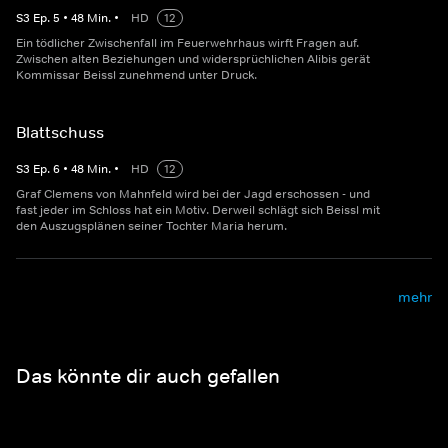
S
3
Ep.
5
•
48
Min.
•
HD
12
Ein tödlicher Zwischenfall im Feuerwehrhaus wirft Fragen auf.
Zwischen alten Beziehungen und widersprüchlichen Alibis gerät
Kommissar Beissl zunehmend unter Druck.
Blattschuss
S
3
Ep.
6
•
48
Min.
•
HD
12
Graf Clemens von Mahnfeld wird bei der Jagd erschossen - und
fast jeder im Schloss hat ein Motiv. Derweil schlägt sich Beissl mit
den Auszugsplänen seiner Tochter Maria herum.
mehr
Das könnte dir auch gefallen