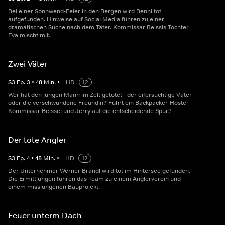
Bei einer Sonnwend-Feier in den Bergen wird Benni tot
aufgefunden. Hinweise auf Social Media führen zu einer
dramatischen Suche nach dem Täter. Kommissar Beissls Tochter
Eva mischt mit.
Zwei Väter
S
3
Ep.
3
•
48
Min.
•
HD
12
Wer hat den jungen Mann im Zelt getötet - der eifersüchtige Vater
oder die verschwundene Freundin? Führt ein Backpacker-Hostel
Kommissar Beissel und Jerry auf die entscheidende Spur?
Der tote Angler
S
3
Ep.
4
•
48
Min.
•
HD
12
Der Unternehmer Werner Brandl wird tot im Hintersee gefunden.
Die Ermittlungen führen das Team zu einem Anglerverein und
einem misslungenen Bauprojekt.
Feuer unterm Dach