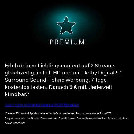
Erleb deinen Lieblingscontent auf 2 Streams
gleichzeitig, in Full HD und mit Dolby Digital 5.1
Surround Sound – ohne Werbung. 7 Tage
kostenlos testen. Danach 6 € mtl. Jederzeit
kündbar.*
Noch mehr Informationen zu WOW Premium
*Serien-, Filme- und Sport-Inhalte auf Abruf sind werbefrei. Programmhinweise für WOW
Programminhalte wie Serien, Filme und Live-Events, sowie Produkthinweise auf Live-Sendern bleiben
davon unberührt.