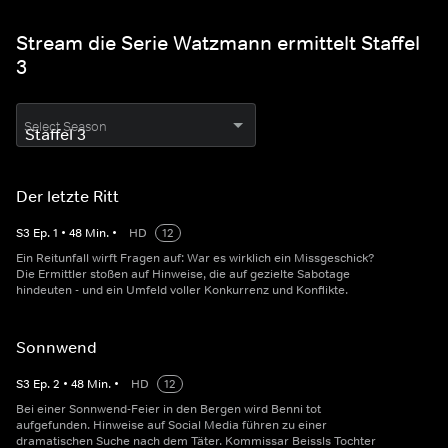
Stream die Serie Watzmann ermittelt Staffel
3
Select Season
Der letzte Ritt
S
3
Ep.
1
•
48
Min.
•
HD
12
Ein Reitunfall wirft Fragen auf: War es wirklich ein Missgeschick?
Die Ermittler stoßen auf Hinweise, die auf gezielte Sabotage
hindeuten - und ein Umfeld voller Konkurrenz und Konflikte.
Sonnwend
S
3
Ep.
2
•
48
Min.
•
HD
12
Bei einer Sonnwend-Feier in den Bergen wird Benni tot
aufgefunden. Hinweise auf Social Media führen zu einer
dramatischen Suche nach dem Täter. Kommissar Beissls Tochter