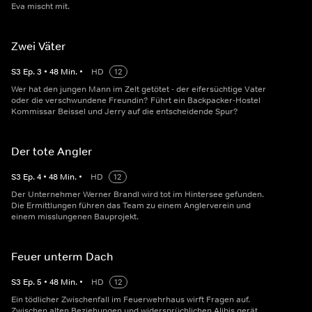
Eva mischt mit.
Zwei Väter
S
3
Ep.
3
•
48
Min.
•
HD
12
Wer hat den jungen Mann im Zelt getötet - der eifersüchtige Vater
oder die verschwundene Freundin? Führt ein Backpacker-Hostel
Kommissar Beissel und Jerry auf die entscheidende Spur?
Der tote Angler
S
3
Ep.
4
•
48
Min.
•
HD
12
Der Unternehmer Werner Brandl wird tot im Hintersee gefunden.
Die Ermittlungen führen das Team zu einem Anglerverein und
einem misslungenen Bauprojekt.
Feuer unterm Dach
S
3
Ep.
5
•
48
Min.
•
HD
12
Ein tödlicher Zwischenfall im Feuerwehrhaus wirft Fragen auf.
Zwischen alten Beziehungen und widersprüchlichen Alibis gerät