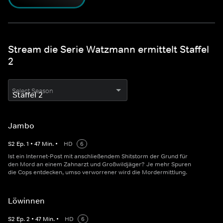
Stream die Serie Watzmann ermittelt Staffel
2
Select Season
Jambo
S
2
Ep.
1
•
47
Min.
•
HD
6
Ist ein Internet-Post mit anschließendem Shitstorm der Grund für
den Mord an einem Zahnarzt und Großwildjäger? Je mehr Spuren
die Cops entdecken, umso verworrener wird die Mordermittlung.
Löwinnen
S
2
Ep.
2
•
47
Min.
•
HD
6