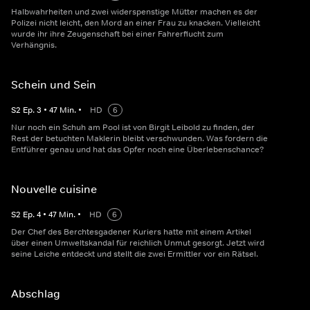
Halbwahrheiten und zwei widerspenstige Mütter machen es der
Polizei nicht leicht, den Mord an einer Frau zu knacken. Vielleicht
wurde ihr ihre Zeugenschaft bei einer Fahrerflucht zum
Verhängnis.
Schein und Sein
S
2
Ep.
3
•
47
Min.
•
HD
6
Nur noch ein Schuh am Pool ist von Birgit Leibold zu finden, der
Rest der betuchten Maklerin bleibt verschwunden. Was fordern die
Entführer genau und hat das Opfer noch eine Überlebenschance?
Nouvelle cuisine
S
2
Ep.
4
•
47
Min.
•
HD
6
Der Chef des Berchtesgadener Kuriers hatte mit einem Artikel
über einen Umweltskandal für reichlich Unmut gesorgt. Jetzt wird
seine Leiche entdeckt und stellt die zwei Ermittler vor ein Rätsel.
Abschlag