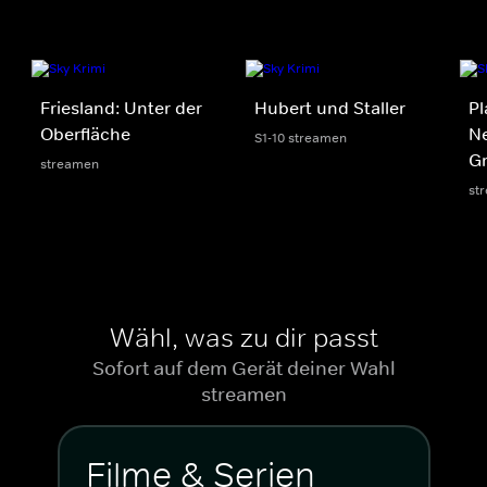
Friesland: Unter der
Hubert und Staller
Pl
Oberfläche
Ne
S1-10 streamen
G
streamen
st
Wähl, was zu dir passt
Sofort auf dem Gerät deiner Wahl
streamen
Filme & Serien