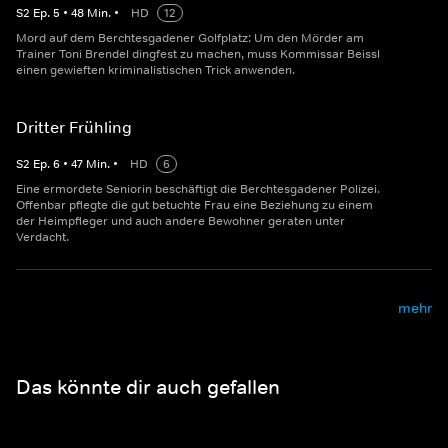
S
2
Ep.
5
•
48
Min.
•
HD
12
Mord auf dem Berchtesgadener Golfplatz: Um den Mörder am
Trainer Toni Brendel dingfest zu machen, muss Kommissar Beissl
einen gewieften kriminalistischen Trick anwenden.
Dritter Frühling
S
2
Ep.
6
•
47
Min.
•
HD
6
Eine ermordete Seniorin beschäftigt die Berchtesgadener Polizei.
Offenbar pflegte die gut betuchte Frau eine Beziehung zu einem
der Heimpfleger und auch andere Bewohner geraten unter
Verdacht.
mehr
Das könnte dir auch gefallen