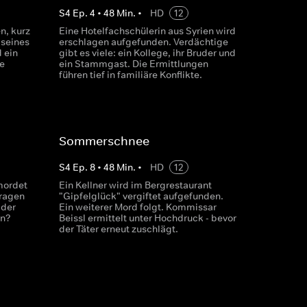
S
4
Ep.
4
•
48
Min.
•
HD
12
n, kurz
Eine Hotelfachschülerin aus Syrien wird
 seines
erschlagen aufgefunden. Verdächtige
 ein
gibt es viele: ein Kollege, ihr Bruder und
ie
ein Stammgast. Die Ermittlungen
führen tief in familiäre Konflikte.
Sommerschnee
S
4
Ep.
8
•
48
Min.
•
HD
12
rmordet
Ein Kellner wird im Bergrestaurant
Fragen
"Gipfelglück" vergiftet aufgefunden.
 der
Ein weiterer Mord folgt. Kommissar
en?
Beissl ermittelt unter Hochdruck - bevor
der Täter erneut zuschlägt.