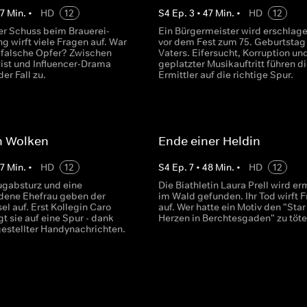
7
Min.
•
HD
12
S
4
Ep.
3
•
47
Min.
•
HD
12
her Schuss beim Brauerei-
Ein Bürgermeister wird erschlage
g wirft viele Fragen auf. War
vor dem Fest zum 75. Geburtstag
s falsche Opfer? Zwischen
Vaters. Eifersucht, Korruption und
ist und Influencer-Drama
geplatzter Musikauftritt führen d
der Fall zu.
Ermittler auf die richtige Spur.
n Wolken
Ende einer Heldin
7
Min.
•
HD
12
S
4
Ep.
7
•
48
Min.
•
HD
12
ugabsturz und eine
Die Biathletin Laura Prell wird e
dene Ehefrau geben der
im Wald gefunden. Ihr Tod wirft 
sel auf. Erst Kollegin Caro
auf. Wer hatte ein Motiv den "Star
gt sie auf eine Spur - dank
Herzen in Berchtesgaden" zu töt
estellter Handynachrichten.