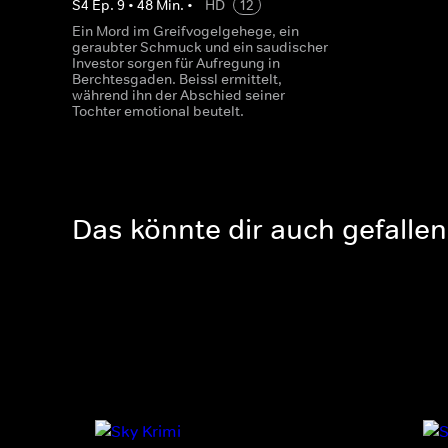
S
4
Ep.
9
•
48
Min.
•
HD
12
Ein Mord im Greifvogelgehege, ein
geraubter Schmuck und ein saudischer
Investor sorgen für Aufregung in
Berchtesgaden. Beissl ermittelt,
während ihn der Abschied seiner
Tochter emotional beutelt.
Das könnte dir auch gefallen