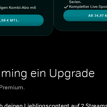
Serien.
Kompletter Live-Spor
igen Kombi-Abo mit
AB 34,97 
,98 € MTL.
aming ein Upgrade
 Premium.
b deinen Lieblingscontent auf 2 Streams 