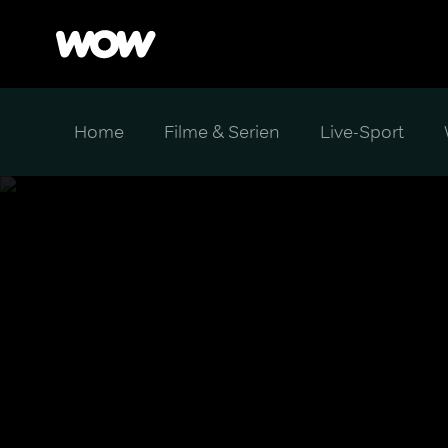
Home
Filme & Serien
Live-Sport