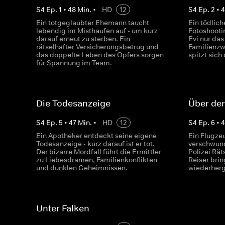
S
4
Ep.
1
•
48
Min.
•
HD
12
S
4
Ep.
2
•
4
Ein totgeglaubter Ehemann taucht
Ein tödlic
lebendig im Misthaufen auf - um kurz
Fotoshootin
darauf erneut zu sterben. Ein
Evi nur da
rätselhafter Versicherungsbetrug und
Familienzw
das doppelte Leben des Opfers sorgen
spitzt sich 
für Spannung im Team.
Die Todesanzeige
Über de
S
4
Ep.
5
•
47
Min.
•
HD
12
S
4
Ep.
6
•
4
Ein Apotheker entdeckt seine eigene
Ein Flugze
Todesanzeige - kurz darauf ist er tot.
verschwun
Der bizarre Mordfall führt die Ermittler
Polizei Rät
zu Liebesdramen, Familienkonflikten
Reiser brin
und dunklen Geheimnissen.
wiederherg
Unter Falken