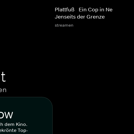
Plattfuß - Ein Cop in Neapel:
Jenseits der Grenze
streamen
t
en
WOW
ch dem Kino.
ekrönte Top-