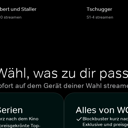
bert und Staller
Tschugger
10 streamen
S1-4 streamen
Wähl, was zu dir pass
ofort auf dem Gerät deiner Wahl stream
Serien
Alles von 
urz nach dem Kino
Blockbuster kurz na
Exklusive und preisg
preisgekrönte Top-